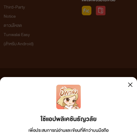
Third-Party
Notice
ดาวน์โหลด
Tunwalai Easy
(สำหรับ Android)
ข้อความที่ท่านได้อ่านจากเว็บไซต์นี้เกิดจากการเขียนโดยสาธารณชนและเผยแพร่โดยอัตโนมัติ ผู้ดูแล
เว็บไซต์แห่งนี้ไม่ได้เห็นด้วยและไม่ขอรับผิดชอบต่อข้อความใดๆ ทั้งสิ้น ดังนั้นผู้อ่านทุกท่านโปรดใช้
วิจารณญาณในการกลั่นกรองด้วยตนเอง และหากท่านพบข้อความใดๆ ที่ขัดต่อกฎหมายและศีลธรรม
กรุณาแจ้งมาที่ tunwalai@ookbee.com เพื่อทีมงานจะได้ดำเนินการในทันที ทั้งนี้ ทางเว็บไซต์ขอสงวน
ลิขสิทธิ์ตามพระราชบัญญัติลิขสิทธิ์ (ฉบับเพิ่มเติม) พ.ศ.2558
ใช้แอปพลิเคชันธัญวลัย
เพื่อประสบการณ์อ่านและเขียนที่ดีกว่าบนมือถือ