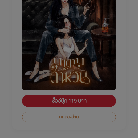
ซื้ออีบุ๊ก 119 บาท
ทดลองอ่าน