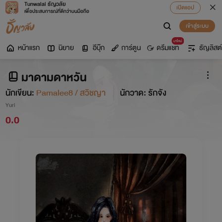
Tunwalai ธัญวลัย
เปิดแอป
เพื่อประสบการณ์ที่ดีกว่าบนมือถือ
เข้าสู่ระบบ
มาใหม่
หน้าแรก
นิยาย
อีบุ๊ก
การ์ตูน
ดรีมแชท
ธัญลิสต์
มาดามดาหวัน
นักเขียน:
Pamalee8 / สวิชญา
นักวาด: รักจัง
Yuri
0.0