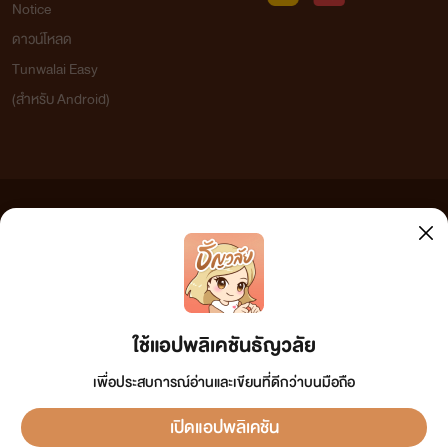
Notice
ดาวน์โหลด
Tunwalai Easy
(สำหรับ Android)
ข้อความที่ท่านได้อ่านจากเว็บไซต์นี้เกิดจากการเขียนโดยสาธารณชนและเผยแพร่โดยอัตโนมัติ ผู้ดูแล
เว็บไซต์แห่งนี้ไม่ได้เห็นด้วยและไม่ขอรับผิดชอบต่อข้อความใดๆ ทั้งสิ้น ดังนั้นผู้อ่านทุกท่านโปรดใช้
วิจารณญาณในการกลั่นกรองด้วยตนเอง และหากท่านพบข้อความใดๆ ที่ขัดต่อกฎหมายและศีลธรรม
กรุณาแจ้งมาที่ tunwalai@ookbee.com เพื่อทีมงานจะได้ดำเนินการในทันที ทั้งนี้ ทางเว็บไซต์ขอสงวน
ลิขสิทธิ์ตามพระราชบัญญัติลิขสิทธิ์ (ฉบับเพิ่มเติม) พ.ศ.2558
ใช้แอปพลิเคชันธัญวลัย
เพื่อประสบการณ์อ่านและเขียนที่ดีกว่าบนมือถือ
เปิดแอปพลิเคชัน