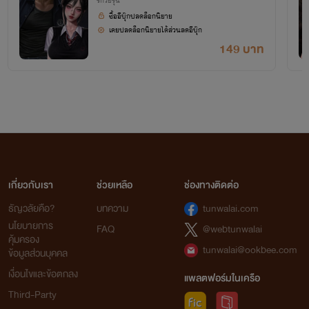
รักวัยรุ่น
ซื้ออีบุ๊กปลดล็อกนิยาย
เคยปลดล็อกนิยายได้ส่วนลดอีบุ๊ก
149 บาท
เกี่ยวกับเรา
ช่วยเหลือ
ช่องทางติดต่อ
ธัญวลัยคือ?
บทความ
tunwalai.com
นโยบายการ
FAQ
@webtunwalai
คุ้มครอง
tunwalai@ookbee.com
ข้อมูลส่วนบุคคล
เงื่อนไขและข้อตกลง
แพลตฟอร์มในเครือ
Third-Party