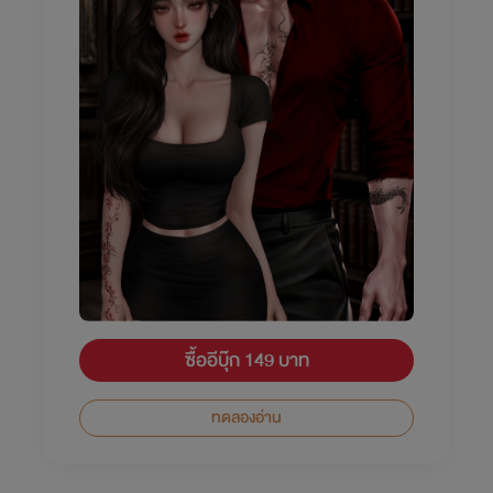
ซื้ออีบุ๊ก 149 บาท
ทดลองอ่าน