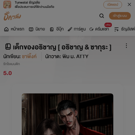
Tunwalai ธัญวลัย
เปิดแอป
เพื่อประสบการณ์ที่ดีกว่าบนมือถือ
เข้าสู่ระบบ
มาใหม่
หน้าแรก
นิยาย
อีบุ๊ก
การ์ตูน
ดรีมแชท
ธัญลิสต์
เด็กของอธิชาญ [ อธิชาญ & ซากุระ ]
นักเขียน:
ชาพิ้งค์
นักวาด: พิม ม. ATTY
รักโรแมนติก
5.0