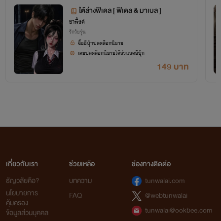
ใต้ล่างฟิเดล [ ฟิเดล & มาเบล ]
ชาพิ้งค์
รักวัยรุ่น
ซื้ออีบุ๊กปลดล็อกนิยาย
เคยปลดล็อกนิยายได้ส่วนลดอีบุ๊ก
149 บาท
เกี่ยวกับเรา
ช่วยเหลือ
ช่องทางติดต่อ
ธัญวลัยคือ?
บทความ
tunwalai.com
นโยบายการ
FAQ
@webtunwalai
คุ้มครอง
tunwalai@ookbee.com
ข้อมูลส่วนบุคคล