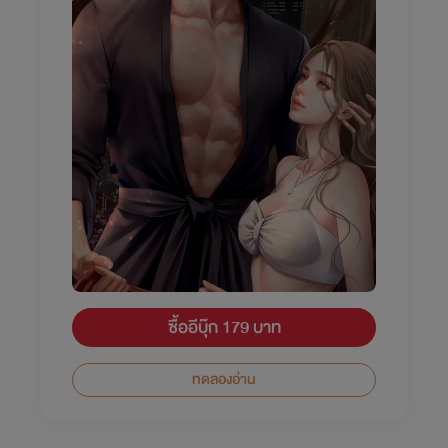
ซื้ออีบุ๊ก 179 บาท
ทดลองอ่าน