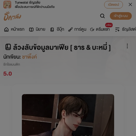
Tunwalai ธัญวลัย
เปิดแอป
เพื่อประสบการณ์ที่ดีกว่าบนมือถือ
เข้าสู่ระบบ
มาใหม่
หน้าแรก
นิยาย
อีบุ๊ก
การ์ตูน
ดรีมแชท
ธัญลิสต์
ล้วงลับข้อมูลมาเฟีย [ ธาร & บะหมี่ ]
นักเขียน:
ชาพิ้งค์
รักโรแมนติก
5.0