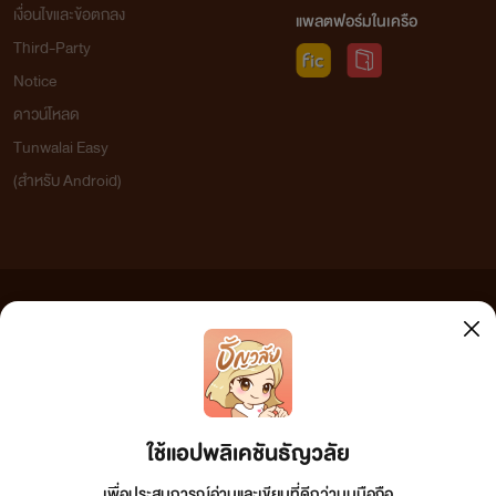
เงื่อนไขและข้อตกลง
แพลตฟอร์มในเครือ
Third-Party
Notice
ดาวน์โหลด
Tunwalai Easy
(สำหรับ Android)
ข้อความที่ท่านได้อ่านจากเว็บไซต์นี้เกิดจากการเขียนโดยสาธารณชนและเผยแพร่โดยอัตโนมัติ ผู้ดูแล
เว็บไซต์แห่งนี้ไม่ได้เห็นด้วยและไม่ขอรับผิดชอบต่อข้อความใดๆ ทั้งสิ้น ดังนั้นผู้อ่านทุกท่านโปรดใช้
วิจารณญาณในการกลั่นกรองด้วยตนเอง และหากท่านพบข้อความใดๆ ที่ขัดต่อกฎหมายและศีลธรรม
กรุณาแจ้งมาที่ tunwalai@ookbee.com เพื่อทีมงานจะได้ดำเนินการในทันที ทั้งนี้ ทางเว็บไซต์ขอสงวน
ลิขสิทธิ์ตามพระราชบัญญัติลิขสิทธิ์ (ฉบับเพิ่มเติม) พ.ศ.2558
ใช้แอปพลิเคชันธัญวลัย
เพื่อประสบการณ์อ่านและเขียนที่ดีกว่าบนมือถือ