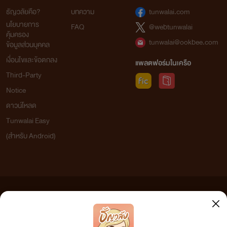
ธัญวลัยคือ?
บทความ
tunwalai.com
นโยบายการ
FAQ
@webtunwalai
คุ้มครอง
tunwalai@ookbee.com
ข้อมูลส่วนบุคคล
เงื่อนไขและข้อตกลง
แพลตฟอร์มในเครือ
Third-Party
Notice
ดาวน์โหลด
Tunwalai Easy
(สำหรับ Android)
ข้อความที่ท่านได้อ่านจากเว็บไซต์นี้เกิดจากการเขียนโดยสาธารณชนและเผยแพร่โดยอัตโนมัติ ผู้ดูแล
เว็บไซต์แห่งนี้ไม่ได้เห็นด้วยและไม่ขอรับผิดชอบต่อข้อความใดๆ ทั้งสิ้น ดังนั้นผู้อ่านทุกท่านโปรดใช้
วิจารณญาณในการกลั่นกรองด้วยตนเอง และหากท่านพบข้อความใดๆ ที่ขัดต่อกฎหมายและศีลธรรม