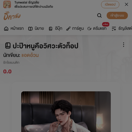
Tunwalai ธัญวลัย
เปิดแอป
เพื่อประสบการณ์ที่ดีกว่าบนมือถือ
เข้าสู่ระบบ
มาใหม่
หน้าแรก
นิยาย
อีบุ๊ก
การ์ตูน
ดรีมแชท
ธัญลิสต์
ปะป๊าหนูคือวิศวะตัวท็อป
นักเขียน:
แอดอ้วน
รักโรแมนติก
0.0