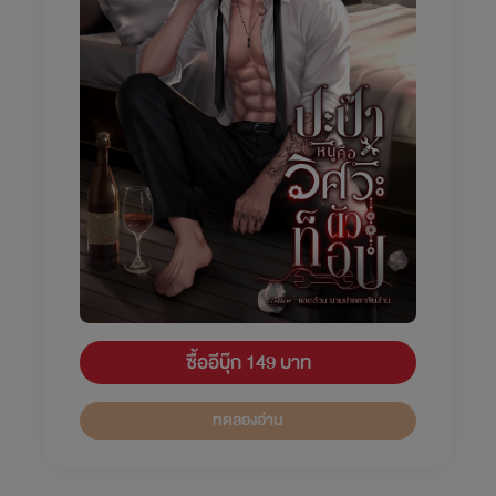
ซื้ออีบุ๊ก 149 บาท
ทดลองอ่าน