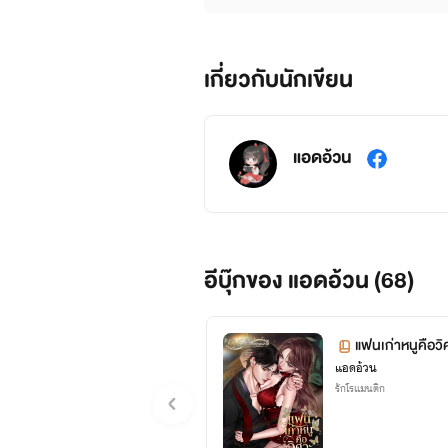
เกี่ยวกับนักเขียน
แอดอ้วน
อีบุ๊กของ แอดอ้วน (68)
แฟนเก่าหนูคือว
แอดอ้วน
รักโรแมนติก