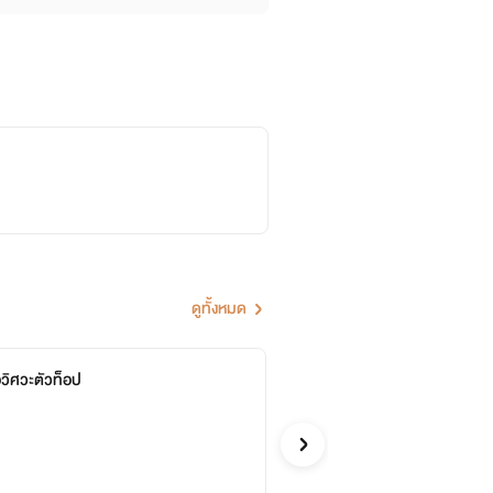
ดูทั้งหมด
อวิศวะตัวท็อป
พันธก
แอดอ้วน
ดราม่า