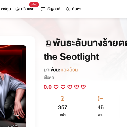
มาใหม่
การ์ตูน
ดรีมแชท
ธัญลิสต์
ค้นหา
พันธะลับนางร้ายต
the Seotlight
นักเขียน:
แอดอ้วน
อีโรติก
0.0
357
46
หน้า
ตอน