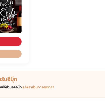
ับอีบุ๊ก
ยได้ส่วนลดอีบุ๊ก
ดูอัตราส่วนการลดราคา