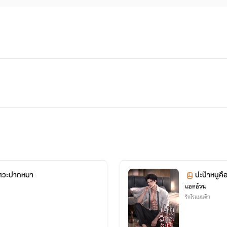
ิศวะปากหมา
ปะป๊าหนูคื
แอดอ้วน
รักโรแมนติก