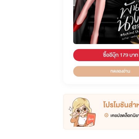
ซื้ออีบุ๊ก 179 บาท
ทดลองอ่าน
โปรโมชันสำหร
เคยปลดล็อกนิยา