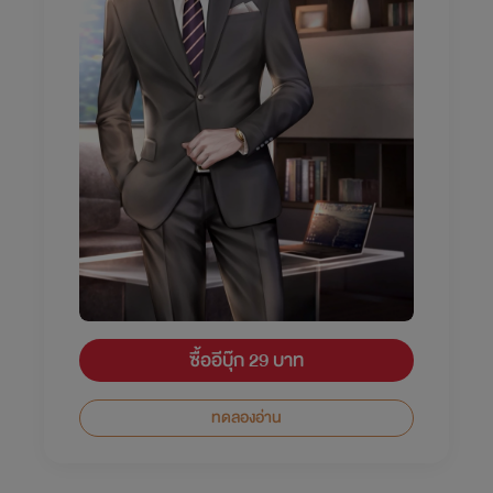
ซื้ออีบุ๊ก 29 บาท
ทดลองอ่าน