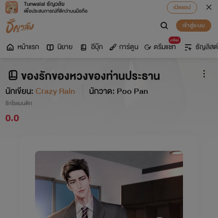
Tunwalai ธัญวลัย
เปิดแอป
เพื่อประสบการณ์ที่ดีกว่าบนมือถือ
เข้าสู่ระบบ
มาใหม่
หน้าแรก
นิยาย
อีบุ๊ก
การ์ตูน
ดรีมแชท
ธัญลิสต์
ของรักของหวงของท่านประธาน
นักเขียน:
Crazy Rain
นักวาด: Poo Pan
รักโรแมนติก
0.0