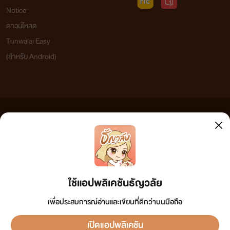
Notice
ดาวน์โหลด
Tunwalai Easy
(สำหรับ Android)
ข้อความที่ท่านได้อ่านจากเว็บไซต์นี้เกิดจากการเขียนโดยสาธารณชนและเผยแพร่โดยอัตโนมัติ ผู้ดูแล
เว็บไซต์แห่งนี้ไม่ได้เห็นด้วยและไม่ขอรับผิดชอบต่อข้อความใดๆ ทั้งสิ้น ดังนั้นผู้อ่านทุกท่านโปรดใช้
วิจารณญาณในการกลั่นกรองด้วยตนเอง และหากท่านพบข้อความใดๆ ที่ขัดต่อกฎหมายและศีลธรรม
กรุณาแจ้งมาที่ tunwalai@ookbee.com เพื่อทีมงานจะได้ดำเนินการในทันที ทั้งนี้ ทางเว็บไซต์ขอสงวน
ลิขสิทธิ์ตามพระราชบัญญัติลิขสิทธิ์ (ฉบับเพิ่มเติม) พ.ศ.2558
ใช้แอปพลิเคชันธัญวลัย
เพื่อประสบการณ์อ่านและเขียนที่ดีกว่าบนมือถือ
เปิดแอปพลิเคชัน