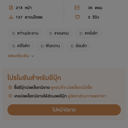
214
หน้า
36
ตอน
137
ดาวน์โหลด
0
รีวิว
#ท่านประธาน
#ของหวง
#คลั่งรัก
#อีโรติก
ฟินหวาน
อ้อนรัก
แสดงเพิ่มเติม
พระเอกสายเปย์
โปรโมชันสำหรับอีบุ๊ก
ซื้ออีบุ๊กปลดล็อกนิยาย
ดูตอนที่จะปลดล็อกเมื่อซื้อ
เคยปลดล็อกนิยายได้ส่วนลดอีบุ๊ก
ดูอัตราส่วนการลดราคา
ไปหน้านิยาย