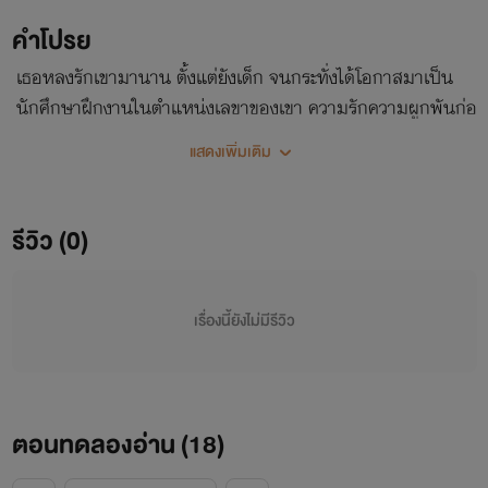
คำโปรย
เธอหลงรักเขามานาน ตั้งแต่ยังเด็ก จนกระทั่งได้โอกาสมาเป็น
นักศึกษาฝึกงานในตำแหน่งเลขาของเขา ความรักความผูกพันก่อ
ตัวขึ้น… เธอคือสเปค คือความรักที่ซึมลึกเข้าไปในหัวใจเขา จน
แสดงเพิ่มเติม
กระทั่งค่ำคืนอันเร่าร้อนระหว่างเธอกับเขาที่เกิดขึ้น เขายิ่งติดใจ
เธออย่างหนัก กลายเป็นเมียที่เขาทั้งรักทั้งหลง 🔞
รีวิว (0)
เรื่องนี้ยังไม่มีรีวิว
ตอนทดลองอ่าน (
18
)