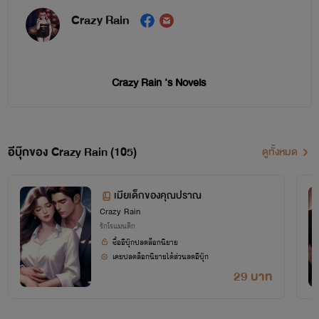
Crazy Rain
Crazy Rain 's Novels
นิยายสายแซ่บ อบอุ่น อ้อนรัก ฟีลกู้ด ครบรสพร้อมเสิร์ฟ
ขอบคุณทุกๆ การติดตามและทุกๆ กำลังใจนะคะ
อีบุ๊กของ Crazy Rain (105)
ดูทั้งหมด
สงวนลิขสิทธิ์ตามกฎหมายทุกเรื่องค่ะ
ไหว้ย่อขอบคุณที่แวะเวียนกันเข้ามาอ่านน้าาาา
เมียเด็กของคุณปราณ
Crazy Rain
รักโรแมนติก
ซื้ออีบุ๊กปลดล็อกนิยาย
เคยปลดล็อกนิยายได้ส่วนลดอีบุ๊ก
29 บาท