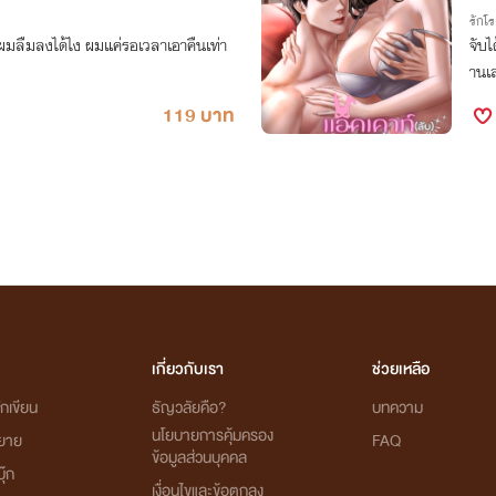
รักโ
มลืมลงได้ไง ผมแค่รอเวลาเอาคืนเท่า
จับไ
านเ
119 บาท
เกี่ยวกับเรา
ช่วยเหลือ
กเขียน
ธัญวลัยคือ?
บทความ
นโยบายการคุ้มครอง
ิยาย
FAQ
ข้อมูลส่วนบุคคล
ุ๊ก
เงื่อนไขและข้อตกลง