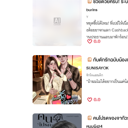
ช่วยด้วยครับ! ระบ
าน (กำมะลอ)
burins
Y
หยุดซึ้งได้ไหม! ที่เปย์ให้เ
งต้อยยาจกแลก Cashback 10
านประธานแอบมาพักร้อน! ยิ
0.0
กับดักรักฉบับน้อง
SUNISAYOK
รักโรแมนติก
“ถ้าผมไม่ได้อยากเป็นแค่น้อ
0.0
คนโปรดของจากัวร
หนมผิง24