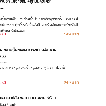
พันธะ(ไม่)จำยอม #คู่หมั้นคุณศิระ
ins
หมั้นกันแค่ในนาม ห้ามล้ำเส้น" นั่นคือกฎที่เขาตั้ง แต่พอผมมี
ยเข้าหน่อย คู่หมั้นหน้าน้ำแข็งก็กลายร่างเป็นคนหวงก้างทันที
พี่จะเอายังไงแน่วะ!
0.0
149 บาท
นางร้าย(ไม่ตรงปก) ของท่านประธาน
รินน์
รแมนติก
ายุเท่าพ่อหนูเลยค่ะ งั้นหนูขอเรียกคุณว่า…ปะป๊าน้า
5.0
249 บาท
แอคเคาท์ลับ ของท่านประธาน NC++
รินน์ / Lanin_