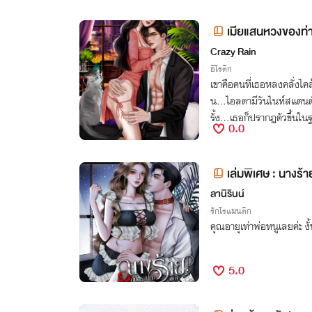
เมียแสนหวงของท่
Crazy Rain
อีโรติก
เขาคือคนที่เธอหลงคลั่งไคล้ต
น...ไอลดามีวันไนท์สแตนด์
รั้ง...เธอก็ปรากฎตัวขึ้นใ
0.0
เล่มพิเศษ : นางร
ลานิรินน์
รักโรแมนติก
คุณอายุเท่าพ่อหนูเลยค่ะ ง
5.0