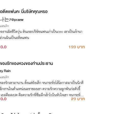
อดีตแฟนคะ นี่บริษัทคุณหรอ
는7@praew
รแมนติก
รงานผิดชีวิตวุ่น ดันเจอบริษัทแฟนเก่าเป็นceo เขาเป็นเจ้านา
่วนฉันเป็นอดีตแฟน
0.0
199 บาท
ของรักของหวงของท่านประธาน
zy Rain
รแมนติก
ลงรักเขามานาน ตั้งแต่ยังเด็ก จนกระทั่งได้โอกาสมาเป็นนักศึ
ฝึกงานในตำแหน่งเลขาของเขา ความรักความผูกพันก่อตัวขึ้
ธอคือสเปค คือความรักที่ซึมลึกเข้าไปในหัวใจเขา จนกระทั่ง
0.0
29 บาท
ืนอันเร่าร้อนระหว่างเธอกับเขาที่เกิดขึ้น เขายิ่งติดใจเธออย่างห
กลายเป็นเมียที่เขาทั้งรักทั้งหลง 🔞