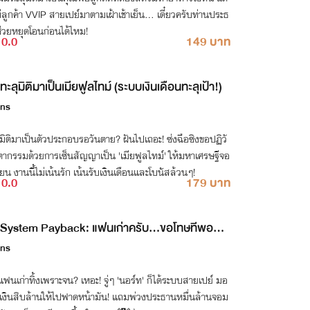
ีลูกค้า VVIP สายเปย์มาตามเฝ้าเช้าเย็น... เดี๋ยวครับท่านประธ
ช่วยหยุดโอนก่อนได้ไหม!
0.0
149 บาท
ทะลุมิติมาเป็นเมียฟูลไทม์ (ระบบเงินเดือนทะลุเป้า!)
ins
มิติมาเป็นตัวประกอบรอวันตาย? ฝันไปเถอะ! ซ่งฉือซิงขอปฏิวั
ะตากรรมด้วยการเซ็นสัญญาเป็น 'เมียฟูลไทม์' ให้มหาเศรษฐีจอ
้ยน งานนี้ไม่เน้นรัก เน้นรับเงินเดือนและโบนัสล้วนๆ!
0.0
179 บาท
System Payback: แฟนเก่าครับ...ขอโทษทีพอดีผ
วย!
ins
ฟนเก่าทิ้งเพราะจน? เหอะ! จู่ๆ 'นอร์ท' ก็ได้ระบบสายเปย์ มอ
เงินสิบล้านให้ไปฟาดหน้ามัน! แถมพ่วงประธานหมื่นล้านจอม