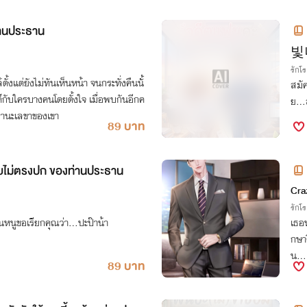
านประธาน
빛나
รักโ
ั้งแต่ยังไม่ทันเห็นหน้า จนกระทั่งคืนนั้
สมัค
กับใครบางคนโดยตั้งใจ เมื่อพบกันอีกค
ย…ส
นฐานะเลขาของเขา
89 บาท
้ายไม่ตรงปก ของท่านประธาน
Cra
รักโ
ั้นหนูขอเรียกคุณว่า…ปะป๊าน้า
เธอห
กษา
น… เ
89 บาท
ค่ำค
นัก 