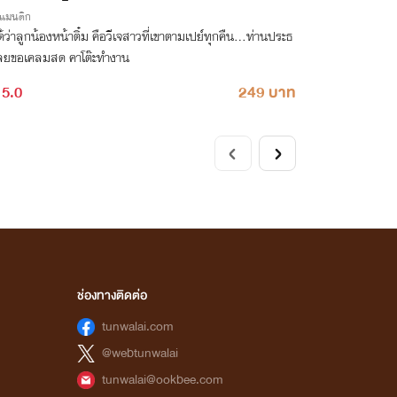
รแมนติก
ด้ว่าลูกน้องหน้าติ๋ม คือวีเจสาวที่เขาตามเปย์ทุกคืน...ท่านประธ
ลยขอเคลมสด คาโต๊ะทำงาน
5.0
249 บาท
ช่องทางติดต่อ
tunwalai.com
@webtunwalai
tunwalai@ookbee.com