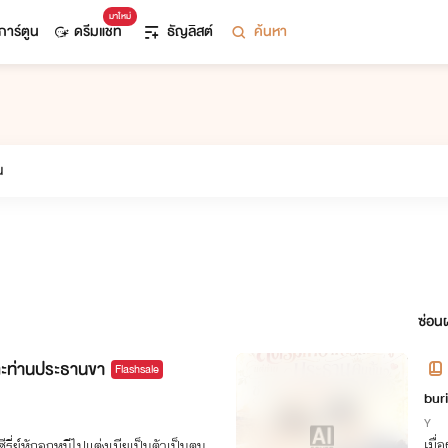
มาใหม่
การ์ตูน
ดรีมแชท
ธัญลิสต์
ค้นหา
ซ่อนผ
และท่านประธานขา
Flashsale
นั้
bur
Y
เมื่
รี่ย์หักอกหนีไปแต่งเมียเป็นตัวเป็นตน