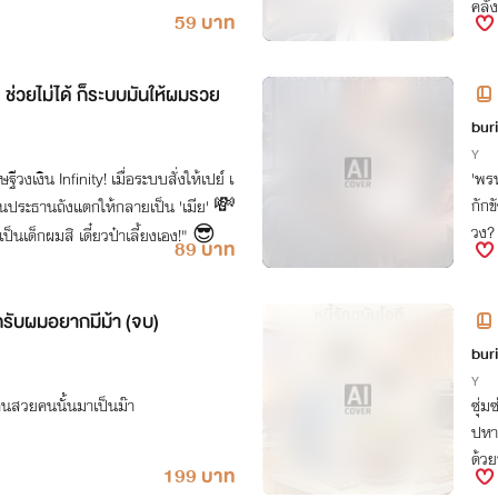
คลั
59 บาท
: ช่วยไม่ได้ ก็ระบบมันให้ผมรวย
bur
Y
วงเงิน Infinity! เมื่อระบบสั่งให้เปย์ เ
'พรห
กักข
านประธานถังแตกให้กลายเป็น 'เมีย' 💸
วง?
ป็นเด็กผมสิ เดี๋ยวป๋าเลี้ยงเอง!" 😎
89 บาท
๊าครับผมอยากมีม้า (จบ)
bur
Y
คนสวยคนนั้นมาเป็นม๊า
ซุ่ม
ปหาท
ด้วย
199 บาท