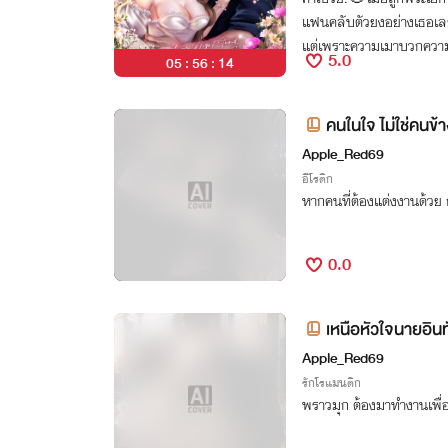
แฟนคลับตัวยงอย่างเธอเล
แต่เพราะความเมาบวกความอ
5.0
05 : 56 : 13
กิดค่ำคืนร้อนฉ่ากับคนแปล
ยงแค่นั้น! เมื่อคนแปลกห
อชีวิต..ก็คือท่านประธาน
คนในใจ ไม่ใช่คนข้
“อื้อออออ…ขะ..ขออีกรอบไ
Apple_Red69
ล้วนะครับสาวน้อย” “0////
อีโรติก
หากคนที่ต้องแต่งงานด้วย ก
0.0
เหนือหัวใจนายอินท
Apple_Red69
รักโรแมนติก
พราวมุก ต้องมาทำงานเพื่อใช