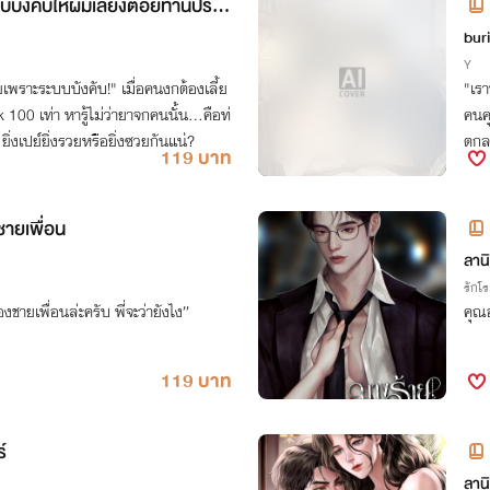
บบังคับให้ผมเลี้ยงต้อยท่านประธ
bur
Y
นี่ยเพราะระบบบังคับ!" เมื่อคนงกต้องเลี้ย
"เรา
0 เท่า หารู้ไม่ว่ายาจกคนนั้น...คือท่
คนคุ
่งเปย์ยิ่งรวยหรือยิ่งซวยกันแน่?
ตกลง
119 บาท
ชายเพื่อน
ลานิ
รักโ
งชายเพื่อนล่ะครับ พี่จะว่ายังไง”
คุณอ
119 บาท
์
ลานิ