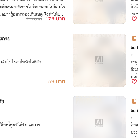
ดันม
ยต้องหอบสังขารใกล้ตายออกไปย้อมใจ
าน 
ยากรู้อยากลองเกินเหตุ..จึงทำให้เธอเ
179 บาท
199 บาท
กหน้า และความบรรลัยยังไม่จบสิ้นเพี
น้าที่สอนบทเรียนรักให้เธอจนแทบร้องข
คนใหม่ของเธอนั่นเอง! บางช่วงบางตอน
างกาย
ด้ไหมคะ?” “อีกรอบ…ไม่จบแค่ ‘จูบ’ แ
bur
0!”
Y
ลับไม่ใช่คนในหัวใจที่ตัวเ
ทะลุ
ติช
มเพี
59 บาท
ัช
มร
bur
Y
้หนี้ทุนที่ได้รับ แต่การ
โดนแ
บวง