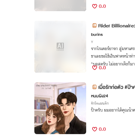
0.0
Rider Billionaire
burins
Y
จากไรเดอร์ยาจก สู่มหาเศรษฐี
ขาเลยขอใช้เงินฟาดหน้าท่
"บอสครับ ไม่อยากเจ๊งก็มาเ
0.0
เมื่อรักก่อตัว #ป
หนมผิง24
รักโรแมนติก
ป๊าครับ ผมอยากได้คุณน้า
0.0