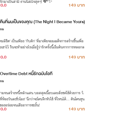
่งรักมาเป็นสามี งานนี้สะใจสุดๆ! 💸✨
0.0
149 บาท
คืนที่ผมเป็นของคุณ (The Night I Became Yours)
ins
มลิขิต' เป็นเพียง 'กับดัก' ที่มาเฟียจอมเผด็จการสร้างขึ้นเพื่อ
ังเขาไว้ รินจะทำอย่างไรเมื่อรู้ว่ารักครั้งนี้เริ่มต้นจากการหลอกล
0.0
149 บาท
Overtime Debt หนี้รักฉบับโอที
ins
ซ่ามจนสร้างหนี้หลักแสน บอสสุดเนี้ยบเลยสั่งชดใช้ด้วยการ 'ไ
ี่ห้องวันละชั่วโมง' นึกว่าจะโดนจิกหัวใช้ ที่ไหนได้... ดันโดนขุน
ของอร่อยจนเสียอาการซะงั้น!
0.0
149 บาท