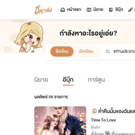
หน้าแรก
นิยาย
อีบุ๊ก
กำลังหาอะไรอยู่เอ่ย?
ชื่อเรื่อง
นักเขียน
นิยาย
อีบุ๊ก
การ์ตูน
ผลลัพธ์
56
รายการ
ค่ำคืนนั้นของฉัน
Time To Love
อีโรติก
คำโปรย:🎯เมื่อถูกพระเอกซี