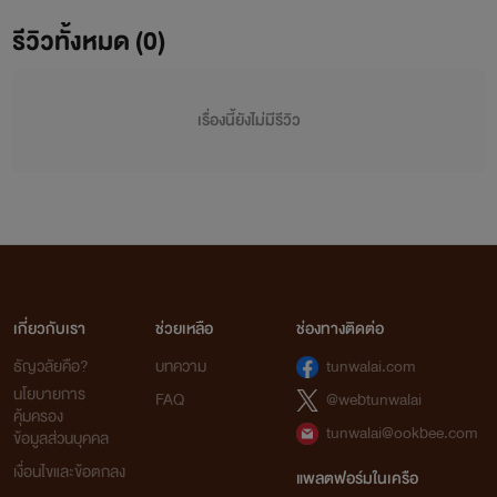
รีวิวทั้งหมด (0)
เรื่องนี้ยังไม่มีรีวิว
เกี่ยวกับเรา
ช่วยเหลือ
ช่องทางติดต่อ
ธัญวลัยคือ?
บทความ
tunwalai.com
นโยบายการ
FAQ
@webtunwalai
คุ้มครอง
tunwalai@ookbee.com
ข้อมูลส่วนบุคคล
เงื่อนไขและข้อตกลง
แพลตฟอร์มในเครือ