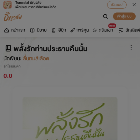
Tunwalai ธัญวลัย
เปิดแอป
เพื่อประสบการณ์ที่ดีกว่าบนมือถือ
เข้าสู่ระบบ
มาใหม่
หน้าแรก
นิยาย
อีบุ๊ก
การ์ตูน
ดรีมแชท
ธัญลิสต์
พลั้งรักท่านประธานคืนนั้น
นักเขียน:
ลั่นทมสีเลือด
รักโรแมนติก
0.0