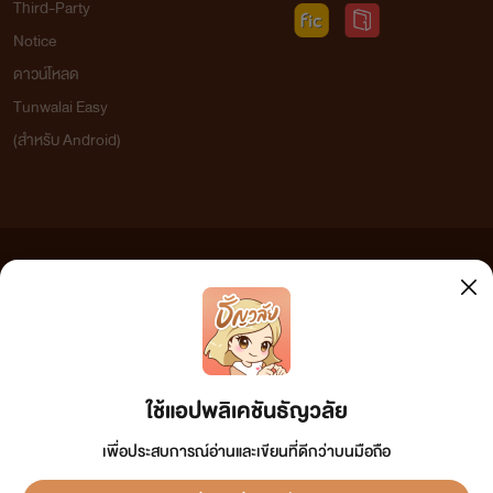
Third-Party
Notice
ดาวน์โหลด
Tunwalai Easy
(สำหรับ Android)
ข้อความที่ท่านได้อ่านจากเว็บไซต์นี้เกิดจากการเขียนโดยสาธารณชนและเผยแพร่โดยอัตโนมัติ ผู้ดูแล
เว็บไซต์แห่งนี้ไม่ได้เห็นด้วยและไม่ขอรับผิดชอบต่อข้อความใดๆ ทั้งสิ้น ดังนั้นผู้อ่านทุกท่านโปรดใช้
วิจารณญาณในการกลั่นกรองด้วยตนเอง และหากท่านพบข้อความใดๆ ที่ขัดต่อกฎหมายและศีลธรรม
กรุณาแจ้งมาที่ tunwalai@ookbee.com เพื่อทีมงานจะได้ดำเนินการในทันที ทั้งนี้ ทางเว็บไซต์ขอสงวน
ลิขสิทธิ์ตามพระราชบัญญัติลิขสิทธิ์ (ฉบับเพิ่มเติม) พ.ศ.2558
ใช้แอปพลิเคชันธัญวลัย
เพื่อประสบการณ์อ่านและเขียนที่ดีกว่าบนมือถือ