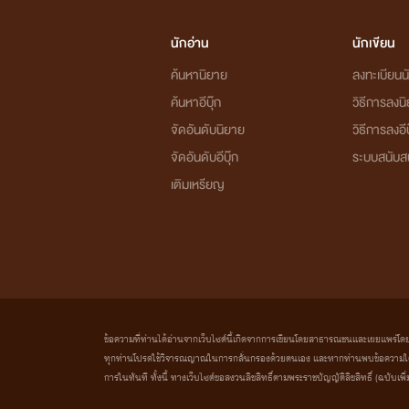
นักอ่าน
นักเขียน
ค้นหานิยาย
ลงทะเบียนนั
ค้นหาอีบุ๊ก
วิธีการลงน
จัดอันดับนิยาย
วิธีการลงอีบ
จัดอันดับอีบุ๊ก
ระบบสนับส
เติมเหรียญ
ข้อความที่ท่านได้อ่านจากเว็บไซต์นี้เกิดจากการเขียนโดยสาธารณชนและเผยแพร่โดยอัตโน
ทุกท่านโปรดใช้วิจารณญาณในการกลั่นกรองด้วยตนเอง และหากท่านพบข้อความใดๆ 
การในทันที ทั้งนี้ ทางเว็บไซต์ขอสงวนลิขสิทธิ์ตามพระราชบัญญัติลิขสิทธิ์ (ฉบับเพิ