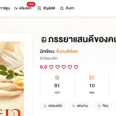
มาใหม่
การ์ตูน
ดรีมแชท
ธัญลิสต์
ค้นหา
ภรรยาแสนดีของคน
นักเขียน:
ลั่นทมสีเลือด
รักโรแมนติก
0.0
81
10
หน้า
ตอน
ครอบครัว
แต่งงาน
ท้อง