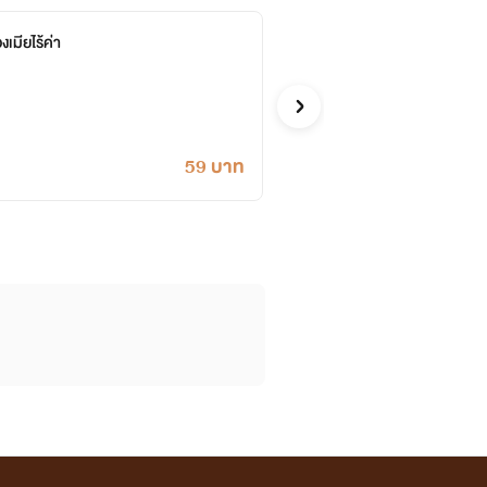
เมียไร้ค่า
บำเรอร
ลั่นทมสีเลื
รักโรแมนติก
59 บาท