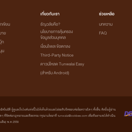
เกี่ยวกับเรา
ช่วยเหลือ
กเขียน
ธัญวลัยคือ?
บทความ
นโยบายการคุ้มครอง
ิยาย
FAQ
ข้อมูลส่วนบุคคล
ุ๊ก
เงื่อนไขและข้อตกลง
นุน
Third-Party Notice
ดาวน์โหลด Tunwalai Easy
(สำหรับ Android)
มัติ ผู้ดูแลเว็บไซต์แห่งนี้ไม่ได้เห็นด้วยและไม่ขอรับผิดชอบต่อข้อความใดๆ ทั้งสิ้น ดังนั้นผู้อ่าน
ที่ขัดต่อกฎหมายและศีลธรรม กรุณาแจ้งมาที่ tunwalai@ookbee.com เพื่อทีมงานจะได้ดำเนิน
่มเติม) พ.ศ.2558