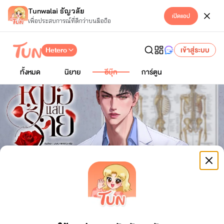
Tunwalai ธัญวลัย
เปิดแอป
เพื่อประสบการณ์ที่ดีกว่าบนมือถือ
Hetero
เข้าสู่ระบบ
ทั้งหมด
นิยาย
อีบุ๊ก
การ์ตูน