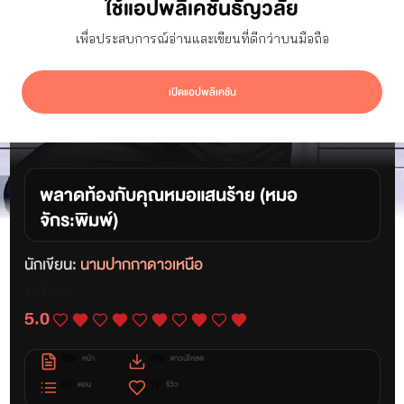
ใช้แอปพลิเคชันธัญวลัย
เพื่อประสบการณ์อ่านและเขียนที่ดีกว่าบนมือถือ
เปิดแอปพลิเคชัน
พลาดท้องกับคุณหมอแสนร้าย (หมอ
จักร:พิมพ์)
นักเขียน:
นามปากกาดาวเหนือ
รักอีโรติก
5.0
226
473
หน้า
ดาวน์โหลด
50
11
ตอน
รีวิว