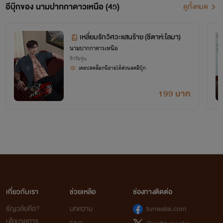
อีบุ๊กของ นามปากกาดาวเหนือ (45)
ดูทั้งหมด
เหลี่ยมรักวิศวะแสนร้าย (ชีตาห์:โลมา)
นามปากกาดาวเหนือ
รักวัยรุ่น
เคยปลดล็อกนิยายได้ส่วนลดอีบุ๊ก
199 บาท
เกี่ยวกับเรา
ช่วยเหลือ
ช่องทางติดต่อ
ธัญวลัยคือ?
บทความ
tunwalai.com
นโยบายการ