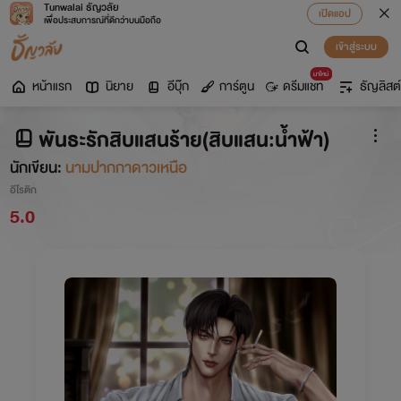
Tunwalai ธัญวลัย
เปิดแอป
เพื่อประสบการณ์ที่ดีกว่าบนมือถือ
เข้าสู่ระบบ
มาใหม่
หน้าแรก
นิยาย
อีบุ๊ก
การ์ตูน
ดรีมแชท
ธัญลิสต์
พันธะรักสิบแสนร้าย(สิบแสน:น้ำฟ้า)
นักเขียน:
นามปากกาดาวเหนือ
อีโรติก
5.0