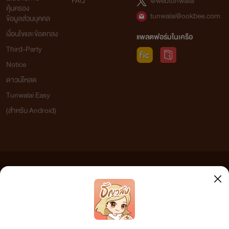
FAQ
@webtunwalai
คุ้มครอง
tunwalai@ookbee.com
ข้อมูลส่วนบุคคล
เงื่อนไขและข้อตกลง
แพลตฟอร์มในเครือ
Third-Party
Notice
ดาวน์โหลด
Tunwalai Easy
(สำหรับ Android)
ข้อความที่ท่านได้อ่านจากเว็บไซต์นี้เกิดจากการเขียนโดยสาธารณชนและเผยแพร่โดยอัตโนมัติ ผู้ดูแล
เว็บไซต์แห่งนี้ไม่ได้เห็นด้วยและไม่ขอรับผิดชอบต่อข้อความใดๆ ทั้งสิ้น ดังนั้นผู้อ่านทุกท่านโปรดใช้
วิจารณญาณในการกลั่นกรองด้วยตนเอง และหากท่านพบข้อความใดๆ ที่ขัดต่อกฎหมายและศีลธรรม
กรุณาแจ้งมาที่ tunwalai@ookbee.com เพื่อทีมงานจะได้ดำเนินการในทันที ทั้งนี้ ทางเว็บไซต์ขอสงวน
ลิขสิทธิ์ตามพระราชบัญญัติลิขสิทธิ์ (ฉบับเพิ่มเติม) พ.ศ.2558