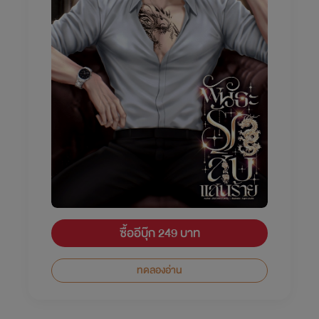
ซื้ออีบุ๊ก 249 บาท
ทดลองอ่าน