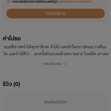
เคยปลดล็อกนิยายได้ส่วนลดอีบุ๊ก
ดูอัตราส่วนการลดราคา
ไปหน้านิยาย
คำโปรย
นนท์ศิราจดจำได้ทุกชาติภพ จำได้ว่าเคยรักใครบางคนมากเพียง
ใด และจำได้ดีว่า…ทุกครั้งมันจบลงด้วยความตาย ในอดีต เขาเคย
ถูกเข้าใจผิดว่า “ทอดทิ้ง”จนความรักกลายเป็นความแค้น และ
แสดงเพิ่มเติม
กลายเป็นคำสาปที่ผูกมัดพวกเขาเอาไว้ ในปัจจุบันจึงอาจเป็น
โอกาสสุดท้าย ก่อนที่ความรักครั้งนี้จะกลายเป็นโศกนาฏกรรมอีก
ครั้ง
รีวิว (0)
เรื่องนี้ยังไม่มีรีวิว