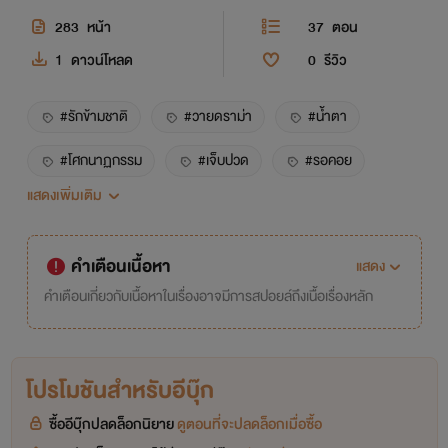
283
หน้า
37
ตอน
1
ดาวน์โหลด
0
รีวิว
#รักข้ามชาติ
#วายดราม่า
#น้ำตา
#โศกนาฏกรรม
#เจ็บปวด
#รอคอย
แสดงเพิ่มเติม
#โชคชะตา
#คำมั่นสัญญา
#พรากจาก
#ความทรงจำ
คำเตือนเนื้อหา
แสดง
คำเตือนเกี่ยวกับเนื้อหาในเรื่องอาจมีการสปอยล์ถึงเนื้อเรื่องหลัก
โปรโมชันสำหรับอีบุ๊ก
ซื้ออีบุ๊กปลดล็อกนิยาย
ดูตอนที่จะปลดล็อกเมื่อซื้อ