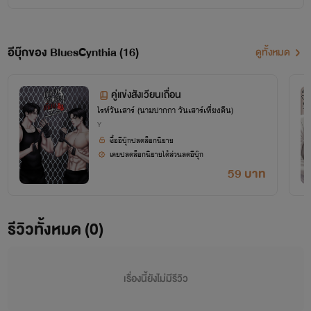
นิยายในห้องนี้อาจจะถูกวางปะปนกัน แต่ก็อยากให้มีสักเล่มที่ถูกค้นพบ หวังว่าจะมีเล่มไหนถูกใจคุณ
รี๊ดนะคะ
นิยายในนี้มีหลายแนวปะปนกันไป เพราะไม่สามารถแยกนามปากกาได้ ต้องขออภัยในความแต่งไปทั่ว
อีบุ๊กของ BluesCynthia (16)
ดูทั้งหมด
ของผู้แต่งด้วยนะคะคุณรี๊ดแสนน่ารักที่ติดตาม
และได้โปรดอย่าลืม...ว่านี่คือนิยาย
คู่แข่งสังเวียนเถื่อน
ไรท์วันเสาร์ (นามปากกา วันเสาร์เที่ยงคืน)
Y
(
ต้นข้าวสีฟ้า
แต่งนิยายชายหญิงเอาไว้นานหลายปีแล้วค่ะ)
ซื้ออีบุ๊กปลดล็อกนิยาย
เคยปลดล็อกนิยายได้ส่วนลดอีบุ๊ก
59 บาท
รีวิวทั้งหมด (0)
เรื่องนี้ยังไม่มีรีวิว