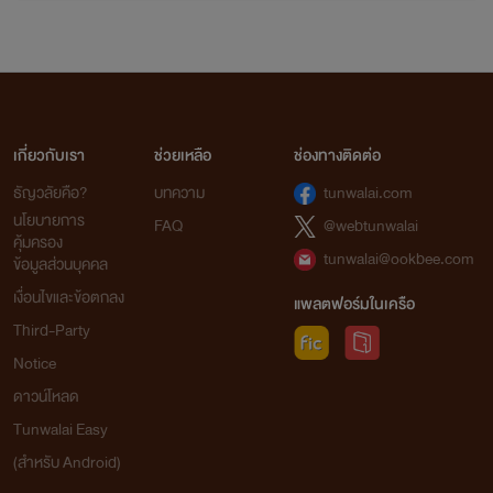
เกี่ยวกับเรา
ช่วยเหลือ
ช่องทางติดต่อ
ธัญวลัยคือ?
บทความ
tunwalai.com
นโยบายการ
FAQ
@webtunwalai
คุ้มครอง
tunwalai@ookbee.com
ข้อมูลส่วนบุคคล
เงื่อนไขและข้อตกลง
แพลตฟอร์มในเครือ
Third-Party
Notice
ดาวน์โหลด
Tunwalai Easy
(สำหรับ Android)