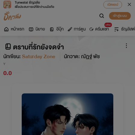
Tunwalai ธัญวลัย
เปิดแอป
เพื่อประสบการณ์ที่ดีกว่าบนมือถือ
เข้าสู่ระบบ
มาใหม่
หน้าแรก
นิยาย
อีบุ๊ก
การ์ตูน
ดรีมแชท
ธัญลิสต์
ตราบที่รักยังจดจำ
นักเขียน:
Saturday Zone
นักวาด: ณัฏฐ์ พัช
Y
0.0