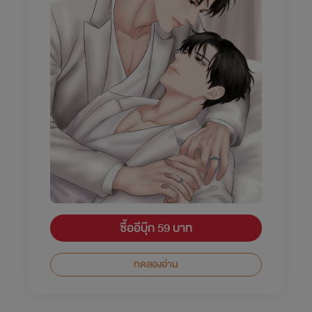
ซื้ออีบุ๊ก 59 บาท
ทดลองอ่าน