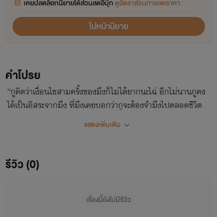
เคยปลดล็อกนิยายได้ส่วนลดอีบุ๊ก
ดูอัตราส่วนการลดราคา
ไปหน้านิยาย
คำโปรย
“กูคิดว่าเงื่อนไขสามครั้งของมึงก็ไม่ได้ยากนะไฉ่ อีกไม่นานกูคง
ได้เป็นอิสระจากมึง ที่มึงเคยบอกว่ากูจะต้องจำมึงไปตลอดชีวิต
มึงเองก็คงไม่มีทางจะลืมกูลงได้หรอก” ฉัตรินแอบรักเพื่อนสนิท
แสดงเพิ่มเติม
มาถึงเจ็ดปีและคิดว่าคงจะไม่บอกความรู้สึกนี้ให้ตงหยางรับรู้ แต่
เพราะน้องสาวคนละสายเลือดแบบพริมากำลังใช้ตงหยางเป็น
หมากในการเอาคืนเขา และเมื่อบอกความจริงไปแล้วแต่ตงหยาง
รีวิว (0)
ไม่เชื่อ ฉัตรินเลยจำเป็นต้องใช้สิ่งสำคัญมาเป็นเงื่อนไขในการ
บังคับให้ตงหยางแต่งงานกับตัวเอง คู่ชีวิตที่ควรมีแต่ความรัก
กลับกลายเป็นจุดเริ่มต้นของความเกลียดชัง
เรื่องนี้ยังไม่มีรีวิว