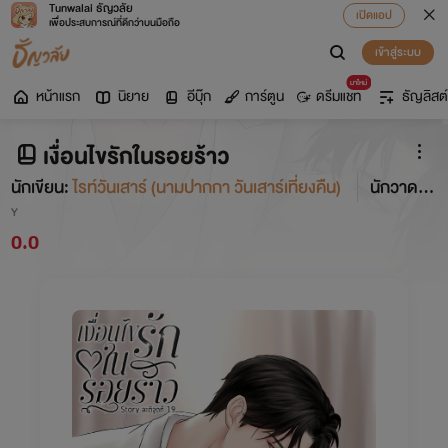
Tunwalai ธัญวลัย
เปิดแอป
เพื่อประสบการณ์ที่ดีกว่าบนมือถือ
เข้าสู่ระบบ
มาใหม่
หน้าแรก
นิยาย
อีบุ๊ก
การ์ตูน
ดรีมแชท
ธัญลิสต์
เงื่อนไขรักในรอยร้าว
นักเขียน:
ไรท์วันเสาร์ (นามปากกา วันเสาร์เที่ยงคืน)
นักวาด:
ณัฏฐ์ พัช
Y
0.0