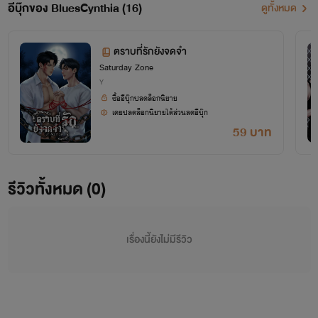
นิยายในนี้มีหลายแนวปะปนกันไป เพราะไม่สามารถแยกนามปากกาได้ ต้องขออภัยในความแต่งไปทั่ว
อีบุ๊กของ BluesCynthia (16)
ดูทั้งหมด
ของผู้แต่งด้วยนะคะคุณรี๊ดแสนน่ารักที่ติดตาม
และได้โปรดอย่าลืม...ว่านี่คือนิยาย
ตราบที่รักยังจดจำ
Saturday Zone
Y
(
ต้นข้าวสีฟ้า
แต่งนิยายชายหญิงเอาไว้นานหลายปีแล้วค่ะ)
ซื้ออีบุ๊กปลดล็อกนิยาย
เคยปลดล็อกนิยายได้ส่วนลดอีบุ๊ก
59 บาท
รีวิวทั้งหมด (0)
เรื่องนี้ยังไม่มีรีวิว