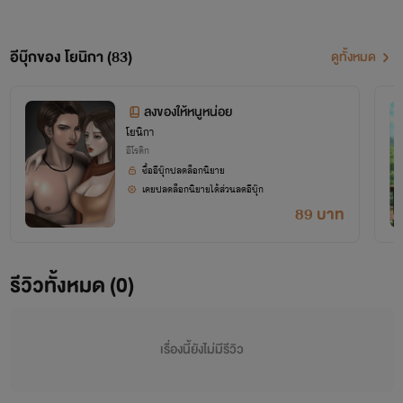
อีบุ๊กของ โยนิกา (83)
ดูทั้งหมด
ลงของให้หนูหน่อย
โยนิกา
อีโรติก
ซื้ออีบุ๊กปลดล็อกนิยาย
เคยปลดล็อกนิยายได้ส่วนลดอีบุ๊ก
89 บาท
สวัสดีค่า
รีวิวทั้งหมด (0)
YONIKA โยนิกาค่า หรือเรียกสั้นๆ ว่าโยก็ได้
นี่เป็นอีกนามปากกาหนึ่งของนักเขียน
เรื่องนี้ยังไม่มีรีวิว
สำหรับนวนิยายแนวอีโรติก-โรมานซ์ติก
ฝากนิยายไว้ในอ้อมใจทุกคนด้วยนะคะ