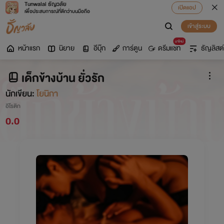
Tunwalai ธัญวลัย
เปิดแอป
เพื่อประสบการณ์ที่ดีกว่าบนมือถือ
เข้าสู่ระบบ
มาใหม่
หน้าแรก
นิยาย
อีบุ๊ก
การ์ตูน
ดรีมแชท
ธัญลิสต์
เด็กข้างบ้าน ยั่วรัก
นักเขียน:
โยนิกา
อีโรติก
0.0