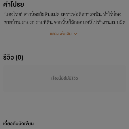
คำโปรย
‘แตงไทย’ สาวน้อยวัยสิบแปด เพราะพ่อติดการพนัน ทำให้ต้อง
ขายบ้าน ขายรถ ขายที่ดิน จากนั้นก็ลักลอบหนีไปทำงานแบบผิด
กฎหมายที่ประเทศเกาหลี ทิ้งเธอไว้กับย่าสองคน โดยไม่ให้เงิน
แสดงเพิ่มเติม
ต้องอาศัยเงินคนแก่เดือนละไม่กี่ร้อยของย่า ทำให้เธอออกรับจ้าง
ทำงานทั่วไป และคนที่จ้างเธอบ่อยที่สุดก็คงจะเป็นใครไปไม่ได้
นั่นก็คือ ลุงเมท ลุงข้างบ้านที่มักจะจ้างเธอมาทำความสะอาด
รีวิว (0)
บ้าน และเมื่อทั้งสองใกล้ชิดกัน จะเกิดอะไรขึ้น ติดตามได้เลยจ้า
เรื่องนี้ยังไม่มีรีวิว
เกี่ยวกับนักเขียน