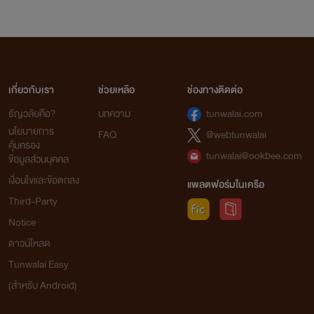
ขอบคุณค่า
เกี่ยวกับเรา
ช่วยเหลือ
ช่องทางติดต่อ
ธัญวลัยคือ?
บทความ
tunwalai.com
ติดตามสอบถามเรื่องนิยายได้ในกลุ่มลับนี้เลยค่า
นโยบายการ
FAQ
@webtunwalai
คุ้มครอง
กด https://www.facebook.com/groups/724356997667999/
tunwalai@ookbee.com
ข้อมูลส่วนบุคคล
แฟนเพจ https://www.facebook.com/profile.php?id=100091748383968
เงื่อนไขและข้อตกลง
แพลตฟอร์มในเครือ
Third-Party
Notice
ดาวน์โหลด
Tunwalai Easy
(สำหรับ Android)