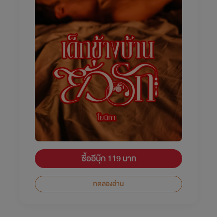
ซื้ออีบุ๊ก 119 บาท
ทดลองอ่าน