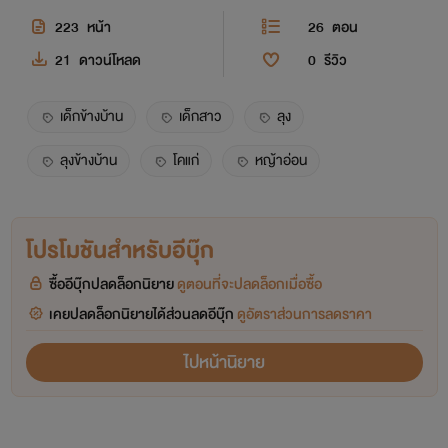
223
หน้า
26
ตอน
21
ดาวน์โหลด
0
รีวิว
เด็กข้างบ้าน
เด็กสาว
ลุง
ลุงข้างบ้าน
โคแก่
หญ้าอ่อน
โปรโมชันสำหรับอีบุ๊ก
ซื้ออีบุ๊กปลดล็อกนิยาย
ดูตอนที่จะปลดล็อกเมื่อซื้อ
เคยปลดล็อกนิยายได้ส่วนลดอีบุ๊ก
ดูอัตราส่วนการลดราคา
ไปหน้านิยาย