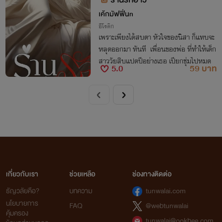
เค้กมัฟฟิ่นn
อีโรติก
เพราะเพียงได้สบตา หัวใจของนิสา ก็แทบจะ
หลุดออกมา ทันที เพื่อนของพ่อ ที่ทำให้เด็ก
สาววัยสิบแปดปีอย่างเธอ เปียกชุ่มไปหมด
5.0
59 บาท
เกี่ยวกับเรา
ช่วยเหลือ
ช่องทางติดต่อ
ธัญวลัยคือ?
บทความ
tunwalai.com
นโยบายการ
FAQ
@webtunwalai
คุ้มครอง
tunwalai@ookbee.com