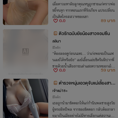
เมื่อดาวมหาลัยลูกคุณหนูถูกชายแก่คราวพ่อ
ขยี้จนจุก จากตอนแรกที่รังเกียจ แปรเปลี่ยน
เป็นติดใจรสสวาทของเขา
0.0
89 บาท
ติวรักฉบับยัยน้องสาวจอมซึน
ลลินา
อีโรติก
“ต้องลองดูก่อนนะคะ... ว่าเก่งพอจะเป็นแฟ
นเมย์ได้หรือยัง” เมย์เอื้อนเอ่ยชิดริมฝีปากพี่
ชายด้วยน้ำเสียงกระเส่าแฝงความหยอกเย้
0.0
59 บาท
า“งั้นก็ตั้งใจดูให้ดีละกัน...” แทนกระซิบตอบ
เบาๆ ก่อนจะประทับริมฝีปากลงมาอีกครั้ง
ตำรวจหนุ่มเอวดุจับแม่เลี้ยงสาว
กระแทกจนขาสั่น (อ่านฟรี)
เจ้าแม่18+
อีโรติก
เธอถูกนำมาขัดดอกให้แก่กำนันพลชายสูงวัย
ผู้ทรงอิทธิพล จากของขัดดอก กลับต้องกลา
ยมาเป็นเมียอย่างไม่มีทางเลือกแต่สถานะให