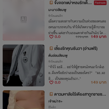
จิ้งจอกเฒ่าหลงรักเด็ก
Flashsale
สาว
มะนาวสีชมพู
รักโรแมนติก
เมื่อความสงสารกับความเป็นห่วงของคนสอ
งคนมาบรรจบกัน ทำให้เกิดความรู้สึกบางอ
ย่างขึ้น แต่เขากับเธอแตกต่างกันเกินไป โดยเ
0.0
149 บาท
179 บาท
2 วัน 11 : 54 : 03
ฉพาะช่องว่างระหว่างวัย นั่นจึงทำให้เขาเลือก
ที่จะเดินออกมา
เลี้ยงรักคุณธันวา (อ่านฟรี)
ต้นอ่อนสีชมพู
รักโรแมนติก
"จำไว้ มะลิ... อย่าให้ผู้ชายคนไหนมาใกล้เธ
อ..ลืมหรือยังว่าเธอเป็นของใคร?" "มะ..มะ
ลิ... เป็นของคุณธันวา.."
0.0
149 บาท
ดาวมหาลัยไร้เดียงสาถูกชายชรา
ขยี้สวาท (อ่านฟรี)
เจ้าแม่18+
อีโรติก