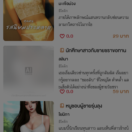
มะเขือม่วง
อีโรติก
ภายใต้ภาพลักษณ์แสนหวานกลับซ่อนความ
ลามกวิตถารไว้มากโข
0.0
29 บาท
นักศึกษาสาวกับชายชราขอทาน
ลลินา
อีโรติก
เธอเริ่มเสียวซ่านทุกครั้งที่ถูกสัมผัส เริ่มอยา
กรู้อยากลอง “ของลับ” ที่ใหญ่โต ดำคล้ำ แล
ะแข็งตัวได้อย่างน่าทึ่งของผู้ชายวัยชรา
0.0
59 บาท
หนูชอบผู้ชายรุ่นลุง
โยนิกา
อีโรติก
แบมบี้นักเรียนทุนสาาว แอบเห็นพี่สาวข้างบ้