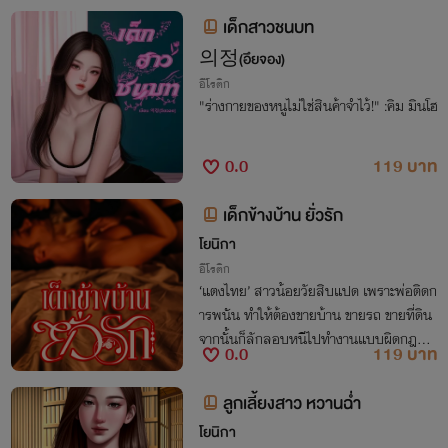
เด็กสาวชนบท
의정(อึยจอง)
อีโรติก
"ร่างกายของหนูไม่ใช่สินค้าจำไว้!" :คิม มินโฮ
0.0
119 บาท
เด็กข้างบ้าน ยั่วรัก
โยนิกา
อีโรติก
‘แตงไทย’ สาวน้อยวัยสิบแปด เพราะพ่อติดก
ารพนัน ทำให้ต้องขายบ้าน ขายรถ ขายที่ดิน
จากนั้นก็ลักลอบหนีไปทำงานแบบผิดกฎหม
0.0
119 บาท
ายที่ประเทศเกาหลี ทิ้งเธอไว้กับย่าสองคน โ
ดยไม่ให้เงิน ต้องอาศัยเงินคนแก่เดือนละไม่กี่
ลูกเลี้ยงสาว หวานฉ่ำ
ร้อยของย่า ทำให้เธอออกรับจ้างทำงานทั่วไป
โยนิกา
และคนที่จ้างเธอบ่อยที่สุดก็คงจะเป็นใครไปไ