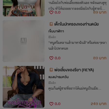
านมีอะไรกับพ่อเลี้ยงของตัวเอง หลังแอบดูทุ
กวัน ทำให้เธออยากลองมีอะไรกับผู้ชายบ้าง
0.0
89 บาท
แล้วผู้ชายคนนั้นต้องเป็นคนมีอายุ รุ่นลุง นั่น
จึงเป็นต้นเหตุ ที่ทำให้เธอไปพัวพันกับ ลุงยา
เด็กในปกครองของท่านดนัย
ม ลุงขนปลา และลุงทำความสะอาด เนื้อเรื่อ
เข็มนาฬิกา​
งจะเป็นยังไง กดโหลด เข้าไปอ่านได้เลยจ้า
อีโรติก
"หนูดรีมคลานเข้ามาหาฉันสิ"ดรีมค่อยๆคลา
นเข้าไปหาคนท
0.0
89 บาท
พ่อเลี้ยงของรียา (REYA)
แมงเม่ารมควัน
อีโรติก
คุณก็แค่ผู้ชายที่อยากได้แม่หนูเป็นเมีย...
0.0
249 บาท