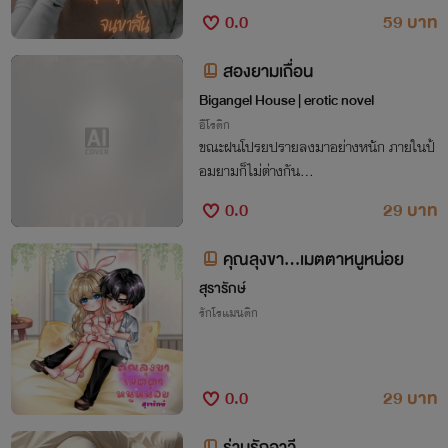
0.0
59 บาท
สองยามเถื่อน
Bigangel House | erotic novel
อีโรติก
ขณะฝนโปรยปรายลงมาอย่างหนัก ภายในป้
อมยามก็ไม่ต่างกัน...
0.0
29 บาท
คุณลุงขา...เมตตาหนูหน่อย
สุรารักษ์
รักโรแมนติก
0.0
29 บาท
ร่านรักอาวี