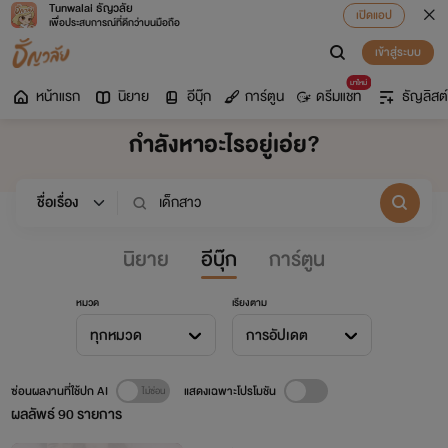
Tunwalai ธัญวลัย
เปิดแอป
เพื่อประสบการณ์ที่ดีกว่าบนมือถือ
เข้าสู่ระบบ
มาใหม่
หน้าแรก
นิยาย
อีบุ๊ก
การ์ตูน
ดรีมแชท
ธัญลิสต์
กำลังหาอะไรอยู่เอ่ย?
นิยาย
อีบุ๊ก
การ์ตูน
หมวด
เรียงตาม
ทุกหมวด
การอัปเดต
ซ่อนผลงานที่ใช้ปก AI
แสดงเฉพาะโปรโมชัน
ผลลัพธ์
90
รายการ