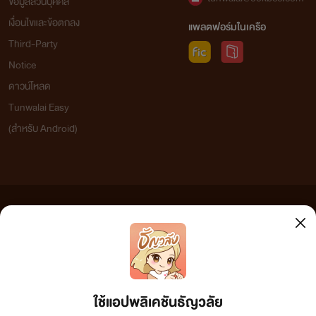
ข้อมูลส่วนบุคคล
เงื่อนไขและข้อตกลง
แพลตฟอร์มในเครือ
Third-Party
Notice
ดาวน์โหลด
Tunwalai Easy
(สำหรับ Android)
ข้อความที่ท่านได้อ่านจากเว็บไซต์นี้เกิดจากการเขียนโดยสาธารณชนและเผยแพร่โดยอัตโนมัติ ผู้ดูแล
เว็บไซต์แห่งนี้ไม่ได้เห็นด้วยและไม่ขอรับผิดชอบต่อข้อความใดๆ ทั้งสิ้น ดังนั้นผู้อ่านทุกท่านโปรดใช้
วิจารณญาณในการกลั่นกรองด้วยตนเอง และหากท่านพบข้อความใดๆ ที่ขัดต่อกฎหมายและศีลธรรม
กรุณาแจ้งมาที่ tunwalai@ookbee.com เพื่อทีมงานจะได้ดำเนินการในทันที ทั้งนี้ ทางเว็บไซต์ขอสงวน
ลิขสิทธิ์ตามพระราชบัญญัติลิขสิทธิ์ (ฉบับเพิ่มเติม) พ.ศ.2558
ใช้แอปพลิเคชันธัญวลัย