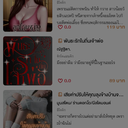
ม่ได้ นั่นก็คือ ลุงเมท ลุงข้างบ้านที่มักจะจ้างเ
อีโรติก
เพราะแม่ติดการพนัน ทำให้ กวาง สาวน้่อยวั
ธอมาทำความสะอาดบ้าน และเมื่อทั้งสองใก
ยสิบแปดปี หนีตายจากเจ้าหนี้จอมโหด ไปกั
ล้ชิดกัน จะเกิดอะไรขึ้น ติดตามได้เลยจ้า
บอดีตพ่อเลี้ยง ซึ่งทนพฤติกรรมของแม่ไม่ไ
0.0
119 บาท
หว ไปอยู่ต่างจังหวัด ความใกล้ชิดก็ทำให้ทั้ง
คู่แอบเผลอใจให้กัน จนทำลายกำแพงลง
พันธะรักในถิ่นเจ้าพ่อ
ณัฐฐิตา.
รักโรแมนติก
มึงอย่าลืม ว่ามึงมาอยู่ที่นี้ในฐานะอะไร
0.0
89 บาท
เสียค่าปรับให้คุณลุงข้างบ้านจนข
าสั่น
มูนสโตน/ ร่านดอกงิ้ว/นีลไดมอนด์
อีโรติก
“จะครางก็ครางไปแต่อย่ามาสั่งให้หยุด เพรา
ะถ้าฉันไม่