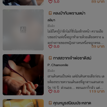
5.0
89 บาท
ม่กลับสร้างความไม่พอใจให้แก่ ‘สารวัตรเสื
อ’ ลูกชายของสามีจนถูกเขาตรวจสอบทุกซอ
หลงป่ากับพรานเฒ่า
กทุกมุม
ลลินา
อีโรติก
ไม่มีใครรู้ว่าอีกไม่กี่ชั่วโมงข้างหน้า ความเงีย
บของป่าแห่งนี้จะถูกทำลายด้วยเสียงคราง แ
ละร่างกายของหญิงสาวคนหนึ่งจะถูกครอบค
0.0
59 บาท
รองซ้ำแล้วซ้ำเล่า โดยชายชราที่เงียบที่สุดใน
โลก
ทาสสวาทเจ้าพ่อซาดิสม์
P. Chamomile
อีโรติก
เขาแค้นคนเป็นพ่อ แต่มันดันตายเสียก่อน เล
ยต้องระบายความแค้นลงที่ลูกสาวแสนสวย
วัย 16 ปี ส่วนเธอ... ตอนแรกก็กลัว แต่ทำไ
0.0
119 บาท
ปทำมากลับหลงหลุมพลางสวาทสุดแสนซา
ดิสม์เสียจนโงหัวไม่ขึ้น!
คุณหนูรสนิยมประหลาด