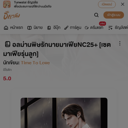
Tunwalai ธัญวลัย
เปิดแอป
เพื่อประสบการณ์ที่ดีกว่าบนมือถือ
เข้าสู่ระบบ
มาใหม่
หน้าแรก
นิยาย
อีบุ๊ก
การ์ตูน
ดรีมแชท
ธัญลิสต์
อลม่านพิษรักนายมาเฟียNC25+ [เซต
มาเฟียรุ่นลูก]
นักเขียน:
Time To Love
อีโรติก
5.0