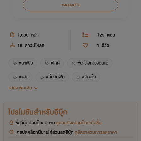
ทดลองอ่าน
1,030
หน้า
123
ตอน
18
ดาวน์โหลด
1
รีวิว
#มาเฟีย
#โหด
#นางเอกไม่อ่อนแอ
#แสบ
#ลิ้นกับฟัน
#กินเด็ก
แสดงเพิ่มเติม
#กินแล้วกินอีก
#ตบจูบ
#ยิ่งหนียิ่งเจอ
#พิษรัก
#อลม่าน
#SM
#ปีศาจ
โปรโมชันสำหรับอีบุ๊ก
#ซาตาน
#ตลก
#มาเฟียขายขำ
ซื้ออีบุ๊กปลดล็อกนิยาย
ดูตอนที่จะปลดล็อกเมื่อซื้อ
เคยปลดล็อกนิยายได้ส่วนลดอีบุ๊ก
#เลี้ยงต้อย
#ป่าเถื่อน
ดูอัตราส่วนการลดราคา
#NC20+++