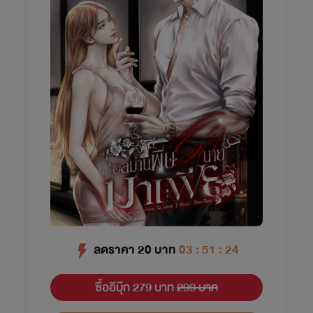
ลดราคา
20
บาท
03 : 51 : 24
ซื้ออีบุ๊ก 279 บาท
299 บาท