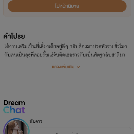
#อิโรติก
#มาเฟียรุ่นลูก
#ไม่นอกกาย
ไปหน้านิยาย
คำโปรย
ได้งานเสริมเป็นพี่เลี้ยงเด็กอยู่ดีๆ กลับต้องมาปวดหัวรายชั่วโมง
กับคนเป็นลุงที่คอยตั้งแง่จับผิดเธอราวกับเป็นศัตรูกลับชาติมา
เกิด! ยิ่งหลบยิ่งเจอ ยิ่งหนียิ่งตาม แต่พอเธอไม่สนใจ..เขากลับ
แสดงเพิ่มเติม
ทรมานเธอด้วยพิษรัก! 🎯[หมายเหตุ: “ให้ฉันสอนไหม
ละ..รับรอง ‘ขึ้น’ เก่งยันชาติหน้า]
นับดาว