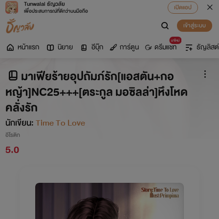
Tunwalai ธัญวลัย
เปิดแอป
เพื่อประสบการณ์ที่ดีกว่าบนมือถือ
เข้าสู่ระบบ
มาใหม่
หน้าแรก
นิยาย
อีบุ๊ก
การ์ตูน
ดรีมแชท
ธัญลิสต์
มาเฟียร้ายอุปถัมภ์รัก[แอสตัน+กอ
หญ้า]NC25+++[ตระกูล มอซิลล่า]หึงโหด
คลั่งรัก
นักเขียน:
Time To Love
อีโรติก
5.0