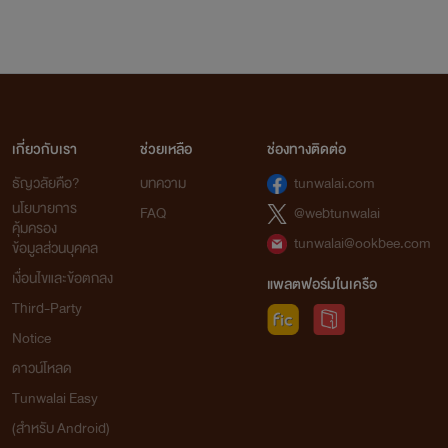
เกี่ยวกับเรา
ช่วยเหลือ
ช่องทางติดต่อ
ธัญวลัยคือ?
บทความ
tunwalai.com
นโยบายการ
FAQ
@webtunwalai
คุ้มครอง
tunwalai@ookbee.com
ข้อมูลส่วนบุคคล
เงื่อนไขและข้อตกลง
แพลตฟอร์มในเครือ
Third-Party
Notice
ดาวน์โหลด
Tunwalai Easy
(สำหรับ Android)