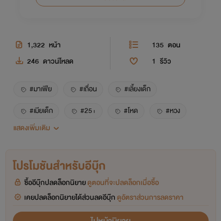
1,322
หน้า
135
ตอน
246
ดาวน์โหลด
1
รีวิว
#มาเฟีย
#เถื่อน
#เลี้ยงเด็ก
#เมียเด็ก
#25+
#โหด
#หวง
แสดงเพิ่มเติม
#กินเด็ก
#sm
#ร้อนแรง
#คลั่งรก
#แอสตัน
#กอหญ้า
#โคแก่กินหญ้าอ่อน
โปรโมชันสำหรับอีบุ๊ก
#หื่น
ซื้ออีบุ๊กปลดล็อกนิยาย
ดูตอนที่จะปลดล็อกเมื่อซื้อ
เคยปลดล็อกนิยายได้ส่วนลดอีบุ๊ก
ดูอัตราส่วนการลดราคา