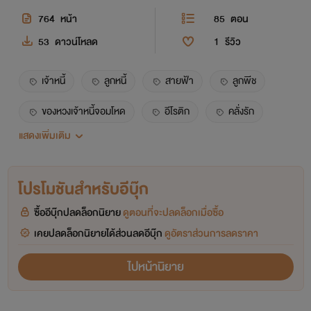
764
หน้า
85
ตอน
53
ดาวน์โหลด
1
รีวิว
เจ้าหนี้
ลูกหนี้
สายฟ้า
ลูกพีช
ของหวงเจ้าหนี้จอมโหด
อีโรติก
คลั่งรัก
แสดงเพิ่มเติม
ดุ
โหด
หวง
โปรโมชันสำหรับอีบุ๊ก
ซื้ออีบุ๊กปลดล็อกนิยาย
ดูตอนที่จะปลดล็อกเมื่อซื้อ
เคยปลดล็อกนิยายได้ส่วนลดอีบุ๊ก
ดูอัตราส่วนการลดราคา
ไปหน้านิยาย