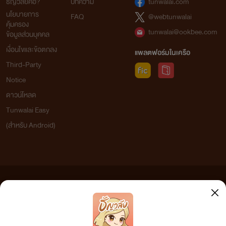
ธัญวลัยคือ?
บทความ
tunwalai.com
นโยบายการ
FAQ
@webtunwalai
คุ้มครอง
tunwalai@ookbee.com
ข้อมูลส่วนบุคคล
เงื่อนไขและข้อตกลง
แพลตฟอร์มในเครือ
Third-Party
Notice
ดาวน์โหลด
Tunwalai Easy
(สำหรับ Android)
ข้อความที่ท่านได้อ่านจากเว็บไซต์นี้เกิดจากการเขียนโดยสาธารณชนและเผยแพร่โดยอัตโนมัติ ผู้ดูแล
เว็บไซต์แห่งนี้ไม่ได้เห็นด้วยและไม่ขอรับผิดชอบต่อข้อความใดๆ ทั้งสิ้น ดังนั้นผู้อ่านทุกท่านโปรดใช้
วิจารณญาณในการกลั่นกรองด้วยตนเอง และหากท่านพบข้อความใดๆ ที่ขัดต่อกฎหมายและศีลธรรม
กรุณาแจ้งมาที่ tunwalai@ookbee.com เพื่อทีมงานจะได้ดำเนินการในทันที ทั้งนี้ ทางเว็บไซต์ขอสงวน