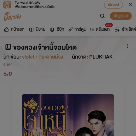
Tunwalai ธัญวลัย
เปิดแอป
เพื่อประสบการณ์ที่ดีกว่าบนมือถือ
เข้าสู่ระบบ
มาใหม่
หน้าแรก
นิยาย
อีบุ๊ก
การ์ตูน
ดรีมแชท
ธัญลิสต์
ของหวงเจ้าหนี้จอมโหด
นักเขียน:
violet / กระดาษม่วง
นักวาด: PLUKHAK
อีโรติก
5.0