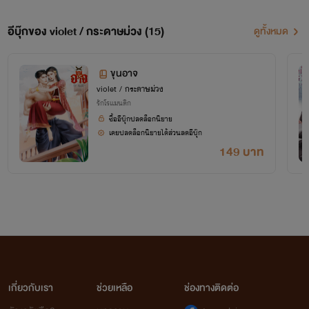
อีบุ๊กของ violet / กระดาษม่วง (15)
ดูทั้งหมด
นามปากกา
violet
เขียนแนว
อีโรติกปัจจุบัน
นามปากกา
กระดาษม่วง
เขียนแนว
รักโรแมนติกพีเรียด
ขุนอาจ
violet / กระดาษม่วง
รักโรแมนติก
ซื้ออีบุ๊กปลดล็อกนิยาย
เคยปลดล็อกนิยายได้ส่วนลดอีบุ๊ก
149 บาท
เกี่ยวกับเรา
ช่วยเหลือ
ช่องทางติดต่อ