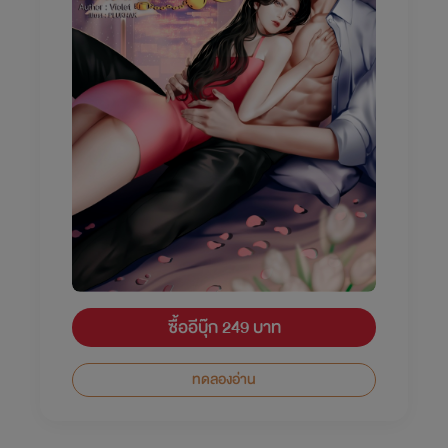
ซื้ออีบุ๊ก 249 บาท
ทดลองอ่าน