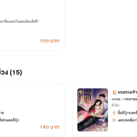
นามปากกา
กระดาษม่วง
เขียนแนว
รักโรแมนติกพีเรียด
วลาที่ผมจะเก็บผลผลิตเสียที"
199 บาท
่วง (15)
ของหวงเจ้า
violet / กระดาษม
อีโรติก
ยาย
ซื้ออีบุ๊กปลด
้ส่วนลดอีบุ๊ก
เคยปลดล็อกนิ
149 บาท