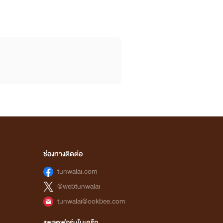
ช่องทางติดต่อ
tunwalai.com
@webtunwalai
tunwalai@ookbee.com
แพลตฟอร์มในเครือ