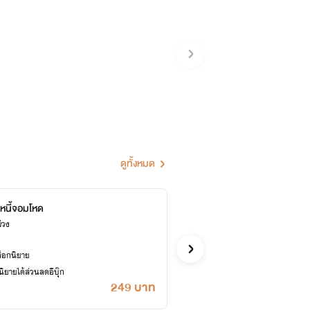
ดูทั้งหมด
หนี้จอมโหด
ก็เพื
่วง
violet / ก
อีโรติก
ล็อกนิยาย
ซื้ออี
ยายได้ส่วนลดอีบุ๊ก
เคยปลด
249 บาท