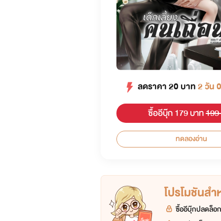
ลดราคา
20
บาท
2 วัน 
ซื้ออีบุ๊ก 179 บาท
199
ทดลองอ่าน
โปรโมชันสำหร
ซื้ออีบุ๊กปลดล็