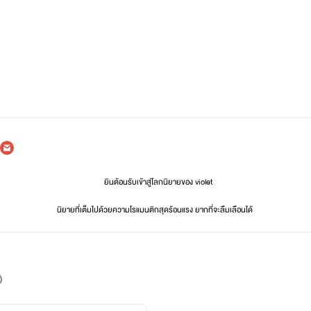
ยินต้อนรับเข้าสู่โลกนิยายของ violet
นิยายที่เต็มไปด้วยความโรแมนติกสุดร้อนแรง ยากที่จะลืมเลือนได้
นามปากกา violet เริ่มแต่งนิยายเมื่อวันที่ 18 กรกฎาคม 2564
นามปากกา
violet
เขียนแนว
อีโรติกปัจจุบัน