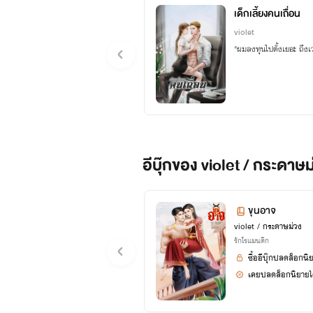
เด็กเลี้ยงคนเถื่อน
violet
"ผมลงทุนไปตั้งเยอะ ถึงเ
อีบุ๊กของ violet / กระดาษม
ขุนอาจ
violet / กระดาษม่วง
รักโรแมนติก
ซื้ออีบุ๊กปลดล็อกนิ
เคยปลดล็อกนิยายได