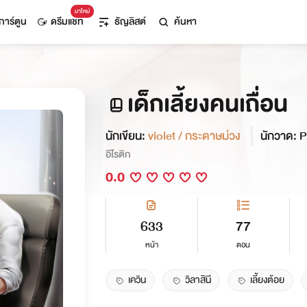
มาใหม่
การ์ตูน
ดรีมแชท
ธัญลิสต์
ค้นหา
เด็กเลี้ยงคนเถื่อน
นักเขียน:
violet / กระดาษม่วง
นักวาด:
อีโรติก
0.0
633
77
หน้า
ตอน
เควิน
วิลาสินี
เลี้ยงต้อย