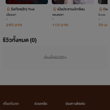
นามิมีชื่อเล่นว่า
"
หนูนา"
นามปากกา
รังเกียจ(รัก) Yoai
เมียประธานนักเรียน
Dad 
เลยตั้งว่า
"
นามิ"
ซะเลย ฮ่าๆ
เพียงเงา
หอเสน่หา
D.xxx
Y
Y
Y
249 บาท
119 บาท
59 บา
แต่มันมีที่มาค่ะ คือนามิเป็นพวกบ้า
รีวิวทั้งหมด (0)
การ์ตูน การ์ตูนเรื่องแรกที่บ้าสุด ๆ
เลยคือ "โคนัน"
เรื่องนี้ยังไม่มีรีวิว
แต่นั้นไม่ใช่ประเด็น
555 (
แล้วยกมา
พูดทำไม)
เพราะประเด็นที่ได้นามปากกามาคือ
เรื่องนี้เลย "รีบอร์น" ถ้าใครที่ได้ดูจะ
เกี่ยวกับเรา
ช่วยเหลือ
ช่องทางติดต่อ
รู้จักโรงเรียน "นามิ โมริ"