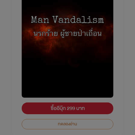
ซื้ออีบุ๊ก 299 บาท
ทดลองอ่าน