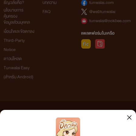
ธัญวลัยคือ?
บทความ
tunwalai.com
นโยบายการ
FAQ
@webtunwalai
คราวนี้พอจะเดาได้หรือยังว่า
คุ้มครอง
tunwalai@ookbee.com
ข้อมูลส่วนบุคคล
นามปากกาได้มาแต่ใด
เงื่อนไขและข้อตกลง
แพลตฟอร์มในเครือ
Third-Party
ถามว่าทำไมถึงต้องเป็นนามิ ก็เพราะ
Notice
ดาวน์โหลด
ว่านามิชอบท่านฮิค่ะ
><
ชอบมาก ๆ
Tunwalai Easy
ถึงขนาดโหลดเสียงเพลงเรียกเข้าของ
(สำหรับ Android)
โรงเรียนนามิโมริมาตั้งเป็นเสียงเรียก
เข้าตามฮิบาริเลย ฮ่าๆ
และนั่นคือที่มาของนามปากกา อิอิ
ข้อความที่ท่านได้อ่านจากเว็บไซต์นี้เกิดจากการเขียนโดยสาธารณชนและเผยแพร่โดยอัตโนมัติ ผู้ดูแล
เว็บไซต์แห่งนี้ไม่ได้เห็นด้วยและไม่ขอรับผิดชอบต่อข้อความใดๆ ทั้งสิ้น ดังนั้นผู้อ่านทุกท่านโปรดใช้
วิจารณญาณในการกลั่นกรองด้วยตนเอง และหากท่านพบข้อความใดๆ ที่ขัดต่อกฎหมายและศีลธรรม
กรุณาแจ้งมาที่ tunwalai@ookbee.com เพื่อทีมงานจะได้ดำเนินการในทันที ทั้งนี้ ทางเว็บไซต์ขอสงวน