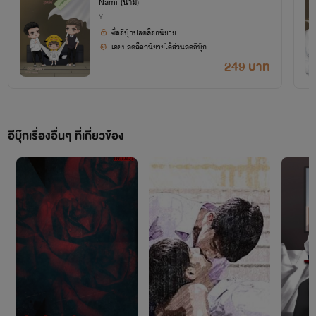
Nami (นามิ)
องชุน [มาเฟีย MPREG]
W
e
l
c
o
m
e
Y
ซื้ออีบุ๊กปลดล็อกนิยาย
เคยปลดล็อกนิยายได้ส่วนลดอีบุ๊ก
249 บาท
ยินดีต้อนรับสู่ครอบครัว
นามิ
^^
อีบุ๊กเรื่องอื่นๆ ที่เกี่ยวข้อง
สวัสดีค่าา