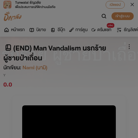
Tunwalai ธัญวลัย
เปิดแอป
เพื่อประสบการณ์ที่ดีกว่าบนมือถือ
เข้าสู่ระบบ
มาใหม่
หน้าแรก
นิยาย
อีบุ๊ก
การ์ตูน
ดรีมแชท
ธัญลิสต์
(END) Man Vandalism นรกร้าย
ผู้ชายป่าเถื่อน
นักเขียน:
Nami (นามิ)
Y
0.0