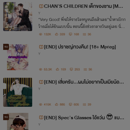
แต่นั้นไม่ใช่ประเด็น
555 (
แล้วยกมาพูด
CHAN'S CHILDREN เด็กของชาน [MP
Y
REG]
ทำไม)
“Very Good! พี่จะให้รางวัลหนูจนถึงเช้าเลย”น้ำตาเบิกก
ว้างเมื่อได้ยินแบบนั้น ตอนนี้ยังช่วงกลางวันอยู่เลย นั่น
หมายความว่าชานจะทำจนข้ามไปอีกวันเลยงั้นเหรอ!!
132K
339
168
36
เพราะประเด็นที่ได้นามปากกามาคือเรื่อง
[END] ปราชญ์ทวงคืน! [18+ Mpreg]
จบ
นี้เลย "รีบอร์น" ถ้าใครที่ได้ดูจะรู้จัก
Y
โรงเรียน "นามิ โมริ"
53.3K
159
253
36
คราวนี้พอจะเดาได้หรือยังว่านามปากกา
[END] เสี่ยครับ...ผมไม่อยากเป็นเมียน้อย
ได้มาแต่ใด
Y
[กริช x กรีน]
415K
885
605
39
ถามว่าทำไมถึงต้องเป็นนามิ ก็เพราะว่านา
[END] Spec's Glasses ไอ้แว่น 😎 แบบ
จบ
มิชอบท่านฮิค่ะ
><
ชอบมาก ๆ
Y
นี้แหละสเปกกู!