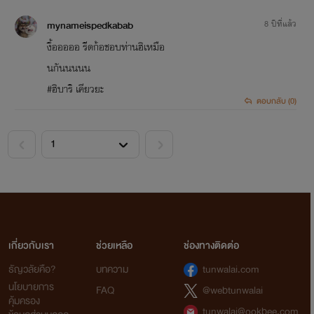
mynameispedkabab
8 ปีที่แล้ว
งื้อออออ รีดก้อชอบท่านฮิเหมือ
นกันนนนน
#ฮิบาริ เคียวยะ
ตอบกลับ (0)
**********
<
>
พูดคุยกับนามิได้ที่
เพจ : Nami
หรือ
คลิก
เกี่ยวกับเรา
ช่วยเหลือ
ช่องทางติดต่อ
ธัญวลัยคือ?
บทความ
tunwalai.com
นโยบายการ
FAQ
@webtunwalai
ทวิต : Nami (นามิ) หรือ
คลิก!
คุ้มครอง
tunwalai@ookbee.com