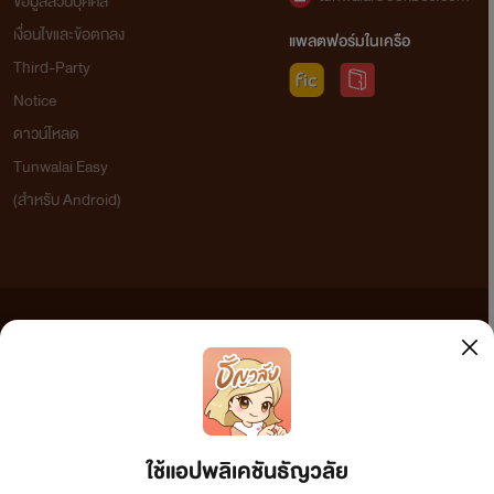
ข้อมูลส่วนบุคคล
เงื่อนไขและข้อตกลง
แพลตฟอร์มในเครือ
Third-Party
Notice
ดาวน์โหลด
Tunwalai Easy
(สำหรับ Android)
ข้อความที่ท่านได้อ่านจากเว็บไซต์นี้เกิดจากการเขียนโดยสาธารณชนและเผยแพร่โดยอัตโนมัติ ผู้ดูแล
เว็บไซต์แห่งนี้ไม่ได้เห็นด้วยและไม่ขอรับผิดชอบต่อข้อความใดๆ ทั้งสิ้น ดังนั้นผู้อ่านทุกท่านโปรดใช้
วิจารณญาณในการกลั่นกรองด้วยตนเอง และหากท่านพบข้อความใดๆ ที่ขัดต่อกฎหมายและศีลธรรม
กรุณาแจ้งมาที่ tunwalai@ookbee.com เพื่อทีมงานจะได้ดำเนินการในทันที ทั้งนี้ ทางเว็บไซต์ขอสงวน
ลิขสิทธิ์ตามพระราชบัญญัติลิขสิทธิ์ (ฉบับเพิ่มเติม) พ.ศ.2558
ใช้แอปพลิเคชันธัญวลัย