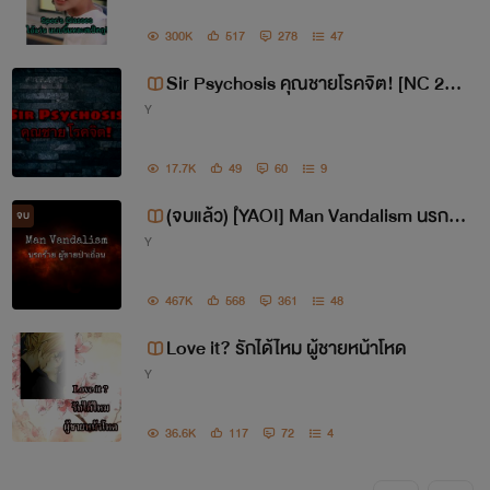
ถึงขนาดโหลดเสียงเพลงเรียกเข้าของ
300K
517
278
47
โรงเรียนนามิโมริมาตั้งเป็นเสียงเรียกเข้า
Sir Psychosis คุณชายโรคจิต! [NC 20
ตามฮิบาริเลย ฮ่าๆ
Y
+]
และนั่นคือที่มาของนามปากกา อิอิ
17.7K
49
60
9
(จบแล้ว) [ํYAOI] Man Vandalism นรกร้า
จบ
Y
ย ผู้ชายป่าเถื่อน
นามิเป็นสาวกของนารูโตะและวันพีซด้วย
นะคะ ใครสาวกเหมือนกันมาจับมือ
467K
568
361
48
Love it? รักได้ไหม ผู้ชายหน้าโหด
Y
**********
36.6K
117
72
4