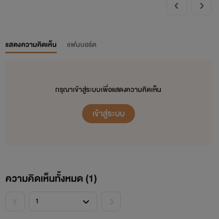
ขอบคุณ "พี่ยอนิม" แรงบันดาลใจในการ
แต่งนิยายเรื่องแรกในชีวิต คือเรื่องนรก
ร้าย ผู้ชายป่าเถื่อน
แสดงความคิดเห็น
แฟนบอร์ด
ขอบคุณ "พี่วูจี้" แรงบันดาลใจแต่งนิยาย
แนวโชตะค่อน
กรุณาเข้าสู่ระบบเพื่อแสดงความคิดเห็น
ขอบคุณ "พี่
drkshadow"
แรงบันดาลใจ
เข้าสู่ระบบ
แต่งนิยายแนวนางเอกแรด ๆ + วิธีแต่ง
NC
18+
ทั้งหมด
3
คนที่กล่าวมา ถ้าไม่มี
3
คนนี้ ก็
ความคิดเห็นทั้งหมด (
1
)
ไม่มีนามิในวันนี้เช่นกัน ขอบคุณมาก ๆ
เลยนะคะ
><
<
>