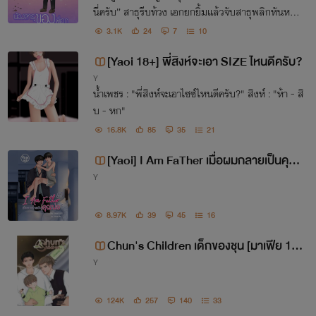
นี่ครับ” สาธุรีบท้วง เอกยกยิ้มแล้วจับสาธุพลิกหันหน้าเ
ข้าหา โดยที่สาธุยังนั่งอยู่ที่ตักของเขา ใบหน้าหวานก้มลง
3.1K
24
7
10
ซ่อนใบหน้าที่แดงซ่านอยู่ตอนนี้
[Yaoi 18+] พี่สิงห์จะเอา SIZE ไหนดีครับ?
Y
น้ำเพชร : "พี่สิงห์จะเอาไซซ์ไหนดีครับ?" สิงห์ : "ห้า - สิ
บ - หก"
สวัสดีค่าา
16.8K
85
35
21
นามิมีชื่อเล่นว่า
"
หนูนา"
นามปากกาเลย
[Yaoi] I Am FaTher เมื่อผมกลายเป็นคุณ
Y
พ่อ
ตั้งว่า
"
นามิ"
ซะเลย ฮ่าๆ
8.97K
39
45
16
แต่มันมีที่มาค่ะ คือนามิเป็นพวกบ้าการ์ตูน
Chun's Children เด็กของชุน [มาเฟีย 18
Y
+ MPREG]
การ์ตูนเรื่องแรกที่บ้าสุด ๆ เลยคือ "โคนั
น"
124K
257
140
33