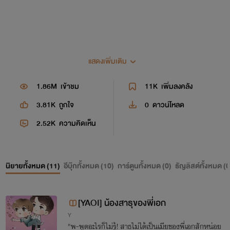
แสดงเพิ่มเติม
1.86M
เข้าชม
11K
เพิ่มลงคลัง
3.81K
ถูกใจ
0
ดาวน์โหลด
W
e
l
c
o
m
e
2.52K
ความคิดเห็น
นิยายทั้งหมด (
11
)
อีบุ๊กทั้งหมด (
10
)
การ์ตูนทั้งหมด (
0
)
ธัญลิสต์ทั้งหมด (
0
ยินดีต้อนรับสู่ครอบครัวนา
มิ
^^
[YAOI] น้องสาธุของพี่เอก
Y
"พ-พูดอะไรก็ไม่รู้! สาธุไม่ได้เป็นเมียของพี่เอกสักหน่อย