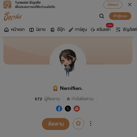
Tunwalai ธัญวลัย
เปิดแอป
เพื่อประสบการณ์ที่ดีกว่าบนมือถือ
เข้าสู่ระบบ
มาใหม่
หน้าแรก
นิยาย
อีบุ๊ก
การ์ตูน
ดรีมแชท
ธัญลิสต์
NamiSan.
672
ผู้ติดตาม
6
กำลังติดตาม
ติดตาม