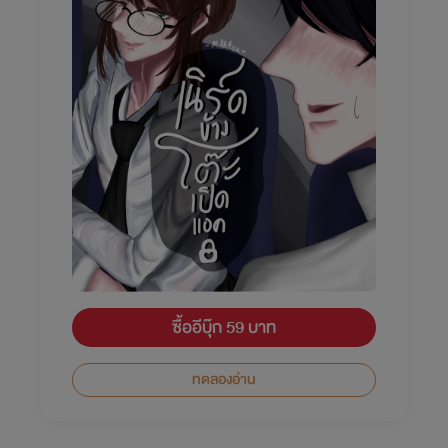
ซื้ออีบุ๊ก 59 บาท
ทดลองอ่าน