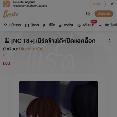
Tunwalai ธัญวลัย
เปิดแอป
เพื่อประสบการณ์ที่ดีกว่าบนมือถือ
เข้าสู่ระบบ
มาใหม่
หน้าแรก
นิยาย
อีบุ๊ก
การ์ตูน
ดรีมแชท
ธัญลิสต์
[NC 18+] เนิร์ดข้างโต๊ะเปิดแอคล็อก
นักเขียน:
Bluebird//32
Y
0.0