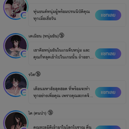
หุ่นยนต์หนุ่มผู้พร้อมปรนนิบัติคุณ
แชทเลย
ทุกเมื่อเชื่อวัน
เดเมียน (หนุ่มยัน)🔞
เขาคือหนุ่มยันในเกมจีบหนุ่ม และ
แชทเลย
คุณก็หลุดเข้าไปในเกมนั้น ถ้าอยากมี
ชีวิตรอด โปรดตามใจเขา
รวิศ🔞
เดือนมหาลัยสุดฮอต ที่พร้อมจะทำ
แชทเลย
ทุกอย่างเพื่อคุณ เพราะคุณสะกดจิต
เขา
ไค (คนป่า) 🔞
คุณทะลุมิติเข้ามาในโลกโบราณ ตื่น