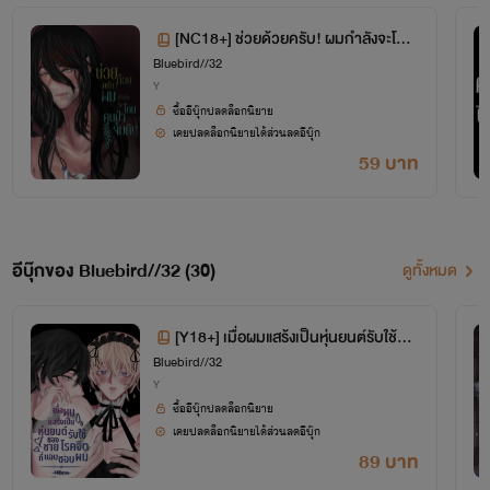
[NC18+] ช่วยด้วยครับ! ผมกำลังจะโดน
Bluebird//32
คนป่าจับกิน
Y
ซื้ออีบุ๊กปลดล็อกนิยาย
เคยปลดล็อกนิยายได้ส่วนลดอีบุ๊ก
59 บาท
อีบุ๊กของ Bluebird//32 (30)
ดูทั้งหมด
[Y18+] เมื่อผมแสร้งเป็นหุ่นยนต์รับใช้ขอ
Bluebird//32
งชายโรคจิตที่แอบชอบผม
Y
ซื้ออีบุ๊กปลดล็อกนิยาย
เคยปลดล็อกนิยายได้ส่วนลดอีบุ๊ก
89 บาท