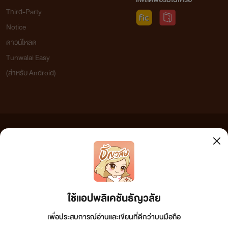
Third-Party
Notice
ดาวน์โหลด
Tunwalai Easy
(สำหรับ Android)
ข้อความที่ท่านได้อ่านจากเว็บไซต์นี้เกิดจากการเขียนโดยสาธารณชนและเผยแพร่โดยอัตโนมัติ ผู้ดูแล
เว็บไซต์แห่งนี้ไม่ได้เห็นด้วยและไม่ขอรับผิดชอบต่อข้อความใดๆ ทั้งสิ้น ดังนั้นผู้อ่านทุกท่านโปรดใช้
วิจารณญาณในการกลั่นกรองด้วยตนเอง และหากท่านพบข้อความใดๆ ที่ขัดต่อกฎหมายและศีลธรรม
กรุณาแจ้งมาที่ tunwalai@ookbee.com เพื่อทีมงานจะได้ดำเนินการในทันที ทั้งนี้ ทางเว็บไซต์ขอสงวน
ลิขสิทธิ์ตามพระราชบัญญัติลิขสิทธิ์ (ฉบับเพิ่มเติม) พ.ศ.2558
ใช้แอปพลิเคชันธัญวลัย
เพื่อประสบการณ์อ่านและเขียนที่ดีกว่าบนมือถือ