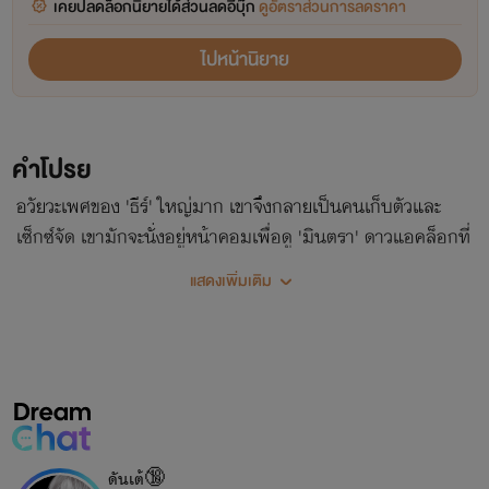
เคยปลดล็อกนิยายได้ส่วนลดอีบุ๊ก
ดูอัตราส่วนการลดราคา
ไปหน้านิยาย
คำโปรย
อวัยวะเพศของ 'ธีร์' ใหญ่มาก เขาจึงกลายเป็นคนเก็บตัวและ
เซ็กซ์จัด เขามักจะนั่งอยู่หน้าคอมเพื่อดู 'มินตรา' ดาวแอคล็อกที่
เขาใฝ่ฝัน แต่ใครจะไปคิดอีกฝ่ายจะกลายเป็นเพื่อนร่วมคลาสที่นั่ง
แสดงเพิ่มเติม
อยู่ข้างเขานี่เอง
ดันเต้🔞