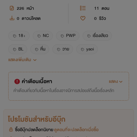
226
หน้า
11
ตอน
0
ดาวน์โหลด
0
รีวิว
18+
NC
PWP
เรื่องเสียว
BL
หื่น
วาย
yaoi
แสดงเพิ่มเติม
NSFW
นายเอกตัวเล็ก
พระเอกตัวใหญ่
Sex
เรื่องสั้น
อวัยวะเพศใหญ่
คำเตือนเนื้อหา
แสดง
แอคล็อก
คำเตือนเกี่ยวกับเนื้อหาในเรื่องอาจมีการสปอยล์ถึงเนื้อเรื่องหลัก
โปรโมชันสำหรับอีบุ๊ก
ซื้ออีบุ๊กปลดล็อกนิยาย
ดูตอนที่จะปลดล็อกเมื่อซื้อ