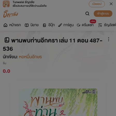
Tunwalai ธัญวลัย
เปิดแอป
เพื่อประสบการณ์ที่ดีกว่าบนมือถือ
เข้าสู่ระบบ
มาใหม่
หน้าแรก
นิยาย
อีบุ๊ก
การ์ตูน
ดรีมแชท
ธัญลิสต์
พานพบท่านอีกครา เล่ม 11 ตอน 487-
536
นักเขียน:
หอหมื่นอักษร
จีน
0.0