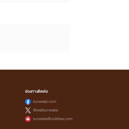
ช่องทางติดต่อ
tunwalai.com
@webtunwalai
tunwalai@ookbee.com