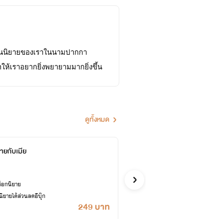
าอ่านนิยายของเราในนามปากกา 
ำให้เราอยากยิ่งพยายามมากยิ่งขึ้น
ะนำไปแก้ไขและปรับปรุงในผลงาน
ดูทั้งหมด
้ายกับเมีย
รักนะ 
สายไหมหล
รักโรแมนติก
ล็อกนิยาย
ซื้ออี
ยายได้ส่วนลดอีบุ๊ก
เคยปลด
249 บาท