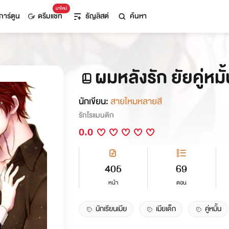
มาใหม่
การ์ตูน
ดรีมแชท
ธัญลิสต์
ค้นหา
ผมหลังรัก ยัยคู่หม
นักเขียน:
สายไหมหลายสี
รักโรแมนติก
0.0
405
69
หน้า
ตอน
นักเรียนเมีย
เมียเด็ก
คู่หมั้น