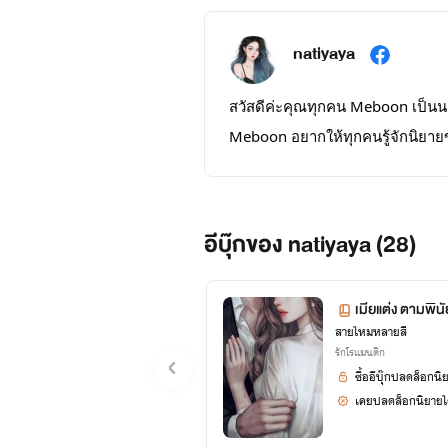
natiyaya
สวัสดีค่ะคุณทุกคน Meboon เป็นนามป
Meboon อยากให้ทุกคนรู้จักนิยายของ
ในการที่จะพัฒนาตัวเองต่อไป เรื
ต่อไปค่ะผลงานทั้งหมดในนามปา
อีบุ๊กของ natiyaya (28)
เมียแต่ง ตามพิน
สายไหมหลายสี
รักโรแมนติก
ซื้ออีบุ๊กปลดล็อกนิ
เคยปลดล็อกนิยายได