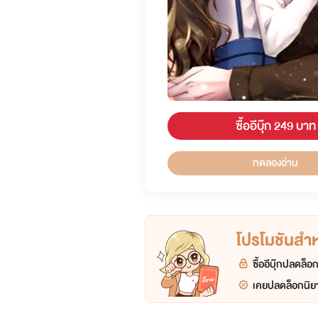
ซื้ออีบุ๊ก 249 บาท
ทดลองอ่าน
โปรโมชันสำหร
ซื้ออีบุ๊กปลดล็
เคยปลดล็อกนิยา