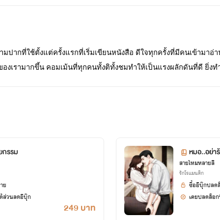
ากที่ใช้ตั้งแต่ครั้งแรกที่เริ่มเขียนหนังสือ ดีใจทุกครั้งที่มีคนเข้าม
เรามากขึ้น คอมเม้นที่ทุกคนทั้งติทั้งชมทำให้เป็นแรงผลักดันที่ดี ยิ่งท
่องไหนที่ผิดพลาดประโยคไหนที่ไม่ถูกต้องขอน้อมรับทุกคำติชมนะคะ จ
กกา Meboon ฝากด้วยนะคะ 
ัยกรรม
หมอ..อย่าร
สายไหมหลายสี
รักโรแมนติก
ยาย
ซื้ออีบุ๊กปลด
้ส่วนลดอีบุ๊ก
เคยปลดล็อกนิ
249 บาท