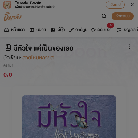
Tunwalai ธัญวลัย
เปิดแอป
เพื่อประสบการณ์ที่ดีกว่าบนมือถือ
เข้าสู่ระบบ
มาใหม่
หน้าแรก
นิยาย
อีบุ๊ก
การ์ตูน
ดรีมแชท
ธัญลิสต์
มีหัวใจ แค่เป็นของเธอ
นักเขียน:
สายไหมหลายสี
ดราม่า
0.0