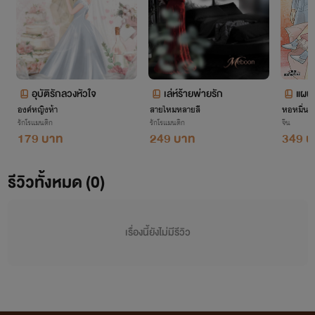
อุบัติรักลวงหัวใจ
เล่ห์ร้ายพ่ายรัก
แผนร
องค์หญิงห้า
สายไหมหลายสี
หอหมื่นอ
รักโรแมนติก
รักโรแมนติก
จีน
179 บาท
249 บาท
349 บ
รีวิวทั้งหมด (0)
เรื่องนี้ยังไม่มีรีวิว