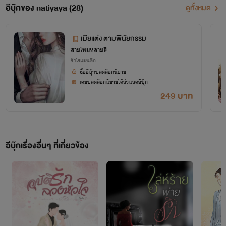
ดันที่ดี ยิ่งทำให้เราอยากยิ่งพยายามมากยิ่งขึ้นในการที่จะ
อีบุ๊กของ natiyaya (28)
ดูทั้งหมด
พัฒนาตัวเองต่อไป เรื่องไหนที่ผิดพลาดประโยคไหนที่ไม่ถูก
ต้องขอน้อมรับทุกคำติชมนะคะ จะนำไปแก้ไขและปรับปรุง
เมียแต่ง ตามพินัยกรรม
ในผลงานต่อไปค่ะผลงานทั้งหมดในนามปากกา Meboon 
สายไหมหลายสี
รักโรแมนติก
ฝากด้วยนะคะ 
ซื้ออีบุ๊กปลดล็อกนิยาย
เคยปลดล็อกนิยายได้ส่วนลดอีบุ๊ก
249 บาท
อีบุ๊กเรื่องอื่นๆ ที่เกี่ยวข้อง