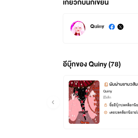
เกี่ยวกับนักเขียน
Quiny
อีบุ๊กของ Quiny (78)
ผันผ่านยามวสันต
Quiny
อีโรติก
ซื้ออีบุ๊กปลดล็อกนิ
เคยปลดล็อกนิยายได