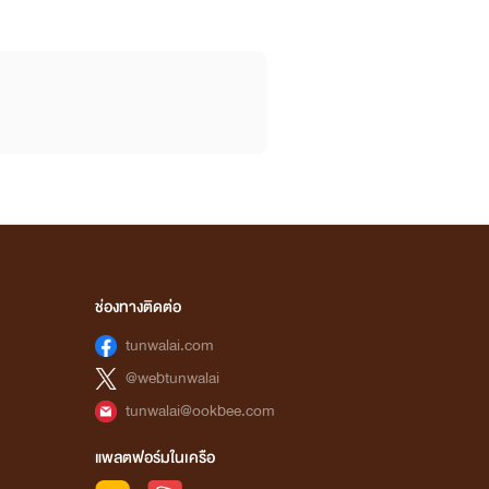
ช่องทางติดต่อ
tunwalai.com
@webtunwalai
tunwalai@ookbee.com
แพลตฟอร์มในเครือ