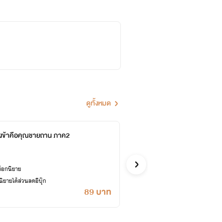
ดูทั้งหมด
งข้าคือคุณชายถาน ภาค2
บันทึ
Quiny
อีโรติก
ล็อกนิยาย
ซื้ออี
ยายได้ส่วนลดอีบุ๊ก
เคยปลด
89 บาท