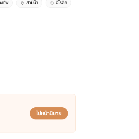
องทัพ
สามีบ้า
อีโรติค
ไปหน้านิยาย