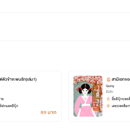
์ตัวข้าจะพบรัก(เล่ม1)
สามีเอกขอ
Quiny
อีโรติก
ยาย
ซื้ออีบุ๊กปลด
้ส่วนลดอีบุ๊ก
เคยปลดล็อกนิ
89 บาท