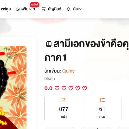
มาใหม่
การ์ตูน
ดรีมแชท
ธัญลิสต์
ค้นหา
สามีเอกของข้าคือ
ภาค1
นักเขียน:
Quiny
อีโรติก
0.0
377
51
หน้า
ตอน