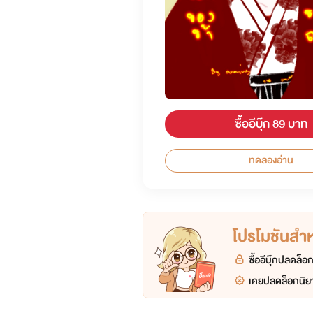
ซื้ออีบุ๊ก 89 บาท
ทดลองอ่าน
โปรโมชันสำหร
ซื้ออีบุ๊กปลดล็
เคยปลดล็อกนิยา