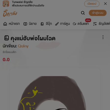
Tunwalai ธัญวลัย
เปิดแอป
เพื่อประสบการณ์ที่ดีกว่าบนมือถือ
เข้าสู่ระบบ
มาใหม่
หน้าแรก
นิยาย
อีบุ๊ก
การ์ตูน
ดรีมแชท
ธัญลิสต์
คุงแม่ฮับพ่อโผมโฉด
นักเขียน:
Quiny
รักโรแมนติก
0.0