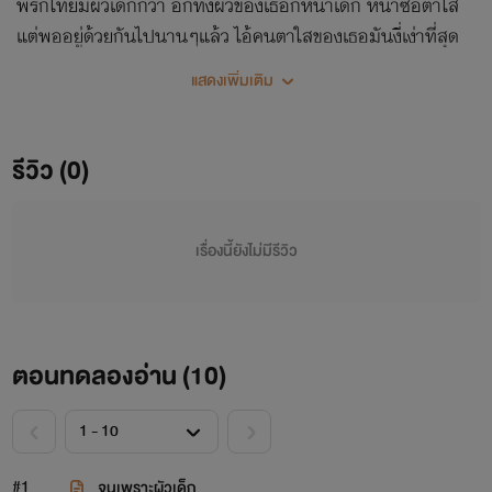
พริกไทยมีผัวเด็กกว่า อีกทั้งผัวของเธอก็หน้าเด็ก หน้าซื่อตาใส
แต่พออยู่ด้วยกันไปนานๆแล้ว ไอ้คนตาใสของเธอมันงี่เง่าที่สุด
เพราะโกรธ ทั้งพ่อปองทั้งน้องภาวี พริกไทยก็เลยหนีออกจาก
แสดงเพิ่มเติม
บ้านไป เชิญเลี้ยงลูกไปคนเดียวเถอะตาบ้า **นิยายเรื่องนี้ไม่มีตัว
ละครที่ดัดแปลงมาจากบุคคลในชีวิตจริง เป็นเพียงจินตนาการ
ของผู้เขียนเท่านั้น ชื่อตัวละครตั้งขึ้นมาจาการสมมุติเท่านั้นค่ะ “
รีวิว (0)
เรื่องนี้ยังไม่มีรีวิว
ตอนทดลองอ่าน (
10
)
#1
จนเพราะผัวเด็ก