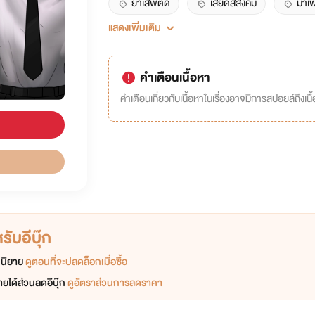
ยาเสพติด
เสียดสีสังคม
มาเฟ
แสดงเพิ่มเติม
ปัจจุบัน
เรื่องแยก
พระเอกเหี้ย
วงการบันเทิง
คำเตือนเนื้อหา
คำเตือนเกี่ยวกับเนื้อหาในเรื่องอาจมีการสปอยล์ถึงเนื้อ
ับอีบุ๊ก
อกนิยาย
ดูตอนที่จะปลดล็อกเมื่อซื้อ
ยได้ส่วนลดอีบุ๊ก
ดูอัตราส่วนการลดราคา