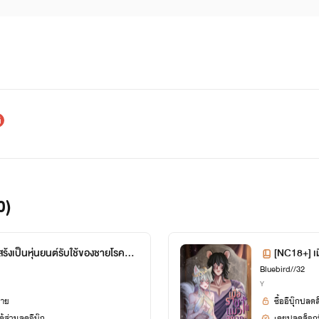
0)
สร้งเป็นหุ่นยนต์รับใช้ของชายโรคจิต
[NC18+] เม
Bluebird//32
Y
ยาย
ซื้ออีบุ๊กปลด
้ส่วนลดอีบุ๊ก
เคยปลดล็อกนิ