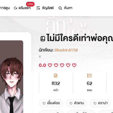
มาใหม่
การ์ตูน
ดรีมแชท
ธัญลิสต์
ค้นหา
ไม่มีใครดีเท่าพ่อคุ
นักเขียน:
Bluebird//32
Y
0.0
832
62
หน้า
ตอน
เลี้ยงต้อย
ตัวแทน
ดราม่า