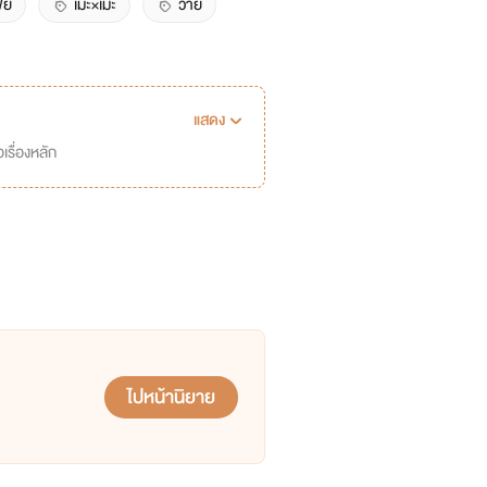
ีย
เมะ×เมะ
วาย
วงการใต้ดิน
nc
แสดง
เรื่องหลัก
ไปหน้านิยาย