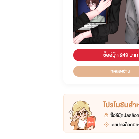
ซื้ออีบุ๊ก 249 บาท
ทดลองอ่าน
โปรโมชันสำหร
ซื้ออีบุ๊กปลดล็
เคยปลดล็อกนิยา