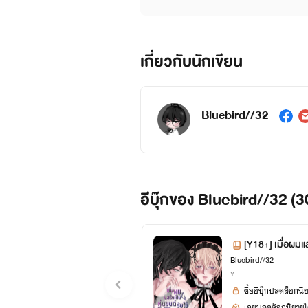
เกี่ยวกับนักเขียน
Bluebird//32
อีบุ๊กของ Bluebird//32 (3
[Y18+] เมื่อผมแ
Bluebird//32
ที่แอบชอบผม
Y
ซื้ออีบุ๊กปลดล็อกนิ
เคยปลดล็อกนิยายได