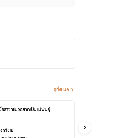
ดูทั้งหมด
ื่อราชาแมวอยากเป็นแม่พันธุ์
[NC18
Bluebird//
Y
ล็อกนิยาย
ซื้ออี
ยายได้ส่วนลดอีบุ๊ก
เคยปลด