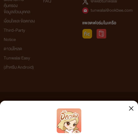
FAQ
@webtunwalai
คุ้มครอง
tunwalai@ookbee.com
ข้อมูลส่วนบุคคล
เงื่อนไขและข้อตกลง
แพลตฟอร์มในเครือ
Third-Party
Notice
ดาวน์โหลด
Tunwalai Easy
(สำหรับ Android)
ข้อความที่ท่านได้อ่านจากเว็บไซต์นี้เกิดจากการเขียนโดยสาธารณชนและเผยแพร่โดยอัตโนมัติ ผู้ดูแล
เว็บไซต์แห่งนี้ไม่ได้เห็นด้วยและไม่ขอรับผิดชอบต่อข้อความใดๆ ทั้งสิ้น ดังนั้นผู้อ่านทุกท่านโปรดใช้
วิจารณญาณในการกลั่นกรองด้วยตนเอง และหากท่านพบข้อความใดๆ ที่ขัดต่อกฎหมายและศีลธรรม
กรุณาแจ้งมาที่ tunwalai@ookbee.com เพื่อทีมงานจะได้ดำเนินการในทันที ทั้งนี้ ทางเว็บไซต์ขอสงวน
ลิขสิทธิ์ตามพระราชบัญญัติลิขสิทธิ์ (ฉบับเพิ่มเติม) พ.ศ.2558