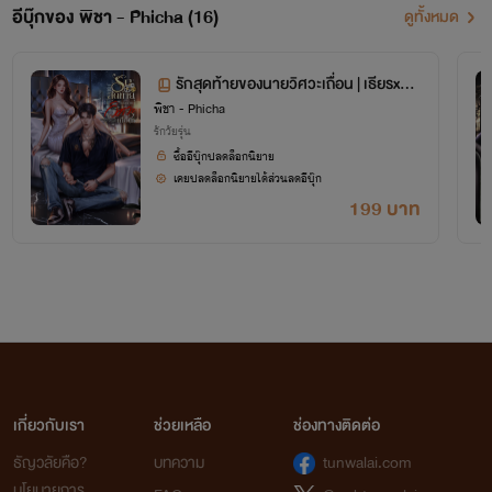
อีบุ๊กของ พิชา - Phicha (16)
ดูทั้งหมด
รักสุดท้ายของนายวิศวะเถื่อน | เธียรxมิน
พิชา - Phicha
นี่
รักวัยรุ่น
ซื้ออีบุ๊กปลดล็อกนิยาย
เคยปลดล็อกนิยายได้ส่วนลดอีบุ๊ก
199 บาท
เกี่ยวกับเรา
ช่วยเหลือ
ช่องทางติดต่อ
ธัญวลัยคือ?
บทความ
tunwalai.com
นโยบายการ