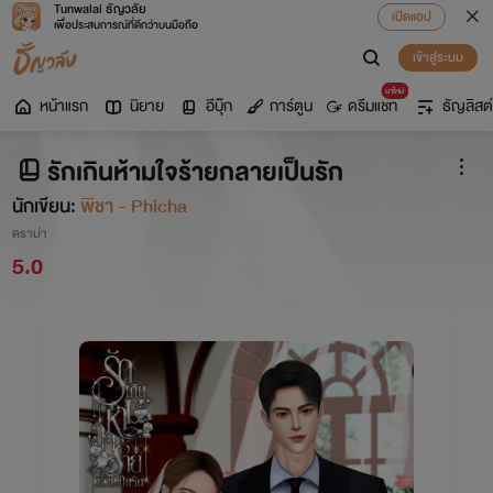
Tunwalai ธัญวลัย
เปิดแอป
เพื่อประสบการณ์ที่ดีกว่าบนมือถือ
เข้าสู่ระบบ
มาใหม่
หน้าแรก
นิยาย
อีบุ๊ก
การ์ตูน
ดรีมแชท
ธัญลิสต์
รักเกินห้ามใจร้ายกลายเป็นรัก
นักเขียน:
พิชา - Phicha
ดราม่า
5.0