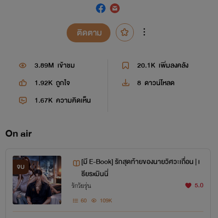
ติดตาม
3.89M
เข้าชม
20.1K
เพิ่มลงคลัง
1.92K
ถูกใจ
8
ดาวน์โหลด
1.67K
ความคิดเห็น
On air
[มี E-Book] รักสุดท้ายของนายวิศวะเถื่อน | เ
จบ
ธียรxมินนี่
5.0
รักวัยรุ่น
60
109K