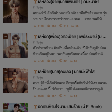
เล่ห์ลวง(ร้าย)นายแฟนเก่า | ภีมxน้ำชา
จบ
รักวัยรุ่น
แฟนเก่าที่เลิกกันไปหลายปี กลับมาอีกทีพร้อมความวุ่น
วาย ทุกเรื่องราวระหว่างเขาและเธอ... ผ่านมาแค่ให้จำ แ
ต่ทำให้ไม่ลืม 5 ปีผ่านไป หวนคืนมา พร้อมแก้ไข❎ แก้
117K
152
111
55
แค้นเอาคืน✅ (พอได้หนุบหนึบหัวใจ ไม่ดราม่ามากค่ะ)
เล่ห์รัก(เพื่อน)วิศวะร้าย | เพิร์ธxนาบี (มี E-
จบ
รักวัยรุ่น
Book)
เมื่อคำว่าเพื่อน มันเกินเพื่อนไปแล้ว “นี่มึงกับกูยังเป็นเ
พื่อนกันอยู่ไหม” “เอากันทุกวันขนาดนี้คงเป็นเพื่อนได้อ
ยู่หรอกมั้ง” ฐานะเพื่อน สถานะเมีย
270K
263
89
52
เล่ห์ร้าย(นาย)คนเลว | นายน์xฟ้าใส
จบ
รักวัยรุ่น
ความรู้สึกที่เก็บไว้ตลอด คือจุดเริ่มต้นที่ทำให้เขา กลายเ
ป็นคนแบบนี้ “ไอ้เลว” | “กูก็ไม่เคยบอกใครนะว่ากูเป็นค
นดี” ความสัมพันธ์ที่ หวานแต่ไม่อม ขมแต่ไม่คาย
156K
157
71
54
รักเกินห้ามใจนายแสนร้าย (มี E-Book)
จบ