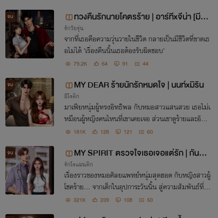
ลับเข้ามายืนข้างกายเขาได้อีก(ไม่)มีวัน!
ทวงคืนรักนายโคตรร้าย | อาร์ทีxจีน่า [มี E
จบ
รักวัยรุ่น
-Book]
จากที่เธอคือความวุ่นวายในชีวิต กลายเป็นมีชีวิตที่ขาดเธ
อไม่ได้ ‘เรื่องคืนนั้นเธอต้องรับผิดชอบ’
79.2K
64
91
44
MY DEAR ร้ายนักรักหมดใจ | นนท์xมิริน
จบ
อีโรติก
มาเฟียหนุ่มผู้ทรงอิทธิพล กับหมอสาวแสนสวย เธอไม่เ
หมือนผู้หญิงคนไหนที่เขาเคยเจอ ส่วนเขาดูร้ายและอันต
รายเกินไป จากที่ไม่ชอบก็ก่อเกิดเป็นความรัก ‘จากที่ไม่เ
181K
128
121
60
คยยอมใครก็กลายเป็นยอมเธอ’
MY SPIRIT ตรวจใจเธอเจอแต่รัก | กันต์x
จบ
รักโรแมนติก
อันดา
เรื่องราวของหมอศัลยแพทย์หนุ่มสุดฮอต กับหญิงสาวผู้
โชคร้าย... จากเด็กในอุปการะวันนั้น สู่ความสัมพันธ์ที่เกิ
นเลยในวันนี้ / เธอต้องการความช่วยเหลือ ส่วนเขาต้อง
321K
239
108
50
การเธอ