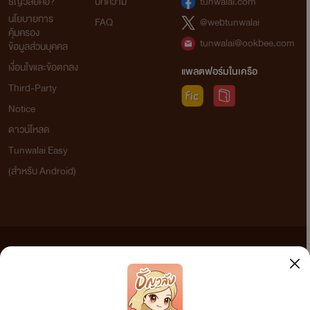
ธัญวลัยคือ?
บทความ
tunwalai.com
นโยบายการ
FAQ
@webtunwalai
คุ้มครอง
tunwalai@ookbee.com
ข้อมูลส่วนบุคคล
เงื่อนไขและข้อตกลง
แพลตฟอร์มในเครือ
Third-Party
Notice
ดาวน์โหลด
Tunwalai Easy
(สำหรับ Android)
ข้อความที่ท่านได้อ่านจากเว็บไซต์นี้เกิดจากการเขียนโดยสาธารณชนและเผยแพร่โดยอัตโนมัติ ผู้ดูแล
เว็บไซต์แห่งนี้ไม่ได้เห็นด้วยและไม่ขอรับผิดชอบต่อข้อความใดๆ ทั้งสิ้น ดังนั้นผู้อ่านทุกท่านโปรดใช้
วิจารณญาณในการกลั่นกรองด้วยตนเอง และหากท่านพบข้อความใดๆ ที่ขัดต่อกฎหมายและศีลธรรม
กรุณาแจ้งมาที่ tunwalai@ookbee.com เพื่อทีมงานจะได้ดำเนินการในทันที ทั้งนี้ ทางเว็บไซต์ขอสงวน