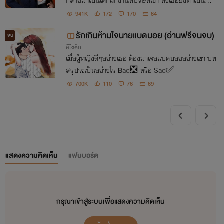
กลายมาเป็นเด็กฝึกงานที่บริษัทเขา ทั้งเธอยังทำเป็นจำเ
ขาไม่ได้อีก เขานี่แหละจะเป็นคนรื้อฟื้นความทรงจำให้เธ
941K
172
170
64
อเอง
รักเกินห้ามใจนายแบดบอย (อ่านฟรีจนจบ)
จบ
อีโรติก
เมื่อผู้หญิงดีๆอย่างเธอ ต้องมาเจอแบดบอยอย่างเขา บท
สรุปจะเป็นอย่างไร Bad❎ หรือ Sad✅
700K
110
76
69
แสดงความคิดเห็น
แฟนบอร์ด
กรุณาเข้าสู่ระบบเพื่อแสดงความคิดเห็น