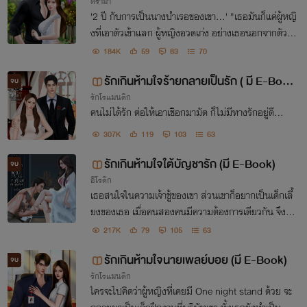
ดราม่า
'2 ปี กับการเป็นนางบำเรอของเขา...' "เธอมันก็แค่ผู้หญิ
งที่เอาตัวเข้าแลก ผู้หญิงอวดเก่ง อย่างเธอนอกจากตัวแ
ล้วก็ไม่มีอะไรดีทั้งนั้น"
184K
59
83
70
รักเกินห้ามใจร้ายกลายเป็นรัก ( มี E-Boo
จบ
รักโรแมนติก
k )
คนไม่ได้รัก ต่อให้เอาเชือกมามัด ก็ไม่มีทางรักอยู่ดี...
307K
119
103
63
รักเกินห้ามใจใต้บัญชารัก (มี E-Book)
จบ
อีโรติก
เธอสนใจในความเจ้าชู้ของเขา ส่วนเขาก็อยากเป็นเด็กเลี้
ยงของเธอ เมื่อคนสองคนมีความต้องการเดียวกัน จึงมี
ความสัมพันธ์ที่ไม่ได้คาดคิดเกิดขึ้น “ไม่ว่าจะสั่งอะไรนาย
217K
79
105
63
ก็ต้องทำ” “ตามบัญชาเลยครับ”
รักเกินห้ามใจนายเพลย์บอย (มี E-Book)
จบ
รักโรแมนติก
ใครจะไปคิดว่าผู้หญิงที่เคยมี One night stand ด้วย จะ