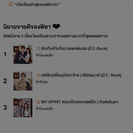
“เปิดเรื่องล่าสุดของพิชาค่ะ”
นิยายขายดีของพิชา ❤️
ลิสต์นิยาย 3 เรื่อง โดยเรียงตามจากยอดขายมากที่สุดตลอดกาล
รักเกินห้ามใจนายเพลย์บอย (มี E-Book)
จบ
1
รักโรแมนติก
เล่ห์รัก(เพื่อน)วิศวะร้าย | เพิร์ธxนาบี (มี E- Book)
จบ
2
รักวัยรุ่น
MY SPIRIT ตรวจใจเธอเจอแต่รัก | กันต์xอันดา
จบ
3
รักโรแมนติก