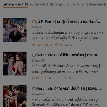
นิยายทั้งหมด (
17
)
อีบุ๊กทั้งหมด (
16
)
การ์ตูนทั้งหมด (
0
)
ธัญลิสต์ทั้งหมด (
5
[มี E-Book] รักสุดท้ายของนายวิศวะเถื่อน
จบ
รักวัยรุ่น
| เธียรxมินนี่
เขาได้สถานะไอ้แฟนเถื่อน มาจากยัยคุณหนูอย่างเธอ ด้ว
ยความบังเอิญ ทำให้ทั้งคู่ต้องใช้ชีวิตอยู่ด้วยกัน ในสถาน
ะแฟนปลอม ๆ จนวันหนึ่งกลับรู้สึกดีต่อกันอย่างไม่รู้ตัว
109K
71
86
60
“แฟนเถื่อน...ก็แฟนเธอ!"
Servitude อาณัติรักเลขาศัตรู | คาลอสxเ
จบ
รักโรแมนติก
ซย่า [มี E-Book]
เขาคือมาเฟียร้ายที่น่ากลัว ส่วนเธอเป็นเลขาของศัตรูผู้อ
วดเก่ง จุดเริ่มต้นทุกอย่างมาจากเกาะ ที่ต่างฝ่ายต่างต้อง
การ เดิมพันธ์ครั้งนี้จึงเป็นจุดเริ่มต้น ที่ทำให้ต้องเอาชนะ
67K
68
21
56
กัน ‘ปากแข็งแทบตายสุดท้ายก็รัก’
Servitude อาณัติรักเมียบำเรอ | เอเดนxพ
จบ
รักโรแมนติก
าย [มี E-Book]
มาเฟียหนุ่มผู้ไร้หัวใจ กับ หญิงสาวผู้โชคร้าย เมื่ออยู่ดีๆ
พี่ชายดันไปเป็นหนี้ก้อนโต จนไม่อาจชดใช้ได้ไหว เขาหนีไ