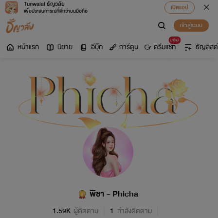
Tunwalai ธัญวลัย
เปิดแอป
เพื่อประสบการณ์ที่ดีกว่าบนมือถือ
เข้าสู่ระบบ
มาใหม่
หน้าแรก
นิยาย
อีบุ๊ก
การ์ตูน
ดรีมแชท
ธัญลิสต์
พิชา - Phicha
1.59K
ผู้ติดตาม
1
กำลังติดตาม