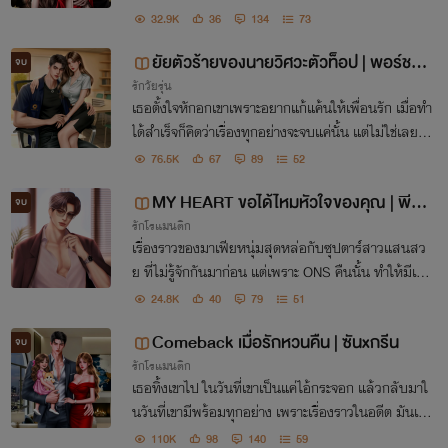
ปและทิ้งทุกอย่างไว้ให้เธอ จากชีวิตที่เคยสงบสุข กลับต้
32.9K
36
134
73
องมาอยู่ในสถานะ ‘เมียบำเรอของมาเฟีย'
ยัยตัวร้ายของนายวิศวะตัวท็อป | พอร์ชxวั
จบ
รักวัยรุ่น
นใหม่ [มี E-Book]
เธอตั้งใจหักอกเขาเพราะอยากแก้แค้นให้เพื่อนรัก เมื่อทำ
ได้สำเร็จก็คิดว่าเรื่องทุกอย่างจะจบแค่นั้น แต่ไม่ใช่เลยเพ
ราะนั่นเป็นเพียงจุดเริ่มต้น ความสัมพันธ์ร้ายๆของเราส
76.5K
67
89
52
องคน 'แล้วเราจะได้เห็นดีกัน'
MY HEART ขอได้ไหมหัวใจของคุณ | พีทx
จบ
รักโรแมนติก
เอริส
เรื่องราวของมาเฟียหนุ่มสุดหล่อกับซุปตาร์สาวแสนสว
ย ที่ไม่รู้จักกันมาก่อน แต่เพราะ ONS คืนนั้น ทำให้มีเหตุ
การณ์ที่ทั้งคู่ ต้องมาเกี่ยวพันกันโดยบังเอิญ ‘ฉันจำคุณไ
24.8K
40
79
51
ม่ได้ค่ะ’ ‘ไม่เป็นไรผมทวนความจำให้คุณเอง’
Comeback เมื่อรักหวนคืน | ซันxกรีน
จบ
รักโรแมนติก
เธอทิ้งเขาไป ในวันที่เขาเป็นแค่ไอ้กระจอก แล้วกลับมาใ
นวันที่เขามีพร้อมทุกอย่าง เพราะเรื่องราวในอดีต มันเล
ยทำให้มีแต่ความแค้น อย่าได้หวังว่าผู้หญิงอย่างเธอ จะก
110K
98
140
59