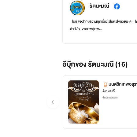
รัตนะมณี
ไรท์ ขอฝากผลงานทุกเรื่องไว้ในหัวใจด้วยนะคะ โ
กำลังใจ จากภพสู่ภพ...
ติดตามผลงานของไรท์(E-Book) ได้ที่เวปmebmark
🙇ฝากติดตามผลงานด้วยน๊าาาา 😙
อีบุ๊กของ รัตนะมณี (16)
ติดตามข่าวสารข้อมูล ทักทายกันได้ตามลิ้งเพจนี้
FB : เพจรัตนะมณี
มนต์รักเทพอสุร
https://www.facebook.com/%E0%B8
รัตนะมณี
รักโรแมนติก
..รัตนะมณี..