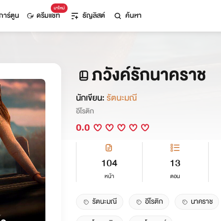
มาใหม่
การ์ตูน
ดรีมแชท
ธัญลิสต์
ค้นหา
ภวังค์รักนาคราช
นักเขียน:
รัตนะมณี
อีโรติก
0.0
104
13
หน้า
ตอน
รัตนะมณี
อีโรติก
นาคราช