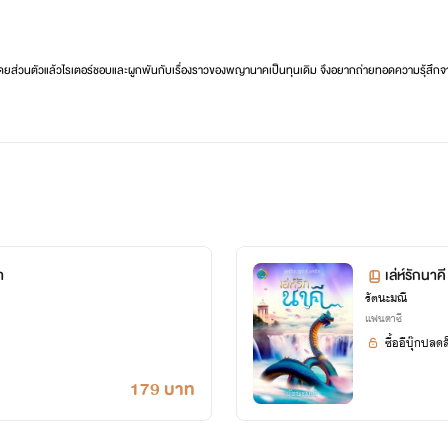
ดยส่วนตัวแล้วไรเตอร์ชอบและผูกพันกับเรื่องราวของพญานาคเป็นทุนเดิม จึงอยากถ่ายทอดความรุ้สึกจา
et ได้ทุกเรื่องนะคะ🥰
เลยจร้า^^
า
เล่ห์รักนาคี
%A3%E0%B8%B1%E0%B8%95%E0%B8%99%E0%B8%B0%E0%B8%A1%E0%B8%93%E0%B8
รัตนะมณี
แฟนตาซี
ซื้ออีบุ๊กปลด
179 บาท