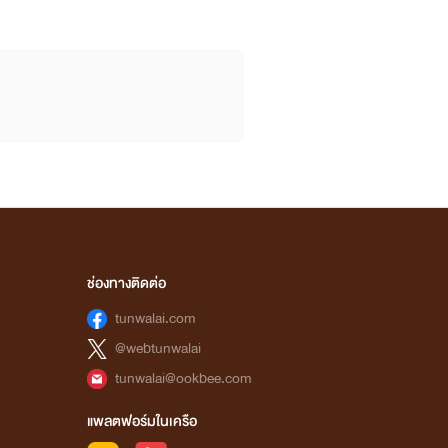
ช่องทางติดต่อ
tunwalai.com
@webtunwalai
tunwalai@ookbee.com
แพลตฟอร์มในเครือ