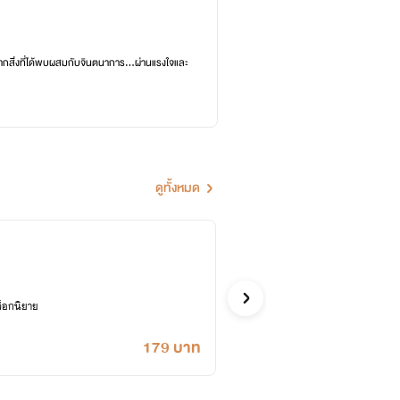
กสิ่งที่ได้พบผสมกับจินตนาการ...ผ่านแรงใจและ
ดูทั้งหมด
นาคร
%B5-1940789629496355/
รัตนะมณี
รักโรแมนติก
ล็อกนิยาย
ซื้ออี
179 บาท