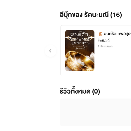
🙇ฝากติดตามผลงานด้วยน๊าาาา 😙
อีบุ๊กของ รัตนะมณี (16)
ติดตามข่าวสารข้อมูล ทักทายกันได้ตามลิ้งเพจนี้
FB : เพจรัตนะมณี
มนต์รักเทพอสุร
https://www.facebook.com/%E0%B8
รัตนะมณี
รักโรแมนติก
..รัตนะมณี..
รีวิวทั้งหมด (0)