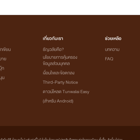
เกี่ยวกับเรา
ช่วยเหลือ
กเขียน
ธัญวลัยคือ?
บทความ
นโยบายการคุ้มครอง
ิยาย
FAQ
ข้อมูลส่วนบุคคล
ุ๊ก
เงื่อนไขและข้อตกลง
นุน
Third-Party Notice
ดาวน์โหลด Tunwalai Easy
(สำหรับ Android)
มัติ ผู้ดูแลเว็บไซต์แห่งนี้ไม่ได้เห็นด้วยและไม่ขอรับผิดชอบต่อข้อความใดๆ ทั้งสิ้น ดังนั้นผู้อ่าน