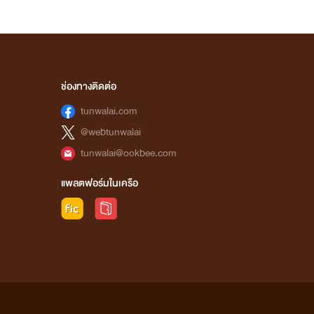
ช่องทางติดต่อ
tunwalai.com
@webtunwalai
tunwalai@ookbee.com
แพลตฟอร์มในเครือ