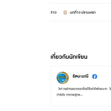
#10
บทที่10 ปราบเหรา
เกี่ยวกับนักเขียน
รัตนะมณี
ไรท์ ขอฝากผลงานทุกเรื่องไว้ในหัวใจด้วยนะคะ โ
กำลังใจ จากภพสู่ภพ...
ติดตามผลงานของไรท์(E-Book) ได้ที่เวปmebmark