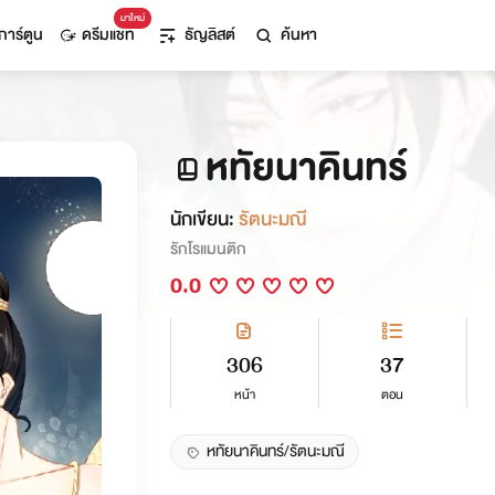
มาใหม่
การ์ตูน
ดรีมแชท
ธัญลิสต์
ค้นหา
หทัยนาคินทร์
นักเขียน:
รัตนะมณี
รักโรแมนติก
0.0
306
37
หน้า
ตอน
หทัยนาคินทร์/รัตนะมณี