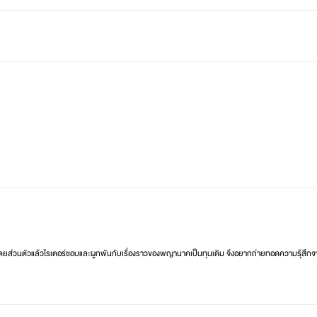
ดยส่วนตัวแล้วไรเตอร์ชอบและผูกพันกับเรื่องราวของพญานาคเป็นทุนเดิม จึงอยากถ่ายทอดความรุ้สึกจา
et ได้ทุกเรื่องนะคะ🥰