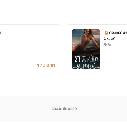
เลยจร้า^^
า
ภวังค์รัก
%A3%E0%B8%B1%E0%B8%95%E0%B8%99%E0%B8%B0%E0%B8%A1%E0%B8%93%E0%B8
รัตนะมณี
อีโรติก
179 บาท
เรื่องนี้ยังไม่มีรีวิว