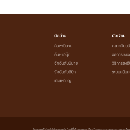
นักอ่าน
นักเขียน
ค้นหานิยาย
ลงทะเบียนนั
ค้นหาอีบุ๊ก
วิธีการลงน
จัดอันดับนิยาย
วิธีการลงอีบ
จัดอันดับอีบุ๊ก
ระบบสนับส
เติมเหรียญ
ข้อความที่ท่านได้อ่านจากเว็บไซต์นี้เกิดจากการเขียนโดยสาธารณชนและเผยแพร่โดยอัตโน