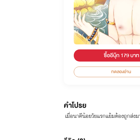
ซื้ออีบุ๊ก 179 บาท
ทดลองอ่าน
คำโปรย
เมื่อนาคีน้อยวัยแรกแย้มต้องถูกส่