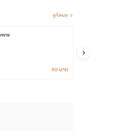
ดูทั้งหมด
นาคราช
เล่ห์ร
%B5-1940789629496355/
รัตนะมณี
แฟนตาซี
ซื้ออี
59 บาท