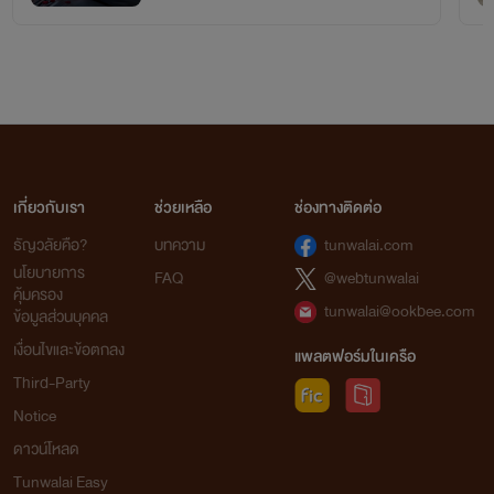
เกี่ยวกับเรา
ช่วยเหลือ
ช่องทางติดต่อ
ธัญวลัยคือ?
บทความ
tunwalai.com
นโยบายการ
FAQ
@webtunwalai
คุ้มครอง
tunwalai@ookbee.com
ข้อมูลส่วนบุคคล
เงื่อนไขและข้อตกลง
แพลตฟอร์มในเครือ
Third-Party
Notice
ดาวน์โหลด
Tunwalai Easy