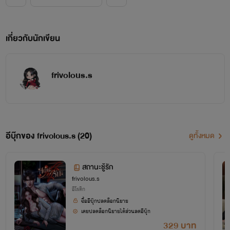
เกี่ยวกับนักเขียน
frivolous.s
อีบุ๊กของ frivolous.s (20)
ดูทั้งหมด
สถานะชู้รัก
frivolous.s
อีโรติก
ซื้ออีบุ๊กปลดล็อกนิยาย
เคยปลดล็อกนิยายได้ส่วนลดอีบุ๊ก
329 บาท