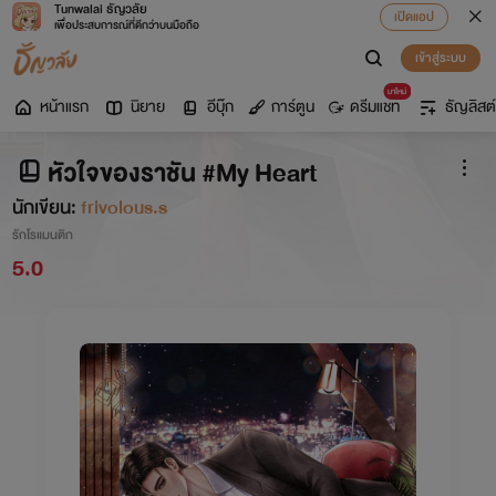
Tunwalai ธัญวลัย
เปิดแอป
เพื่อประสบการณ์ที่ดีกว่าบนมือถือ
เข้าสู่ระบบ
มาใหม่
หน้าแรก
นิยาย
อีบุ๊ก
การ์ตูน
ดรีมแชท
ธัญลิสต์
หัวใจของราชัน #My Heart
นักเขียน:
frivolous.s
รักโรแมนติก
5.0