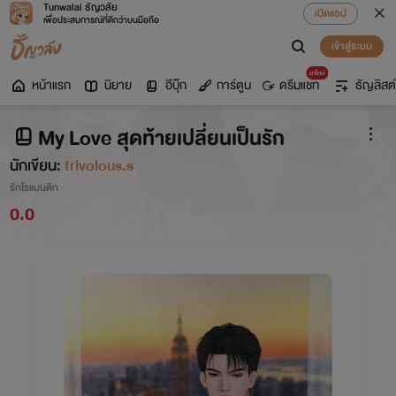
Tunwalai ธัญวลัย
เปิดแอป
เพื่อประสบการณ์ที่ดีกว่าบนมือถือ
เข้าสู่ระบบ
มาใหม่
หน้าแรก
นิยาย
อีบุ๊ก
การ์ตูน
ดรีมแชท
ธัญลิสต์
My Love สุดท้ายเปลี่ยนเป็นรัก
นักเขียน:
frivolous.s
รักโรแมนติก
0.0