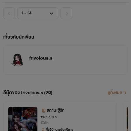
เกี่ยวกับนักเขียน
frivolous.s
อีบุ๊กของ frivolous.s (20)
ดูทั้งหมด
สถานะชู้รัก
frivolous.s
อีโรติก
ซื้ออีบุ๊กปลดล็อกนิยาย