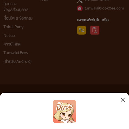
คุ้มครอง
tunwalai@ookbee.com
ข้อมูลส่วนบุคคล
เงื่อนไขและข้อตกลง
แพลตฟอร์มในเครือ
Third-Party
Notice
ดาวน์โหลด
Tunwalai Easy
(สำหรับ Android)
ข้อความที่ท่านได้อ่านจากเว็บไซต์นี้เกิดจากการเขียนโดยสาธารณชนและเผยแพร่โดยอัตโนมัติ ผู้ดูแล
เว็บไซต์แห่งนี้ไม่ได้เห็นด้วยและไม่ขอรับผิดชอบต่อข้อความใดๆ ทั้งสิ้น ดังนั้นผู้อ่านทุกท่านโปรดใช้
วิจารณญาณในการกลั่นกรองด้วยตนเอง และหากท่านพบข้อความใดๆ ที่ขัดต่อกฎหมายและศีลธรรม
กรุณาแจ้งมาที่ tunwalai@ookbee.com เพื่อทีมงานจะได้ดำเนินการในทันที ทั้งนี้ ทางเว็บไซต์ขอสงวน
ลิขสิทธิ์ตามพระราชบัญญัติลิขสิทธิ์ (ฉบับเพิ่มเติม) พ.ศ.2558