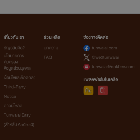
เกี่ยวกับเรา
ช่วยเหลือ
ช่องทางติดต่อ
ธัญวลัยคือ?
บทความ
tunwalai.com
นโยบายการ
FAQ
@webtunwalai
คุ้มครอง
tunwalai@ookbee.com
ข้อมูลส่วนบุคคล
เงื่อนไขและข้อตกลง
แพลตฟอร์มในเครือ
Third-Party
Notice
ดาวน์โหลด
Tunwalai Easy
(สำหรับ Android)