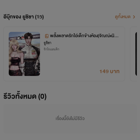
อีบุ๊กของ ยูชิชา (15)
ดูทั้งหมด
พลั้งพลาดรักไอ่เด็กข้างห้อง(จิณณ์xนิริ
ยูชิชา
น)
รักโรแมนติก
149 บาท
รีวิวทั้งหมด (0)
เรื่องนี้ยังไม่มีรีวิว