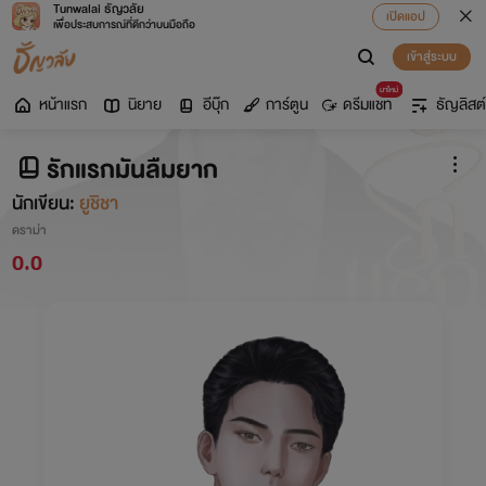
Tunwalai ธัญวลัย
เปิดแอป
เพื่อประสบการณ์ที่ดีกว่าบนมือถือ
เข้าสู่ระบบ
มาใหม่
หน้าแรก
นิยาย
อีบุ๊ก
การ์ตูน
ดรีมแชท
ธัญลิสต์
รักแรกมันลืมยาก
นักเขียน:
ยูชิชา
ดราม่า
0.0