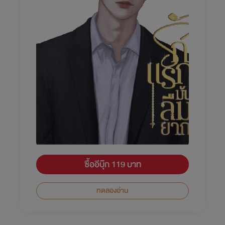
ซื้ออีบุ๊ก 119 บาท
ทดลองอ่าน