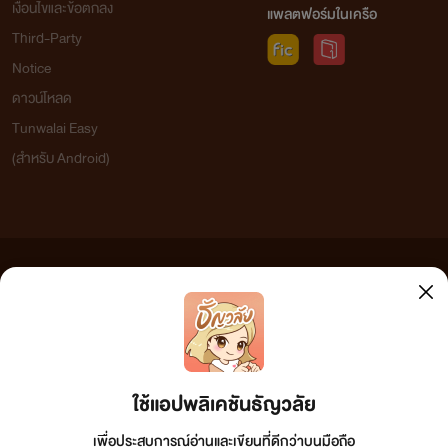
เงื่อนไขและข้อตกลง
แพลตฟอร์มในเครือ
Third-Party
Notice
ดาวน์โหลด
Tunwalai Easy
(สำหรับ Android)
ข้อความที่ท่านได้อ่านจากเว็บไซต์นี้เกิดจากการเขียนโดยสาธารณชนและเผยแพร่โดยอัตโนมัติ ผู้ดูแล
เว็บไซต์แห่งนี้ไม่ได้เห็นด้วยและไม่ขอรับผิดชอบต่อข้อความใดๆ ทั้งสิ้น ดังนั้นผู้อ่านทุกท่านโปรดใช้
วิจารณญาณในการกลั่นกรองด้วยตนเอง และหากท่านพบข้อความใดๆ ที่ขัดต่อกฎหมายและศีลธรรม
กรุณาแจ้งมาที่ tunwalai@ookbee.com เพื่อทีมงานจะได้ดำเนินการในทันที ทั้งนี้ ทางเว็บไซต์ขอสงวน
ลิขสิทธิ์ตามพระราชบัญญัติลิขสิทธิ์ (ฉบับเพิ่มเติม) พ.ศ.2558
ใช้แอปพลิเคชันธัญวลัย
เพื่อประสบการณ์อ่านและเขียนที่ดีกว่าบนมือถือ