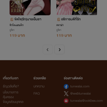
ขัดใจ(รัก)นายเย็นชา
อธิการบดีที่รัก
รักโรแมนติก
ดราม่า
ยูชิชา
ยูชิชา
119 บาท
119 บาท
เกี่ยวกับเรา
ช่วยเหลือ
ช่องทางติดต่อ
ธัญวลัยคือ?
บทความ
tunwalai.com
นโยบายการ
FAQ
@webtunwalai
คุ้มครอง
tunwalai@ookbee.com
ข้อมูลส่วนบุคคล