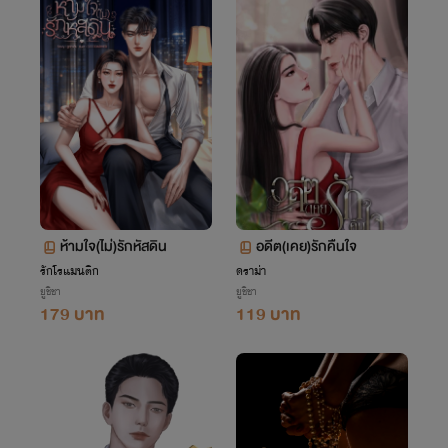
ห้ามใจ(ไม่)รักหัสดิน
อดีต(เคย)รักคืนใจ
รักโรแมนติก
ดราม่า
ยูชิชา
ยูชิชา
179 บาท
119 บาท