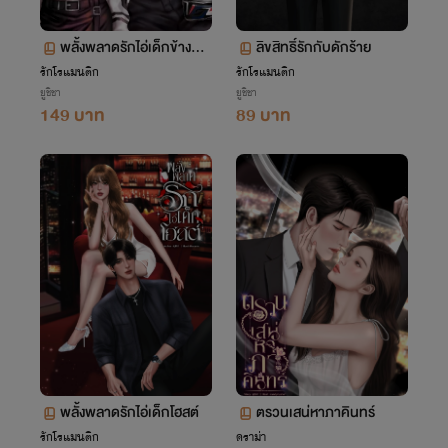
พลั้งพลาดรักไอ่เด็กข้างห้อ
ลิขสิทธิ์รักกับดักร้าย
ง(จิณณ์xนิริน)
รักโรแมนติก
รักโรแมนติก
ยูชิชา
ยูชิชา
149 บาท
89 บาท
พลั้งพลาดรักไอ่เด็กโฮสต์
ตรวนเสน่หาภาคินทร์
รักโรแมนติก
ดราม่า