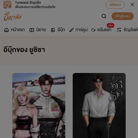
Tunwalai ธัญวลัย
เปิดแอป
เพื่อประสบการณ์ที่ดีกว่าบนมือถือ
เข้าสู่ระบบ
มาใหม่
หน้าแรก
นิยาย
อีบุ๊ก
การ์ตูน
ดรีมแชท
ธัญลิสต์
อีบุ๊กของ ยูชิชา