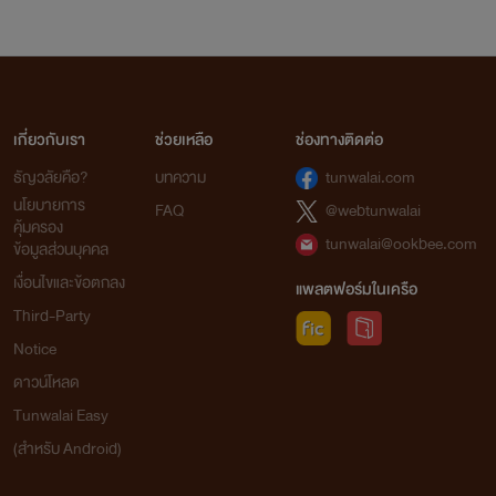
เกี่ยวกับเรา
ช่วยเหลือ
ช่องทางติดต่อ
ธัญวลัยคือ?
บทความ
tunwalai.com
นโยบายการ
FAQ
@webtunwalai
คุ้มครอง
tunwalai@ookbee.com
ข้อมูลส่วนบุคคล
เงื่อนไขและข้อตกลง
แพลตฟอร์มในเครือ
Third-Party
Notice
ดาวน์โหลด
Tunwalai Easy
(สำหรับ Android)