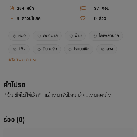
284
หน้า
37
ตอน
9
ดาวน์โหลด
0
รีวิว
หมอ
พยาบาล
ร้าย
โรงพยาบาล
18+
นิยายรัก
โรแมนติก
ลวง
แสดงเพิ่มเติม
รัก
ฟีลกู๊ด
คำโปรย
"นั่นเมียไม่ใช่เด็ก" "แล้วหมาตัวไหน เอ้ย...หมอคนไห
รีวิว (0)