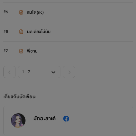
#5
สมใจ (nc)
#6
นิดเดียวไม่นับ
#7
พี่ชาย
เกี่ยวกับนักเขียน
~มัทฉะลาเต้~