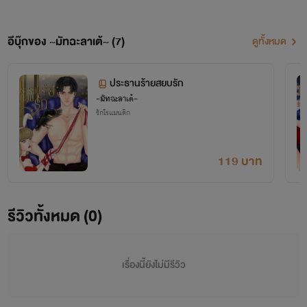
อีบุ๊กของ ~มัทฉะลาเต้~ (7)
ดูทั้งหมด
ประธานร้ายสยบรัก
~มัทฉะลาเต้~
รักโรแมนติก
119 บาท
รีวิวทั้งหมด (0)
เรื่องนี้ยังไม่มีรีวิว