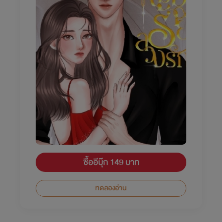
ซื้ออีบุ๊ก 149 บาท
ทดลองอ่าน