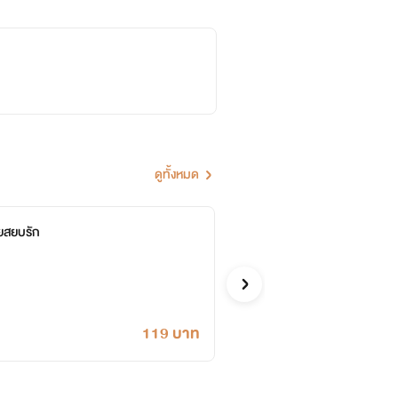
ดูทั้งหมด
ยสยบรัก
ยั่วร
~มัทฉะลาเต
รักโรแมนติก
119 บาท