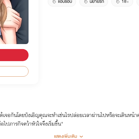
แอบชอบ
นิยายรัก
18+
ด้เจอกันโดยบังเอิญคุณจะทำเช่นไรปล่อยเวลาผ่านไปหรือจะเดินหน้าคว
ไปภารกิจคว้าหัวใจจึงเริ่มขึ้น"
แสดงเพิ่มเติม