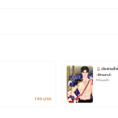
ประธานร้า
~มัทฉะลาเต้~
รักโรแมนติก
149 บาท