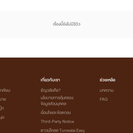
เรื่องนี้ยังไม่มีรีวิว
เกี่ยวกับเรา
ช่วยเหลือ
กเขียน
ธัญวลัยคือ?
บทความ
นโยบายการคุ้มครอง
ิยาย
FAQ
ข้อมูลส่วนบุคคล
ุ๊ก
เงื่อนไขและข้อตกลง
นุน
Third-Party Notice
ดาวน์โหลด Tunwalai Easy