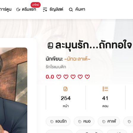
มาใหม่
การ์ตูน
ดรีมแชท
ธัญลิสต์
ค้นหา
ละมุนรัก...ถักทอใจ
นักเขียน:
~มัทฉะลาเต้~
รักโรแมนติก
0.0
254
41
หน้า
ตอน
แอบรัก
หมอ
คาเฟ่