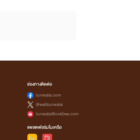
ช่องทางติดต่อ
tunwalai.com
@webtunwalai
tunwalai@ookbee.com
แพลตฟอร์มในเครือ