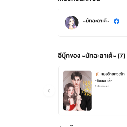
~มัทฉะลาเต้~
อีบุ๊กของ ~มัทฉะลาเต้~ (7)
หมอร้ายลวงรัก
~มัทฉะลาเต้~
รักโรแมนติก