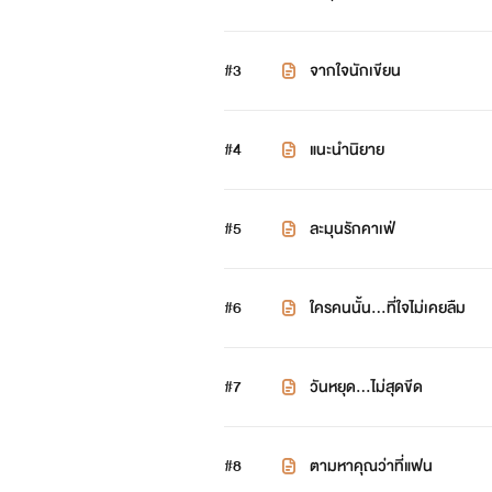
#3
จากใจนักเขียน
#4
แนะนำนิยาย
#5
ละมุนรักคาเฟ่
#6
ใครคนนั้น...ที่ใจไม่เคยลืม
#7
วันหยุด...ไม่สุดขีด
#8
ตามหาคุณว่าที่แฟน