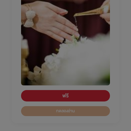
ฟรี
ทดลองอ่าน