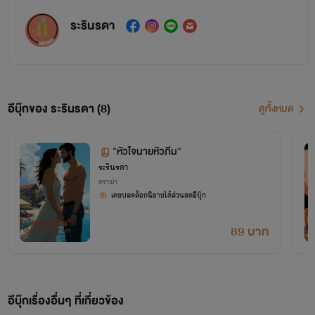
ระรินรดา
อีบุ๊กของ ระรินรดา (8)
ดูทั้งหมด
"หัวใจนายหัวภีม"
ระรินรดา
ดราม่า
เคยปลดล็อกนิยายได้ส่วนลดอีบุ๊ก
89 บาท
อีบุ๊กเรื่องอื่นๆ ที่เกี่ยวข้อง