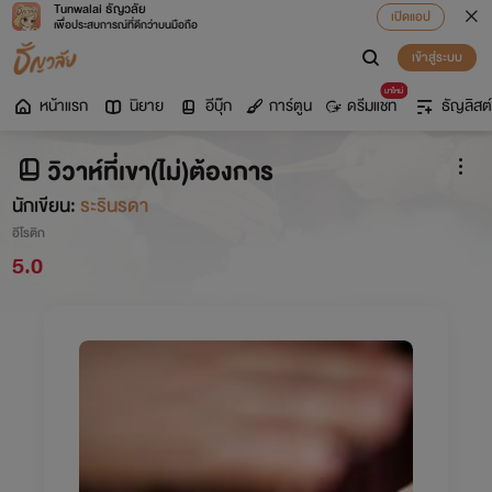
Tunwalai ธัญวลัย
เปิดแอป
เพื่อประสบการณ์ที่ดีกว่าบนมือถือ
เข้าสู่ระบบ
มาใหม่
หน้าแรก
นิยาย
อีบุ๊ก
การ์ตูน
ดรีมแชท
ธัญลิสต์
วิวาห์ที่เขา(ไม่)ต้องการ
นักเขียน:
ระรินรดา
อีโรติก
5.0