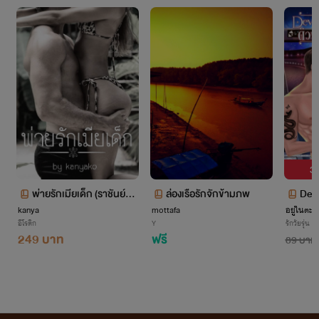
3 
พ่ายรักเมียเด็ก (ราชันย์&ค
ล่องเรือรักจักข้ามภพ
Devi
kanya
ะนิ้ง) NC+++
mottafa
อยู่ในตะเ
ร
อีโรติก
Y
รักวัยรุ่น
249 บาท
ฟรี
89 บาท