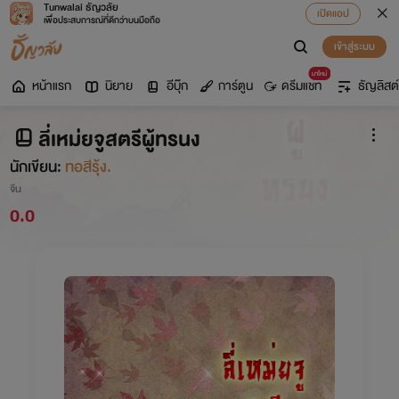
Tunwalai ธัญวลัย
เปิดแอป
เพื่อประสบการณ์ที่ดีกว่าบนมือถือ
เข้าสู่ระบบ
มาใหม่
หน้าแรก
นิยาย
อีบุ๊ก
การ์ตูน
ดรีมแชท
ธัญลิสต์
ลี่เหม่ยจูสตรีผู้ทรนง
นักเขียน:
ทอสีรุ้ง.
จีน
0.0