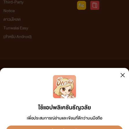
Third-Party
Notice
ดาวน์โหลด
Tunwalai Easy
(สำหรับ Android)
ข้อความที่ท่านได้อ่านจากเว็บไซต์นี้เกิดจากการเขียนโดยสาธารณชนและเผยแพร่โดยอัตโนมัติ ผู้ดูแล
เว็บไซต์แห่งนี้ไม่ได้เห็นด้วยและไม่ขอรับผิดชอบต่อข้อความใดๆ ทั้งสิ้น ดังนั้นผู้อ่านทุกท่านโปรดใช้
วิจารณญาณในการกลั่นกรองด้วยตนเอง และหากท่านพบข้อความใดๆ ที่ขัดต่อกฎหมายและศีลธรรม
กรุณาแจ้งมาที่ tunwalai@ookbee.com เพื่อทีมงานจะได้ดำเนินการในทันที ทั้งนี้ ทางเว็บไซต์ขอสงวน
ลิขสิทธิ์ตามพระราชบัญญัติลิขสิทธิ์ (ฉบับเพิ่มเติม) พ.ศ.2558
ใช้แอปพลิเคชันธัญวลัย
เพื่อประสบการณ์อ่านและเขียนที่ดีกว่าบนมือถือ