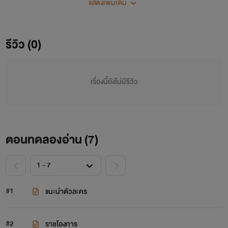
แสดงเพิ่มเติม
มอบหมายจบลงนางก็จะหลุดพ้นจากการเป็นฮูหยินกำมะลอที่
เขาไม่ต้องการ.. ...ส่วนเขาไม่ต้องการสมรสกับนาง แต่เป็นเพราะ
ราชโองการทำให้สิ่งที่เขาคิดไว้ไม่เป็นตามแผนแต่เมื่อเวลาผ่านไป
รีวิว (0)
ความใกล้ชิดทำให้เขารู้ว่านางคือคนที่เขาเฝ้าตามหาและทำทุก
อย่างเพื่อให้ได้นางมาครอบครองอย่างแท้จริง
เรื่องนี้ยังไม่มีรีวิว
ตอนทดลองอ่าน (
7
)
#1
แนะนำตัวละคร
#2
ราชโองการ