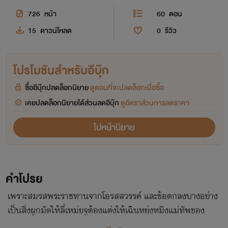
726
หน้า
60
ตอน
15
ดาวน์โหลด
0
รีวิว
โปรโมชันสำหรับอีบุ๊ก
ซื้ออีบุ๊กปลดล็อกนิยาย
ดูตอนที่จะปลดล็อกเมื่อซื้อ
เคยปลดล็อกนิยายได้ส่วนลดอีบุ๊ก
ดูอัตราส่วนการลดราคา
ไปหน้านิยาย
คำโปรย
เพราะสมรสพระราชทานจากโอรสสวรรค์ และข้อตกลงบางอย่าง
เป็นสิ่งผูกมัดให้ลี่เหม่ยจูต้องแต่งให้เฉินหย่งหมิงแม่ทัพของ
แคว้นที่มีใจให้กับน้องสาวต่างมารดาของนาง หากภารกิจที่ได้รับ