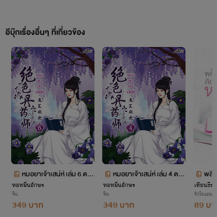
อีบุ๊กเรื่องอื่นๆ ที่เกี่ยวข้อง
หมอยาเจ้าเสน่ห์ เล่ม 6 ตอ
หมอยาเจ้าเสน่ห์ เล่ม 4 ตอ
พลิก
หอหมื่นอักษร
นที่ 1192-1394
หอหมื่นอักษร
นที่ 731-1003
เทียนธีรา
หวา
จีน
จีน
รักโรแมนติ
349 บาท
349 บาท
89 บา