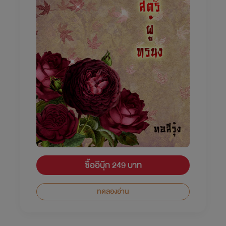
ซื้ออีบุ๊ก 249 บาท
ทดลองอ่าน