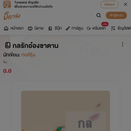
Tunwalai ธัญวลัย
เปิดแอป
เพื่อประสบการณ์ที่ดีกว่าบนมือถือ
เข้าสู่ระบบ
มาใหม่
หน้าแรก
นิยาย
อีบุ๊ก
การ์ตูน
ดรีมแชท
ธัญลิสต์
กลรักอ๋องซาตาน
นักเขียน:
ทอสีรุ้ง.
จีน
0.0