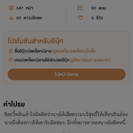
547
หน้า
60
ตอน
20
ดาวน์โหลด
0
รีวิว
โปรโมชันสำหรับอีบุ๊ก
ซื้ออีบุ๊กปลดล็อกนิยาย
ดูตอนที่จะปลดล็อกเมื่อซื้อ
เคยปลดล็อกนิยายได้ส่วนลดอีบุ๊ก
ดูอัตราส่วนการลดราคา
ไปหน้านิยาย
คำโปรย
ชิงอวี้หลันเข้าใจผิดคิดว่านางได้เสียความบริสุทธิ์ให้เทียนชินอ๋อง
นางจึงต้องการให้เขารับผิดชอบ อีกทั้งมารดาของนางยังติดหนี้
เขา นางต้องไปทำงานเป็นชินหวางเฟยกำมะลอเพื่อใช้หนี้ ทว่า