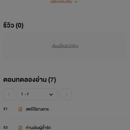
แสดงเพิ่มเติม
เส้นทางชะตาความรักของระหว่างสองชนชั้นจะลงเอยอย่างไร ใน
เมื่อว่าที่ชินหวางเฟยเช่นนางมีชาติกำเนิดต่ำต้อย
รีวิว (0)
เรื่องนี้ยังไม่มีรีวิว
ตอนทดลองอ่าน (
7
)
#1
สตรีไร้ยางอาย
#2
ท่านอ๋องผู้ช้ำรัก