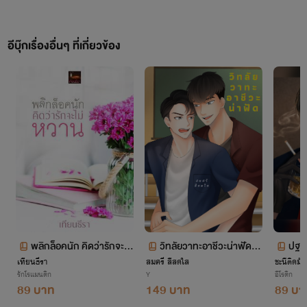
อีบุ๊กเรื่องอื่นๆ ที่เกี่ยวข้อง
พลิกล็อคนัก คิดว่ารักจะไม่
วิทลัยวาทะอาชีวะน่าฟัด (Y
ปฐพ
เทียนธีรา
หวาน
สมศรี สีสดใส
aoi) v.nc
ชะนีติดมัน
รักโรแมนติก
Y
อีโรติก
89 บาท
149 บาท
89 บา