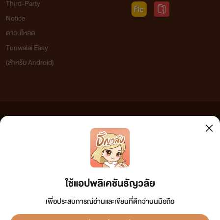
Third-Party
Notice
ดาวน์โหลด
Tunwalai Easy
(สำหรับ Android)
ข้อความที่ท่านได้อ่านจากเว็บไซต์นี้เกิดจากการเขียนโดยสาธารณชนและเผยแพร่โดยอัตโนมัติ ผู้ดูแล
เว็บไซต์แห่งนี้ไม่ได้เห็นด้วยและไม่ขอรับผิดชอบต่อข้อความใดๆ ทั้งสิ้น ดังนั้นผู้อ่านทุกท่านโปรดใช้
วิจารณญาณในการกลั่นกรองด้วยตนเอง และหากท่านพบข้อความใดๆ ที่ขัดต่อกฎหมายและศีลธรรม
กรุณาแจ้งมาที่ tunwalai@ookbee.com เพื่อทีมงานจะได้ดำเนินการในทันที ทั้งนี้ ทางเว็บไซต์ขอสงวน
ลิขสิทธิ์ตามพระราชบัญญัติลิขสิทธิ์ (ฉบับเพิ่มเติม) พ.ศ.2558
ใช้แอปพลิเคชันธัญวลัย
เพื่อประสบการณ์อ่านและเขียนที่ดีกว่าบนมือถือ