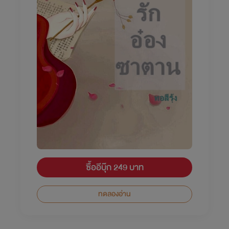
ซื้ออีบุ๊ก 249 บาท
ทดลองอ่าน