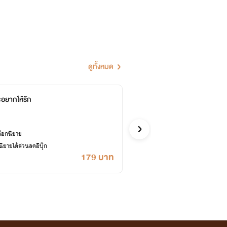
ดูทั้งหมด
ะอยากให้รัก
เพราะ
ฮิวโก้.
รักวัยรุ่น
ล็อกนิยาย
ซื้ออี
ยายได้ส่วนลดอีบุ๊ก
เคยปลด
179 บาท