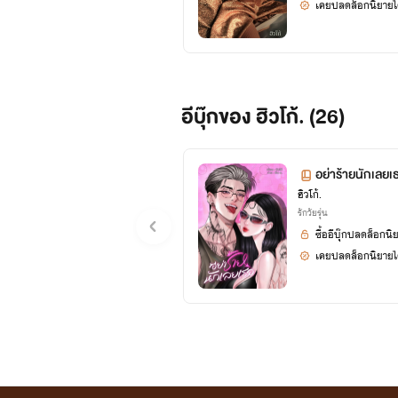
เคยปลดล็อกนิยายได
อีบุ๊กของ ฮิวโก้. (26)
อย่าร้ายนักเลยเ
ฮิวโก้.
รักวัยรุ่น
ซื้ออีบุ๊กปลดล็อกนิ
เคยปลดล็อกนิยายได