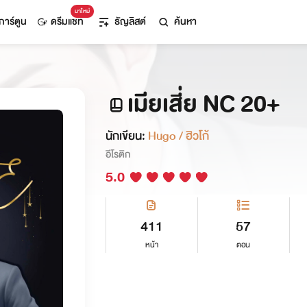
มาใหม่
การ์ตูน
ดรีมแชท
ธัญลิสต์
ค้นหา
เมียเสี่ย NC 20+
นักเขียน:
Hugo / ฮิวโก้
อีโรติก
5.0
411
57
หน้า
ตอน