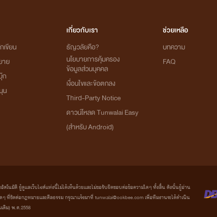
เกี่ยวกับเรา
ช่วยเหลือ
กเขียน
ธัญวลัยคือ?
บทความ
นโยบายการคุ้มครอง
ิยาย
FAQ
ข้อมูลส่วนบุคคล
ุ๊ก
เงื่อนไขและข้อตกลง
นุน
Third-Party Notice
ดาวน์โหลด Tunwalai Easy
(สำหรับ Android)
มัติ ผู้ดูแลเว็บไซต์แห่งนี้ไม่ได้เห็นด้วยและไม่ขอรับผิดชอบต่อข้อความใดๆ ทั้งสิ้น ดังนั้นผู้อ่าน
ที่ขัดต่อกฎหมายและศีลธรรม กรุณาแจ้งมาที่ tunwalai@ookbee.com เพื่อทีมงานจะได้ดำเนิน
่มเติม) พ.ศ.2558