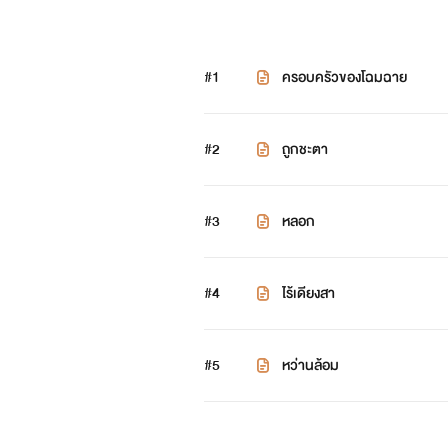
#1
ครอบครัวของโฉมฉาย
#2
ถูกชะตา
#3
หลอก
#4
ไร้เดียงสา
#5
หว่านล้อม