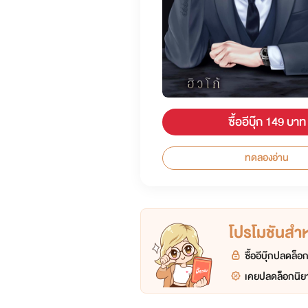
ซื้ออีบุ๊ก 149 บาท
ทดลองอ่าน
โปรโมชันสำหร
ซื้ออีบุ๊กปลดล็
เคยปลดล็อกนิยา