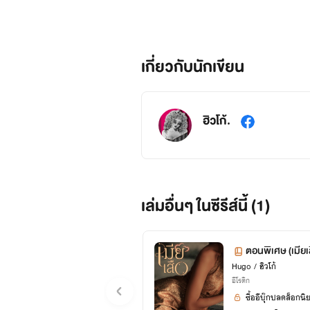
เกี่ยวกับนักเขียน
ฮิวโก้.
เล่มอื่นๆ ในซีรีส์นี้ (1)
ตอนพิเศษ (เมียเ
Hugo / ฮิวโก้
อีโรติก
ซื้ออีบุ๊กปลดล็อกนิ