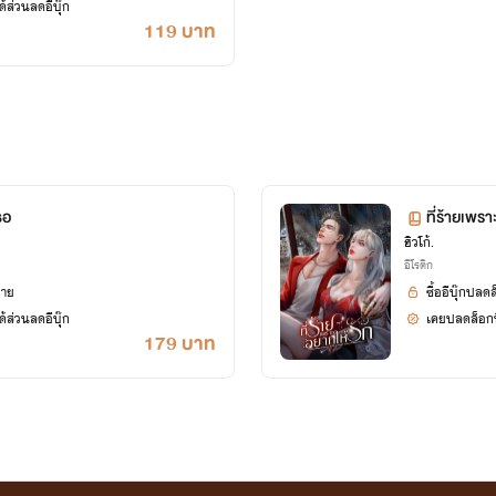
้ส่วนลดอีบุ๊ก
119 บาท
ธอ
ที่ร้ายเพรา
ฮิวโก้.
อีโรติก
ยาย
ซื้ออีบุ๊กปลด
้ส่วนลดอีบุ๊ก
เคยปลดล็อกนิ
179 บาท