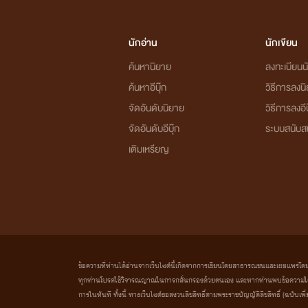
นักอ่าน
นักเขียน
ค้นหานิยาย
ลงทะเบียนนั
ค้นหาอีบุ๊ก
วิธีการลงน
จัดอันดับนิยาย
วิธีการลงอีบ
จัดอันดับอีบุ๊ก
ระบบสนับส
เติมเหรียญ
ข้อความที่ท่านได้อ่านจากเว็บไซต์นี้เกิดจากการเขียนโดยสาธารณชนและเผยแพร่โดยอัตโน
ทุกท่านโปรดใช้วิจารณญาณในการกลั่นกรองด้วยตนเอง และหากท่านพบข้อความใดๆ 
การในทันที ทั้งนี้ ทางเว็บไซต์ขอสงวนลิขสิทธิ์ตามพระราชบัญญัติลิขสิทธิ์ (ฉบับเพิ