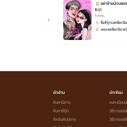
อย่าร้ายนักเลยเ
ฮิวโก้.
รักวัยรุ่น
ซื้ออีบุ๊กปลดล็อกนิ
เคยปลดล็อกนิยายได
นักอ่าน
นักเขียน
ค้นหานิยาย
ลงทะเบียนนั
ค้นหาอีบุ๊ก
วิธีการลงน
จัดอันดับนิยาย
วิธีการลงอีบ