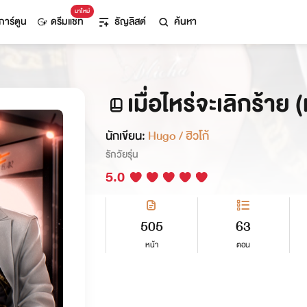
มาใหม่
การ์ตูน
ดรีมแชท
ธัญลิสต์
ค้นหา
เมื่อไหร่จะเลิกร้าย 
นักเขียน:
Hugo / ฮิวโก้
รักวัยรุ่น
5.0
505
63
หน้า
ตอน