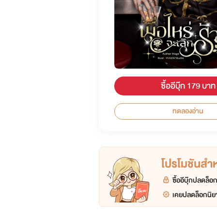
ซื้ออีบุ๊ก 179 บาท
ทดลองอ่าน
โปรโมชันสำหร
ซื้ออีบุ๊กปลดล็
เคยปลดล็อกนิยา