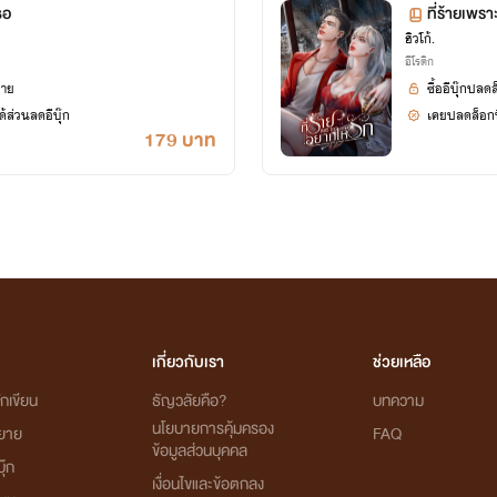
ธอ
ที่ร้ายเพรา
ฮิวโก้.
อีโรติก
ยาย
ซื้ออีบุ๊กปลด
้ส่วนลดอีบุ๊ก
เคยปลดล็อกนิ
179 บาท
เกี่ยวกับเรา
ช่วยเหลือ
กเขียน
ธัญวลัยคือ?
บทความ
นโยบายการคุ้มครอง
ิยาย
FAQ
ข้อมูลส่วนบุคคล
ุ๊ก
เงื่อนไขและข้อตกลง