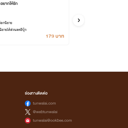
ะอยากให้รัก
เพราะ
ฮิวโก้.
รักวัยรุ่น
ล็อกนิยาย
ซื้ออี
ยายได้ส่วนลดอีบุ๊ก
เคยปลด
179 บาท
ช่องทางติดต่อ
tunwalai.com
@webtunwalai
tunwalai@ookbee.com