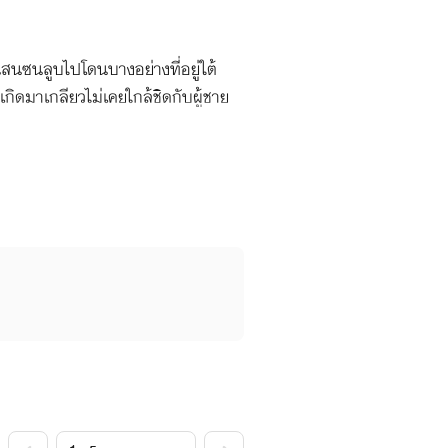
สนซนลูบไปโดนบางอย่างที่อยู่ใต้
ิดมาเกลียวไม่เคยใกล้ชิดกับผู้ชาย
งเกงของเจ้านายหนุ่ม “เกวิตา นี่