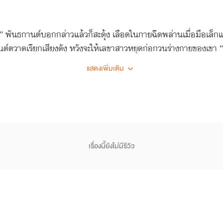
นธกานต์บอกกล่าวแล้วก็สะดุ้ง เลือดในกายฉีดพล่านเมื่อมือเล็กแ
ต์ตวาดเรียกเสียงดัง หวังจะให้เลขาสาวหยุดก่อกวนร่างกายของเขา “เก
อยนะ” คนที่ดื่มไวน์เพื่อเรียกความกล้าของตัวเองออกมา เริ่มปลดกา
แสดงเพิ่มเติม
“แล้วคุณจะดูอะไร”
เรื่องนี้ยังไม่มีรีวิว