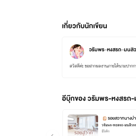
เกี่ยวกับนักเขียน
วรัมพร-หงสรถ-มนสิว
สวัสดีค่ะ ขอฝากผลงานภายใต้นามปากก
อีบุ๊กของ วรัมพร-หงสรถ-
รอยสวาทนางบำ
วรัมพร-หงสรถ-มนสิวรร
อีโรติก