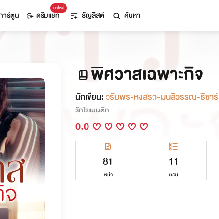
มาใหม่
การ์ตูน
ดรีมแชท
ธัญลิสต์
ค้นหา
พิศวาสเฉพาะกิจ
นักเขียน:
วรัมพร-หงสรถ-มนสิวรรณ-ธิชาร์
รักโรแมนติก
0.0
81
11
หน้า
ตอน