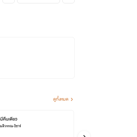
ดูทั้งหมด
มีคืนเดียว
ซ่อนร
สิวรรณ-ธิชาร์
วรัมพร-หง
อีโรติก