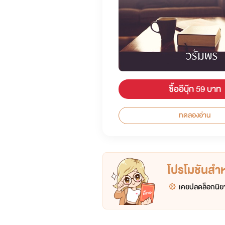
ซื้ออีบุ๊ก 59 บาท
ทดลองอ่าน
โปรโมชันสำหร
เคยปลดล็อกนิยา