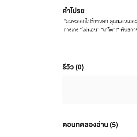
คำโปรย
“ผมจะออกไปข้างนอก คุณนอนเถอะ” พั
กางเกง “ไม่นอน” “เกวิตา!” พันธกาน
คนไหนเลย ขอเกลียวใกล้ชิดคุณพันหน่
คุณทำบ้าอะไร” “ขอเกลียวดูหน่อย” 
รีวิว (0)
ตอนทดลองอ่าน (
5
)