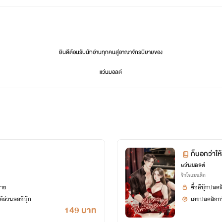
ยินดีต้อนรับนักอ่านทุกคนสู่อาณาจักรนิยายของ
แว่นมอลต์
ก็บอกว่าให้
แว่นมอลต์
🌷 June 2021 to November 2025 🌷
รักโรแมนติก
ยาย
ซื้ออีบุ๊กปลด
🌻 March 2018 to June 2021 🌻
้ส่วนลดอีบุ๊ก
เคยปลดล็อกนิ
149 บาท