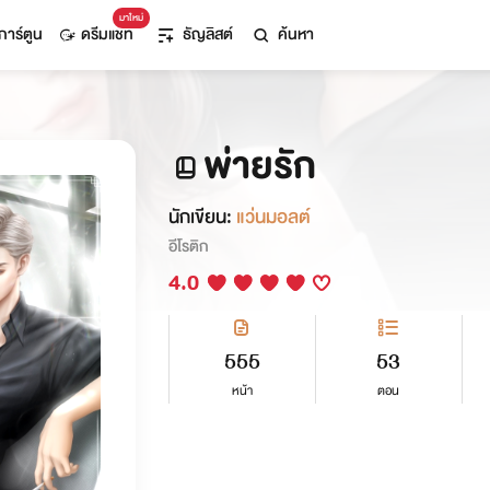
มาใหม่
การ์ตูน
ดรีมแชท
ธัญลิสต์
ค้นหา
พ่ายรัก
นักเขียน:
แว่นมอลต์
อีโรติก
4.0
555
53
หน้า
ตอน