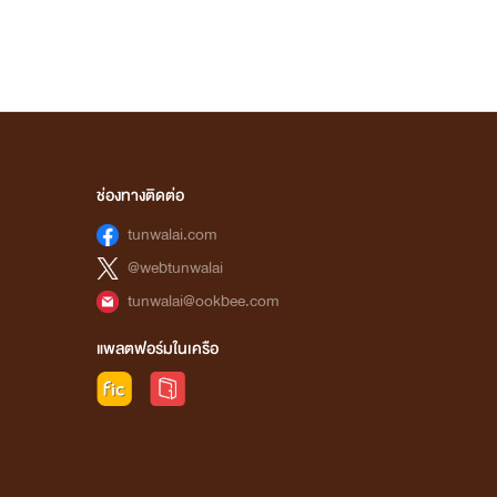
ช่องทางติดต่อ
tunwalai.com
@webtunwalai
tunwalai@ookbee.com
แพลตฟอร์มในเครือ