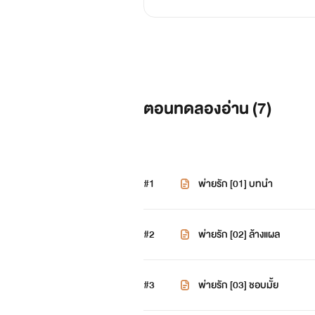
ตอนทดลองอ่าน (
7
)
#1
พ่ายรัก [01] บทนำ
#2
พ่ายรัก [02] ล้างแผล
#3
พ่ายรัก [03] ชอบมั้ย