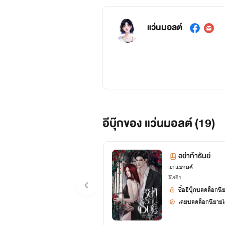
แว่นมอลต์
อีบุ๊กของ แว่นมอลต์ (19)
อย่าท้าธันย์
แว่นมอลต์
อีโรติก
ซื้ออีบุ๊กปลดล็อกนิ
เคยปลดล็อกนิยายได