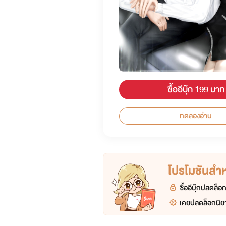
ซื้ออีบุ๊ก 199 บาท
ทดลองอ่าน
โปรโมชันสำหร
ซื้ออีบุ๊กปลดล็
เคยปลดล็อกนิยา