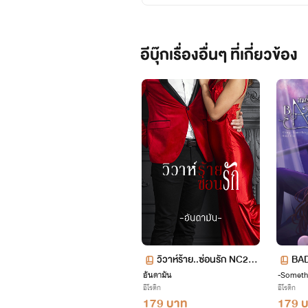
อีบุ๊กเรื่องอื่นๆ ที่เกี่ยวข้อง
วิวาห์ร้าย..ซ่อนรัก NC20+
BAD
อันดามัน
+
-Someth
อีโรติก
อีโรติก
179 บาท
179 