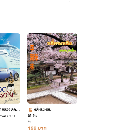
ชายลวง ลดรา
หลี่หรงหลิน
ovel / Y-U St
10/2565
ศิริ รัน
จีน
199 บาท