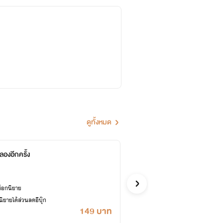
ดูทั้งหมด
ลองอีกครั้ง
ของเล
แว่นมอลต์
อีโรติก
ล็อกนิยาย
ซื้ออี
ยายได้ส่วนลดอีบุ๊ก
เคยปลด
149 บาท