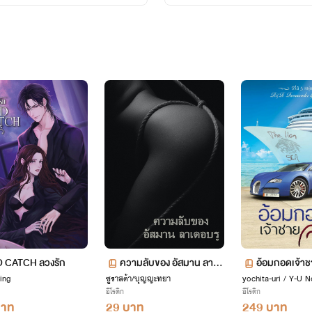
 CATCH ลวงรัก
ความลับของ​ อัสมาน​ ลาเด
อ้อมกอดเจ้า
ing
ซูราสต้า/บุญญะทยา
อบรู
yochita-uri / Y-U N
คาพรุ่งนี้ 7/
อีโรติก
ory / โยชิตะ-ยูริ
อีโรติก
บาท
29 บาท
249 บาท