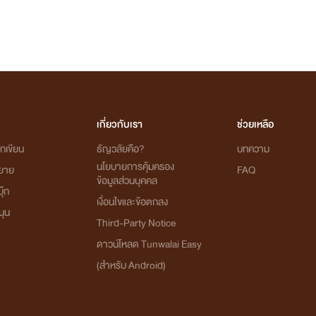
เกี่ยวกับเรา
ช่วยเหลือ
กเขียน
ธัญวลัยคือ?
บทความ
นโยบายการคุ้มครอง
ิยาย
FAQ
ข้อมูลส่วนบุคคล
ุ๊ก
เงื่อนไขและข้อตกลง
นุน
Third-Party Notice
ดาวน์โหลด Tunwalai Easy
(สำหรับ Android)