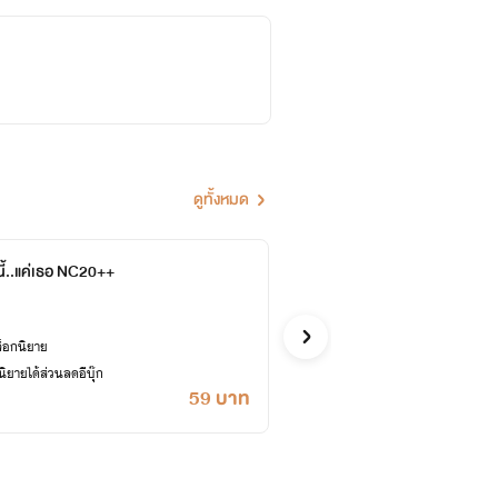
ดูทั้งหมด
ี้..แค่เธอ NC20++
กลาง
อันดามัน
ดราม่า
ล็อกนิยาย
ซื้ออี
ยายได้ส่วนลดอีบุ๊ก
เคยปลด
59 บาท