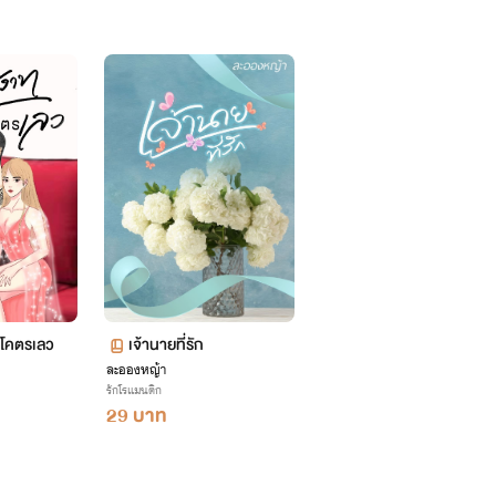
โคตรเลว
เจ้านายที่รัก
ละอองหญ้า
รักโรแมนติก
29 บาท