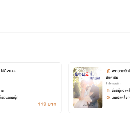
น NC20++
พิศวาสรักน
อันดามัน
รักโรแมนติก
ยาย
ซื้ออีบุ๊กปลด
้ส่วนลดอีบุ๊ก
เคยปลดล็อกนิ
119 บาท