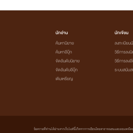
นักอ่าน
นักเขียน
ค้นหานิยาย
ลงทะเบียนนั
ค้นหาอีบุ๊ก
วิธีการลงน
จัดอันดับนิยาย
วิธีการลงอีบ
จัดอันดับอีบุ๊ก
ระบบสนับส
เติมเหรียญ
ข้อความที่ท่านได้อ่านจากเว็บไซต์นี้เกิดจากการเขียนโดยสาธารณชนและเผยแพร่โดยอัตโน