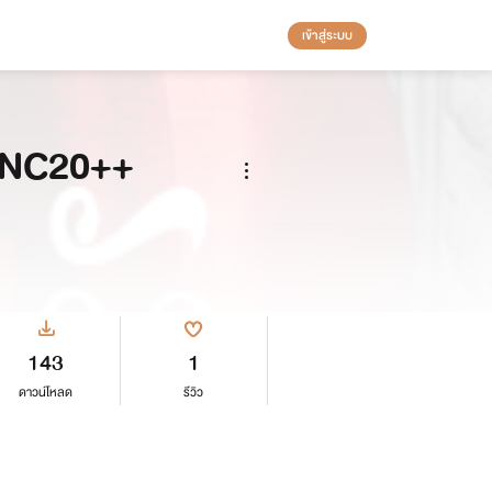
เข้าสู่ระบบ
ัก NC20++
143
1
ดาวน์โหลด
รีวิว