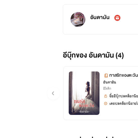
อันดามัน
อีบุ๊กของ อันดามัน (4)
ทาสรักของตะวั
อันดามัน
อีโรติก
ซื้ออีบุ๊กปลดล็อกนิ
เคยปลดล็อกนิยายได