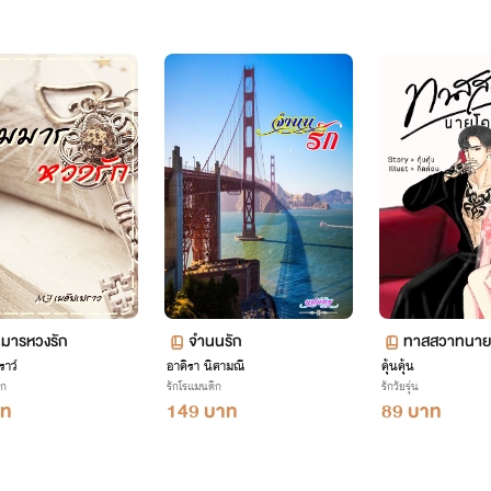
มารหวงรัก
จำนนรัก
ทาสสวาทนาย
าว์
อาคิรา นิศามณี
คุ้นคุ้น
ิก
รักโรแมนติก
รักวัยรุ่น
าท
149 บาท
89 บาท