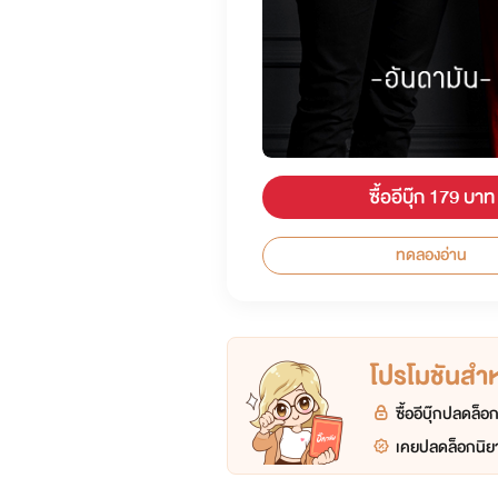
ซื้ออีบุ๊ก 179 บาท
ทดลองอ่าน
โปรโมชันสำหร
ซื้ออีบุ๊กปลดล็
เคยปลดล็อกนิยา