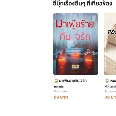
อีบุ๊กเรื่องอื่นๆ ที่เกี่ยวข้อง
มาเฟียร้ายคืนใจรัก
จอม
หล่าเอ๋ย
MJ เมเฟร
รักโรแมนติก
รักโรแมนต
89 บาท
89 บ