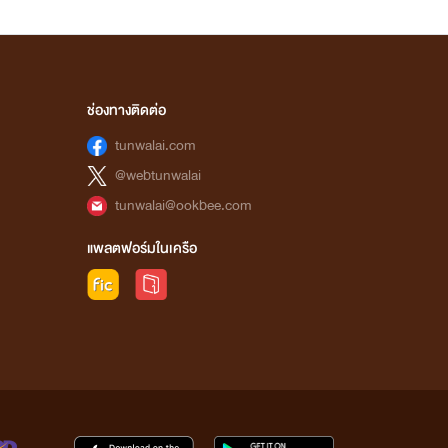
ช่องทางติดต่อ
tunwalai.com
@webtunwalai
tunwalai@ookbee.com
แพลตฟอร์มในเครือ