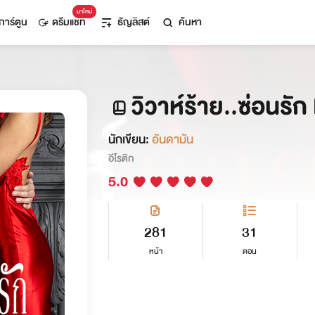
มาใหม่
การ์ตูน
ดรีมแชท
ธัญลิสต์
ค้นหา
วิวาห์ร้าย..ซ่อนร
นักเขียน:
อันดามัน
อีโรติก
5.0
281
31
หน้า
ตอน