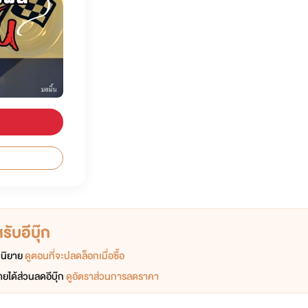
ับอีบุ๊ก
อกนิยาย
ดูตอนที่จะปลดล็อกเมื่อซื้อ
ยได้ส่วนลดอีบุ๊ก
ดูอัตราส่วนการลดราคา