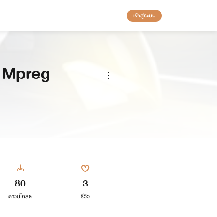
เข้าสู่ระบบ
 ] Mpreg
80
3
ดาวน์โหลด
รีวิว