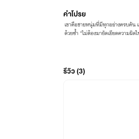
คำโปรย
เขาคือชายหนุ่มที่มีทุกอย่างครบคัน เ
ด้วยซ้ำ “ไม่ต้องมายัดเยียดความผิดให
ของมันจะมีอำนาจล้นฟ้าแค่ไหนก็ตาม
สามารถมีความสุขได้กับทุกความระย
รีวิว (3)