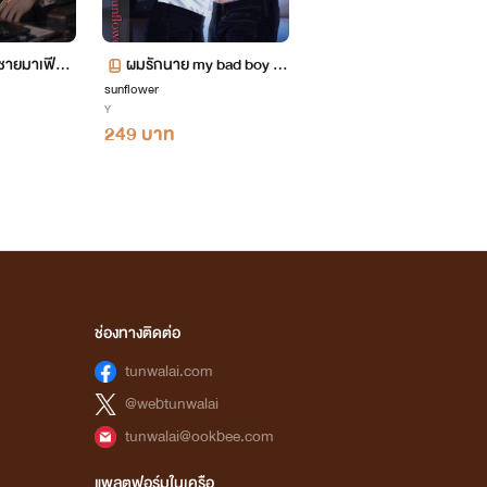
ชายมาเฟีย(ไ
ผมรักนาย my bad boy (ท้
sunflower
องได้) (Mpreg)
Y
249 บาท
ช่องทางติดต่อ
tunwalai.com
@webtunwalai
tunwalai@ookbee.com
แพลตฟอร์มในเครือ