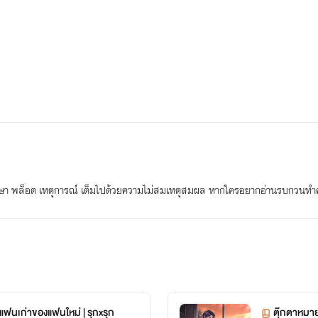
งตัวภาษา พล็อต เหตุการณ์ เต็มไปด้วยความไม่สมเหตุสมผล หากใครอยากอ่านรบกวนทำ
แฟนเก่าของแฟนใหม่ | รุกxรุก
ตุ๊กตาหมาย