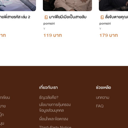
้ายพี่สายรหัส เล่ม 2
มาเฟียมีเมียเป็นสายลับ
สั่งจับตายคุณ
pornsiri
pornsiri
ซม่อน+ภูมิ)
Y
Y
บาท
119 บาท
179 บาท
เกี่ยวกับเรา
ช่วยเหลือ
กเขียน
ธัญวลัยคือ?
บทความ
นโยบายการคุ้มครอง
ิยาย
FAQ
ข้อมูลส่วนบุคคล
ุ๊ก
เงื่อนไขและข้อตกลง
นุน
Third-Party Notice