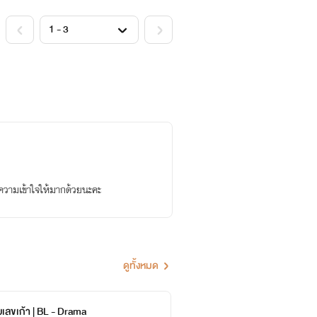
ความเข้าใจให้มากด้วยนะคะ
ดูทั้งหมด
เลขเก้า | BL - Drama
ไหนว่