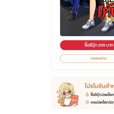
ซื้ออีบุ๊ก 299 บาท
ทดลองอ่าน
โปรโมชันสำหร
ซื้ออีบุ๊กปลดล็
เคยปลดล็อกนิยา