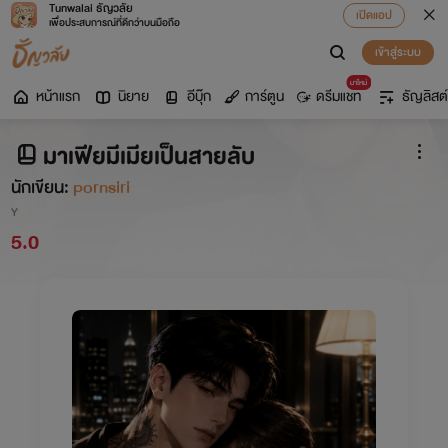
Tunwalai ธัญวลัย
เปิดแอป
เพื่อประสบการณ์ที่ดีกว่าบนมือถือ
เข้าสู่ระบบ
มาใหม่
หน้าแรก
นิยาย
อีบุ๊ก
การ์ตูน
ดรีมแชท
ธัญลิสต์
มาเฟียมีเมียเป็นสายลับ
นักเขียน:
pornsiri
Y
5.0