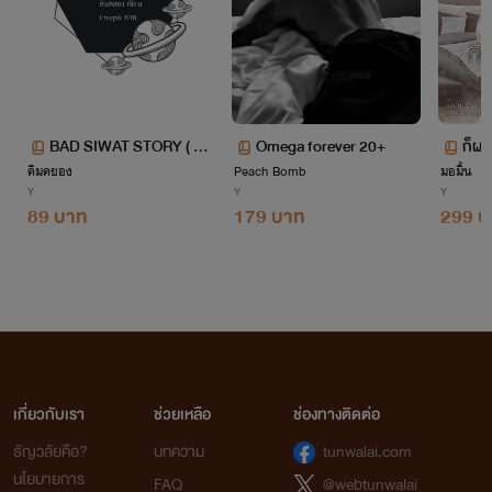
BAD SIWAT STORY ( ศิวั
Omega forever 20+
ก็ผม
คิมคยอง
ช x รัฐศาสตร์ )
Peach Bomb
มอมิ้น
oi ,
Y
Y
Y
89 บาท
179 บาท
299 บ
เกี่ยวกับเรา
ช่วยเหลือ
ช่องทางติดต่อ
ธัญวลัยคือ?
บทความ
tunwalai.com
นโยบายการ
FAQ
@webtunwalai