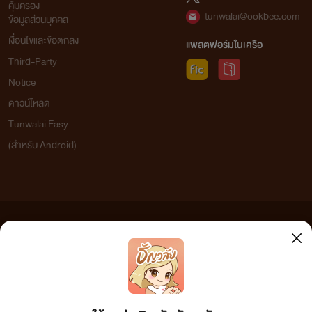
คุ้มครอง
tunwalai@ookbee.com
ข้อมูลส่วนบุคคล
เงื่อนไขและข้อตกลง
แพลตฟอร์มในเครือ
Third-Party
Notice
ดาวน์โหลด
Tunwalai Easy
(สำหรับ Android)
ข้อความที่ท่านได้อ่านจากเว็บไซต์นี้เกิดจากการเขียนโดยสาธารณชนและเผยแพร่โดยอัตโนมัติ ผู้ดูแล
เว็บไซต์แห่งนี้ไม่ได้เห็นด้วยและไม่ขอรับผิดชอบต่อข้อความใดๆ ทั้งสิ้น ดังนั้นผู้อ่านทุกท่านโปรดใช้
วิจารณญาณในการกลั่นกรองด้วยตนเอง และหากท่านพบข้อความใดๆ ที่ขัดต่อกฎหมายและศีลธรรม
กรุณาแจ้งมาที่ tunwalai@ookbee.com เพื่อทีมงานจะได้ดำเนินการในทันที ทั้งนี้ ทางเว็บไซต์ขอสงวน
ลิขสิทธิ์ตามพระราชบัญญัติลิขสิทธิ์ (ฉบับเพิ่มเติม) พ.ศ.2558