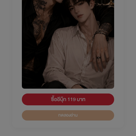
ซื้ออีบุ๊ก 119 บาท
ทดลองอ่าน