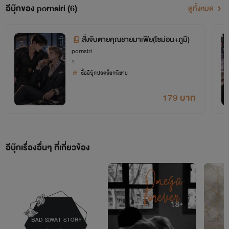
อีบุ๊กของ pornsiri (6)
ดูทั้งหมด
หรืออยากให้ไรท์เขียนนิยายแบบไหนสามารถเพิ่มการติดต่อแล้ว
สั่งจับตายคุณชายมาเฟีย(ไซม่อน+ภูมิ)
pornsiri
ส่งข้อความบอกไรท์ได้นะคะ
Y
ซื้ออีบุ๊กปลดล็อกนิยาย
179 บาท
อีบุ๊กเรื่องอื่นๆ ที่เกี่ยวข้อง
by. pornsiri