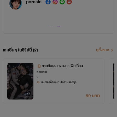
pornsiri
เล่มอื่นๆ ในซีรีส์นี้ (2)
ดูทั้งหมด
ขอบคุณทุกๆเหรียญที่เข้ามาสนับสนุนนิยายของไรท์
สายลับเชลยของมาเฟียเถื่อน
pornsiri
ผิดถูกประการใดหรือพิมพ์ตัวหนังสือไม่ถูกต้องลีดสามารคอมเม้น
Y
บอกไรท์ได้นะคะจะรีบแก้ไขทันที
เคยปลดล็อกนิยายได้ส่วนลดอีบุ๊ก
🙏🙏🙏🙏🙏🙏🙏🙏🙏
89 บาท
การเป็นนักเขียนที่จะประสบผลสำเร็จต้องมีคนที่อยู่เบื้องหลัง
และคนที่คอยสนับสนุนเรา