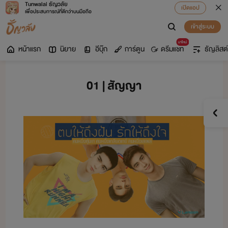
Tunwalai ธัญวลัย
เปิดแอป
เพื่อประสบการณ์ที่ดีกว่าบนมือถือ
เข้าสู่ระบบ
มาใหม่
หน้าแรก
นิยาย
อีบุ๊ก
การ์ตูน
ดรีมแชท
ธัญลิสต์
01 | สัญญา