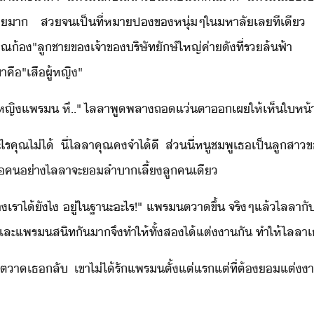
​า​ ​ส​จ​เป็​ที่หา​ป​ข​หุ่​ๆ​ใ​หาลั​เล​ทีเี​ ​แ
​"​คุณ​้​"​ลูชา​ข​เจ้าข​ริษัท​ัษ์​ใหญ่​ค่า​ัที่​ร​ล้​ฟ้
​คื​"​เสืผู้หญิ​"
ิ​แพร​​ ​หึ​..​"​ ​ไลลา​พู​พลา​ถ​แ่ตา​​เผ​ให้​เห็​ให้
ร​คุณ​ไ่ไ้​ ​ี่​ไลลา​คุณ​ค​จำไ้​ี​ ​ส่​ี่​หู​ชพู​เธ​เป็​ลูสา​ข
ี​เหร​ค​่า​ไลลา​จะ​​ลำา​เลี้ลู​คเี
​เรา​ไ้​ัไ​ ​ู่​ใ​ฐาะ​ะไร​!​"​ ​แพร​​ตา​ขึ้​ ​จริๆ​แล้​ไลลา​
ละ​แพร​​สิท​ั​า​จึ​ทำให้​ทั้ส​ไ้​แต่า​ั​ ​ทำให้​ไลล
​ ​เขา​ตา​เธ​ลั​ ​เขา​ไ่ไ้​รั​แพร​​ตั้แต่แร​แต่​ที่​ต้​​แต่า