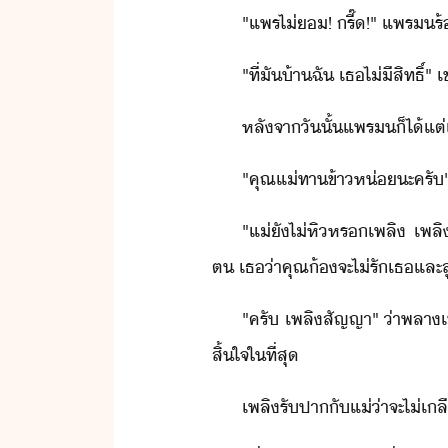
"​แพร​ไ่​!​ ​รี๊​!​"​ ​แพร​​
"​ที่​ั​้า​ฉั​ ​เธ​ไ่ี​สิทธิ
หลัจา​ัั้​แพร​​็ไ้แต่
"​คุณแ่​ทาข้า​ห่​ะ​ครั​"
"​แ่​ั​ไ่​หิ​หร​เพลิ​ ​เพล
ต​ ​เธ​่า​คุณ​้​จะ​ไ่​รั​เธ​และ​
"​ครั​ ​เพลิ​สัญญา​"​ ​่า​พลา
สิ้ใจ​ใที่สุ
เพลิ​รัปา​ั​แ่​่า​จะ​ไ่​เล