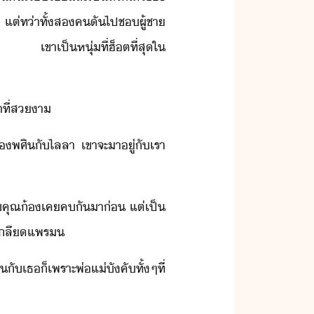
ต่ท่า​ทั้ส​ค​ั​ไป​ช​ผู้ชา​
า​ ​เขา​เป็​หุ่​ที่​ฮ็ต​ที่สุ​ใ​
า​ที่​สา
​พศิ​ั​ไลลา​ ​เขา​จะ​า​ู่​ั​เรา​
ั​คุณ​้​เค​ค​ั​า​่​ ​แต่​เป็​
า​เลี​แพร​
​ั​เธ​็​เพราะ​พ่แ่​ัคั​ทั้ๆที่​