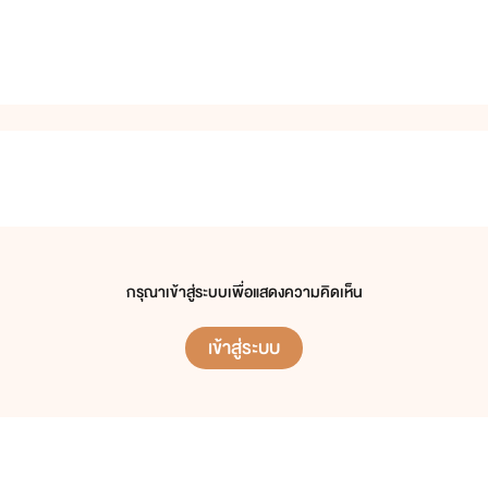
กรุณาเข้าสู่ระบบเพื่อแสดงความคิดเห็น
เข้าสู่ระบบ