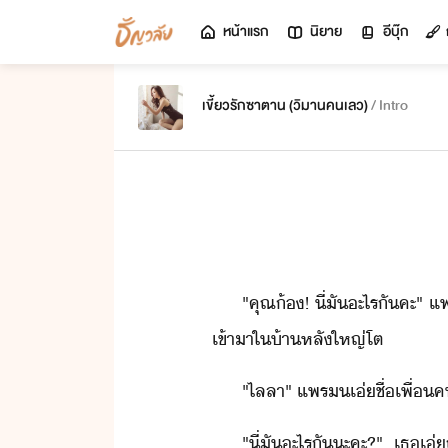
หน้าแรก
นิยาย
อีบุ๊ก
เขี้ยวรักซาตาน (วิมานคนเลว)
/ Intro
"​คุณ​้​!​ ​ี่​ั​ะไร​ั​คะ​"
เข้าา​ใ​้า​หลั​ใหญ่โต
"​ไลลา​"​ ​แพร​​เ่​ชื่​เพื่
"​ี่​ั​ะไร​ั​ะคะ​?​"​ ​เธ​